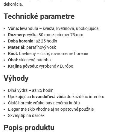
dekorácia.
Technické parametre
Vôňa:
levanduľa – svieža, kvetinová, upokojujúca
Rozmery:
výška 80 mm × priemer 73 mm
Doba horenia:
až 25 hodín
Materiál:
parafínový vosk
Knôt:
bavlnený – čisté, rovnomerné horenie
Obal:
sklenená nádoba
Krajina pôvodu:
vyrobené v Európe
Výhody
Dlhá výdrž – až 25 hodín
Upokojujúca
levanduľová vôňa
do každého interiéru
Čisté horenie vďaka bavlnenému knôtu
Elegantné sklo vhodné aj na opätovné použitie
Skvelý tip na darček
Popis produktu