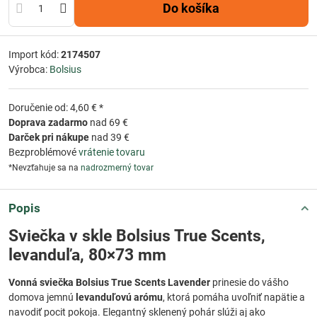
Do košíka
Import kód:
2174507
Výrobca:
Bolsius
Doručenie od: 4,60 € *
Doprava zadarmo
nad 69 €
Darček pri nákupe
nad 39 €
Bezproblémové
vrátenie tovaru
*Nevzťahuje sa na
nadrozmerný tovar
Popis
Sviečka v skle Bolsius True Scents,
levanduľa, 80×73 mm
Vonná sviečka Bolsius True Scents Lavender
prinesie do vášho
domova jemnú
levanduľovú arómu
, ktorá pomáha uvoľniť napätie a
navodiť pocit pokoja. Elegantný sklenený pohár slúži aj ako