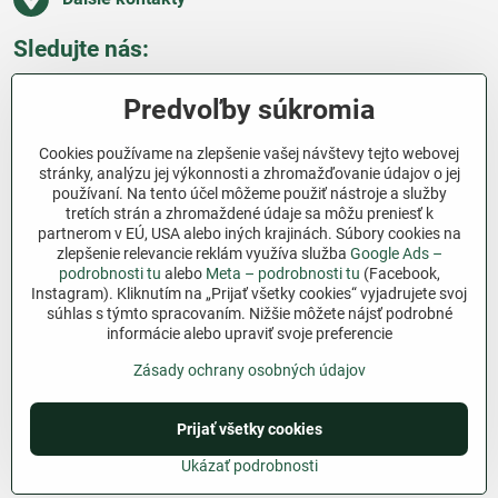
Sledujte nás:
Facebook
Pinterest
Instagram
Blog
Predvoľby súkromia
Všetko o nákupe
Cookies používame na zlepšenie vašej návštevy tejto webovej
stránky, analýzu jej výkonnosti a zhromažďovanie údajov o jej
používaní. Na tento účel môžeme použiť nástroje a služby
Ďakujeme za podporu
tretích strán a zhromaždené údaje sa môžu preniesť k
partnerom v EÚ, USA alebo iných krajinách. Súbory cookies na
Sme slovenský e-shop bez dotácií​. Fungujeme len
zlepšenie relevancie reklám využíva služba
Google Ads –
vďaka vám – ľuďom, ktorí veria v poctivú prácu a
podrobnosti tu
alebo
Meta – podrobnosti tu
(Facebook,
Instagram). Kliknutím na „Prijať všetky cookies“ vyjadrujete svoj
lásku k pôde​. Každý nákup na Jutro​.sk nám pomáha
súhlas s týmto spracovaním. Nižšie môžete nájsť podrobné
pokračovať v tom, čo má zmysel – pomáhať
informácie alebo upraviť svoje preferencie
záhradkárom zadarmo a srdcom​.
Zásady ochrany osobných údajov
©
2026
Copyright
Prijať všetky cookies
Predvoľby súkromia
Zásady ochrany osobných údajov
Podmienky používania
Ukázať podrobnosti
Vytvorené pomocou:
BiznisWeb.sk