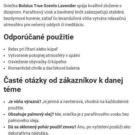
Sviečka
Bolsius True Scents Lavender
spája kvalitné zloženie s
dizajnom. Parafínový vosk a bavlnený knôt zabezpečujú stabilné,
bezdymové horenie, zatiaľ čo levanduľová vôňa vytvára relaxačnú
atmosféru pre večerný oddych či meditáciu.
Odporúčané použitie
Relax pri čítaní alebo kúpeľ
Vytvorenie pokojnej atmosféry v spálni
Osvieženie obývačky či kúpeľne
Romantické chvíle a darčekové balenia
Časté otázky od zákazníkov k danej
téme
Je vôňa výrazná?
Je jemná a nevtieravá, vhodná na každodenné
použitie.
Obsahuje palmový olej?
Nie, sviečka je z parafínového vosku bez
palmového oleja.
Dá sa sklenený pohár použiť znovu?
Áno, po vyčistení poslúži ako
dekoratívna nádobka.