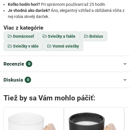
Koľko hodín horí?
Pri správnom používaní až 25 hodín.
Je vhodná ako darček?
Áno, elegantný vzhľad a obľúbená vôňa z
nej robia skvelý darček.
Viac z kategórie
Domácnosť
Sviečky a fakle
Bolsius
Sviečky v skle
Vonné sviečky
Recenzie
0
Diskusia
0
Tiež by sa Vám mohlo páčiť: