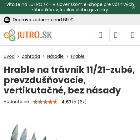
Vitajte na JUTRO.sk - v slovenskom e-shope pre vášnivých
✕
záhradkárov, kutilov alebo gazdinky.
Doprava zadarmo nad 69 €
Úvod
Záhrada
Náradie
Hrable
Hrable na trávnik 11/21-zubé,
prevzdušňovacie,
vertikutačné, bez násady
Hodnotenie
4.67
/
5
(
6
x)