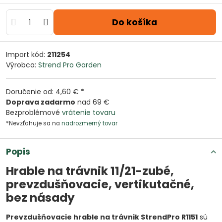
Do košíka
Import kód:
211254
Výrobca:
Strend Pro Garden
Doručenie od: 4,60 € *
Doprava zadarmo
nad 69 €
Bezproblémové
vrátenie tovaru
*Nevzťahuje sa na
nadrozmerný tovar
Popis
Hrable na trávnik 11/21-zubé,
prevzdušňovacie, vertikutačné,
bez násady
Prevzdušňovacie hrable na trávnik StrendPro R1151
sú