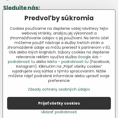
Sledujte nás:
Predvoľby súkromia
Facebook
Pinterest
Instagram
Blog
Cookies používame na zlepšenie vašej návštevy tejto
Všetko o nákupe
webovej stránky, analýzu jej výkonnosti a
zhromažďovanie údajov o jej používaní. Na tento účel
môžeme použiť nástroje a služby tretích strán a
Ďakujeme za podporu
zhromaždené údaje sa môžu preniesť k partnerom v EÚ,
USA alebo iných krajinách. Súbory cookies na zlepšenie
Sme slovenský e-shop bez dotácií​.
relevancie reklám využíva služba
Google Ads –
Fungujeme len vďaka vám – ľuďom, ktorí
podrobnosti tu
alebo
Meta – podrobnosti tu
(Facebook,
veria v poctivú prácu a lásku k pôde​. Každý
Instagram). Kliknutím na „Prijať všetky cookies“
nákup na Jutro​.sk nám pomáha pokračovať
vyjadrujete svoj súhlas s týmto spracovaním. Nižšie
môžete nájsť podrobné informácie alebo upraviť svoje
v tom, čo má zmysel – pomáhať
preferencie
záhradkárom zadarmo a srdcom​.
Zásady ochrany osobných údajov
©
2026
Copyright
Predvoľby súkromia
Zásady ochrany osobných údajov
Prijať všetky cookies
Podmienky používania
Ukázať podrobnosti
Vytvorené pomocou:
BiznisWeb.sk