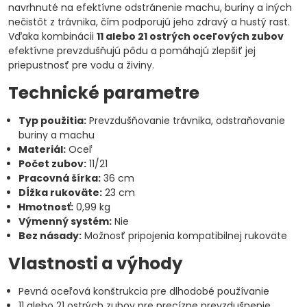
navrhnuté na efektívne odstránenie machu, buriny a iných
nečistôt z trávnika, čím podporujú jeho zdravý a hustý rast.
Vďaka kombinácii
11 alebo 21 ostrých oceľových zubov
efektívne prevzdušňujú pôdu a pomáhajú zlepšiť jej
priepustnosť pre vodu a živiny.
Technické parametre
Typ použitia:
Prevzdušňovanie trávnika, odstraňovanie
buriny a machu
Materiál:
Oceľ
Počet zubov:
11/21
Pracovná šírka:
36 cm
Dĺžka rukoväte:
23 cm
Hmotnosť:
0,99 kg
Výmenný systém:
Nie
Bez násady:
Možnosť pripojenia kompatibilnej rukoväte
Vlastnosti a výhody
Pevná oceľová konštrukcia pre dlhodobé používanie
11 alebo 21 ostrých zubov pre precízne prevzdušnenie