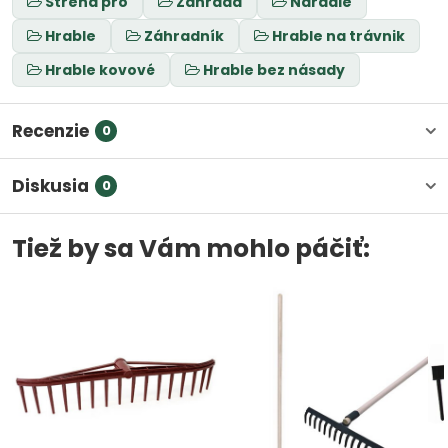
Strend pro
Záhrada
Náradie
Hrable
Záhradník
Hrable na trávnik
Hrable kovové
Hrable bez násady
Recenzie
0
Diskusia
0
Tiež by sa Vám mohlo páčiť: