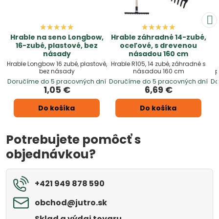
Hrable na seno Longbow,
Hrable záhradné 14-zubé,
16-zubé, plastové, bez
oceľové, s drevenou
násady
násadou 160 cm
Hrable Longbow 16 zubé, plastové,
Hrable R105, 14 zubé, záhradné s
bez násady
násadou 160 cm
p
Doručíme do 5 pracovných dní
Doručíme do 5 pracovných dní
Do
1,05 €
6,69 €
Do košíka
Do košíka
Potrebujete pomôcť s
objednávkou?
+421 949 878 590
obchod​@jutro​.sk
Sklad a výdaj tovaru