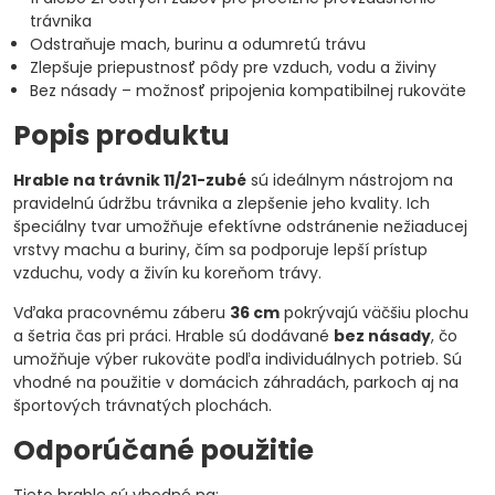
trávnika
Odstraňuje mach, burinu a odumretú trávu
Zlepšuje priepustnosť pôdy pre vzduch, vodu a živiny
Bez násady – možnosť pripojenia kompatibilnej rukoväte
Popis produktu
Hrable na trávnik 11/21-zubé
sú ideálnym nástrojom na
pravidelnú údržbu trávnika a zlepšenie jeho kvality. Ich
špeciálny tvar umožňuje efektívne odstránenie nežiaducej
vrstvy machu a buriny, čím sa podporuje lepší prístup
vzduchu, vody a živín ku koreňom trávy.
Vďaka pracovnému záberu
36 cm
pokrývajú väčšiu plochu
a šetria čas pri práci. Hrable sú dodávané
bez násady
, čo
umožňuje výber rukoväte podľa individuálnych potrieb. Sú
vhodné na použitie v domácich záhradách, parkoch aj na
športových trávnatých plochách.
Odporúčané použitie