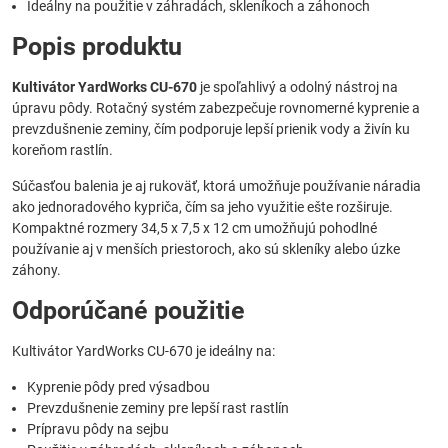
Ideálny na použitie v záhradách, skleníkoch a záhonoch
Popis produktu
Kultivátor YardWorks CU-670
je spoľahlivý a odolný nástroj na
úpravu pôdy. Rotačný systém zabezpečuje rovnomerné kyprenie a
prevzdušnenie zeminy, čím podporuje lepší prienik vody a živín ku
koreňom rastlín.
Súčasťou balenia je aj rukoväť, ktorá umožňuje používanie náradia
ako jednoradového kypriča, čím sa jeho využitie ešte rozširuje.
Kompaktné rozmery 34,5 x 7,5 x 12 cm umožňujú pohodlné
používanie aj v menších priestoroch, ako sú skleníky alebo úzke
záhony.
Odporúčané použitie
Kultivátor YardWorks CU-670 je ideálny na:
Kyprenie pôdy pred výsadbou
Prevzdušnenie zeminy pre lepší rast rastlín
Prípravu pôdy na sejbu