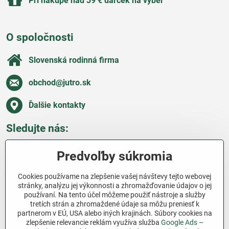
Pri nákupe nad 39 € darček na výber
O spoločnosti
Slovenská rodinná firma
obchod​@jutro​.sk
Ďalšie kontakty
Sledujte nás:
Facebook
Pinterest
Instagram
Blog
Predvoľby súkromia
Všetko o nákupe
Cookies používame na zlepšenie vašej návštevy tejto webovej
stránky, analýzu jej výkonnosti a zhromažďovanie údajov o jej
používaní. Na tento účel môžeme použiť nástroje a služby
Ďakujeme za podporu
tretích strán a zhromaždené údaje sa môžu preniesť k
partnerom v EÚ, USA alebo iných krajinách. Súbory cookies na
Sme slovenský e-shop bez dotácií​. Fungujeme len
zlepšenie relevancie reklám využíva služba
Google Ads –