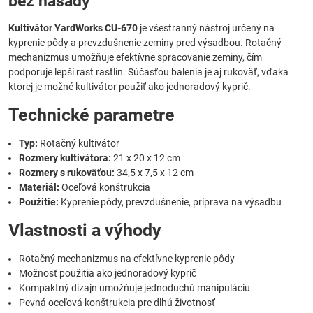
bez násady
Kultivátor YardWorks CU-670
je všestranný nástroj určený na
kyprenie pôdy a prevzdušnenie zeminy pred výsadbou. Rotačný
mechanizmus umožňuje efektívne spracovanie zeminy, čím
podporuje lepší rast rastlín. Súčasťou balenia je aj rukoväť, vďaka
ktorej je možné kultivátor použiť ako jednoradový kyprič.
Technické parametre
Typ:
Rotačný kultivátor
Rozmery kultivátora:
21 x 20 x 12 cm
Rozmery s rukoväťou:
34,5 x 7,5 x 12 cm
Materiál:
Oceľová konštrukcia
Použitie:
Kyprenie pôdy, prevzdušnenie, príprava na výsadbu
Vlastnosti a výhody
Rotačný mechanizmus na efektívne kyprenie pôdy
Možnosť použitia ako jednoradový kyprič
Kompaktný dizajn umožňuje jednoduchú manipuláciu
Pevná oceľová konštrukcia pre dlhú životnosť