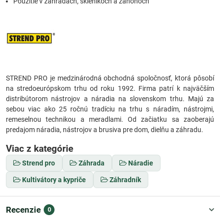
Použitie v záhradách, skleníkoch a záhonoch
STREND PRO je medzinárodná obchodná spoločnosť, ktorá pôsobí
na stredoeurópskom trhu od roku 1992. Firma patrí k najväčším
distribútorom nástrojov a náradia na slovenskom trhu. Majú za
sebou viac ako 25 ročnú tradíciu na trhu s náradím, nástrojmi,
remeselnou technikou a meradlami. Od začiatku sa zaoberajú
predajom náradia, nástrojov a brusiva pre dom, dielňu a záhradu.
Viac z kategórie
Strend pro
Záhrada
Náradie
Kultivátory a kypriče
Záhradník
Recenzie
0