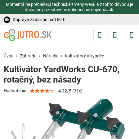
Momentálne prebiehajú technické zmeny webu a z tohto dôvodu je
dočasne pozastavené dokončenie objednávok.
Doprava zadarmo nad 69 €
Úvod
Záhrada
Náradie
Kultivátory a kypriče
Kultivátor YardWorks CU-670,
rotačný, bez násady
Hodnotenie
4.32
/
5
(
31
x)