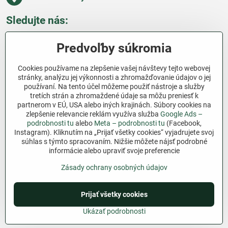
Sledujte nás:
Facebook
Pinterest
Instagram
Blog
Predvoľby súkromia
Všetko o nákupe
Cookies používame na zlepšenie vašej návštevy tejto webovej
stránky, analýzu jej výkonnosti a zhromažďovanie údajov o jej
používaní. Na tento účel môžeme použiť nástroje a služby
Ďakujeme za podporu
tretích strán a zhromaždené údaje sa môžu preniesť k
partnerom v EÚ, USA alebo iných krajinách. Súbory cookies na
Sme slovenský e-shop bez dotácií​. Fungujeme len
zlepšenie relevancie reklám využíva služba
Google Ads –
vďaka vám – ľuďom, ktorí veria v poctivú prácu a
podrobnosti tu
alebo
Meta – podrobnosti tu
(Facebook,
Instagram). Kliknutím na „Prijať všetky cookies“ vyjadrujete svoj
lásku k pôde​. Každý nákup na Jutro​.sk nám pomáha
súhlas s týmto spracovaním. Nižšie môžete nájsť podrobné
pokračovať v tom, čo má zmysel – pomáhať
informácie alebo upraviť svoje preferencie
záhradkárom zadarmo a srdcom​.
Zásady ochrany osobných údajov
©
2026
Copyright
Prijať všetky cookies
Predvoľby súkromia
Zásady ochrany osobných údajov
Podmienky používania
Ukázať podrobnosti
Vytvorené pomocou:
BiznisWeb.sk