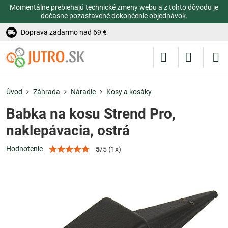
Momentálne prebiehajú technické zmeny webu a z tohto dôvodu je
dočasne pozastavené dokončenie objednávok.
Doprava zadarmo nad 69 €
Úvod
Záhrada
Náradie
Kosy a kosáky
Babka na kosu Strend Pro,
naklepávacia, ostrá
Hodnotenie
5
/
5
(
1
x)