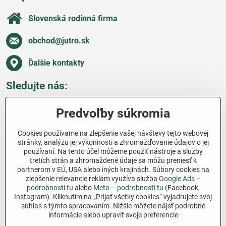
Slovenská rodinná firma
obchod​@jutro​.sk
Ďalšie kontakty
Sledujte nás:
Facebook
Pinterest
Instagram
Blog
Predvoľby súkromia
Všetko o nákupe
Cookies používame na zlepšenie vašej návštevy tejto webovej
stránky, analýzu jej výkonnosti a zhromažďovanie údajov o jej
používaní. Na tento účel môžeme použiť nástroje a služby
Ďakujeme za podporu
tretích strán a zhromaždené údaje sa môžu preniesť k
partnerom v EÚ, USA alebo iných krajinách. Súbory cookies na
Sme slovenský e-shop bez dotácií​. Fungujeme len
zlepšenie relevancie reklám využíva služba
Google Ads –
vďaka vám – ľuďom, ktorí veria v poctivú prácu a
podrobnosti tu
alebo
Meta – podrobnosti tu
(Facebook,
Instagram). Kliknutím na „Prijať všetky cookies“ vyjadrujete svoj
lásku k pôde​. Každý nákup na Jutro​.sk nám pomáha
súhlas s týmto spracovaním. Nižšie môžete nájsť podrobné
pokračovať v tom, čo má zmysel – pomáhať
informácie alebo upraviť svoje preferencie
záhradkárom zadarmo a srdcom​.