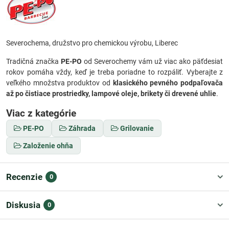
Severochema, družstvo pro chemickou výrobu, Liberec
Tradičná značka
PE-PO
od Severochemy vám už viac ako päťdesiat
rokov pomáha vždy, keď je treba poriadne to rozpáliť. Vyberajte z
veľkého množstva produktov od
klasického pevného podpaľovača
až po čistiace prostriedky, lampové oleje, brikety či drevené uhlie
.
Viac z kategórie
PE-PO
Záhrada
Grilovanie
Založenie ohňa
Recenzie
0
Diskusia
0