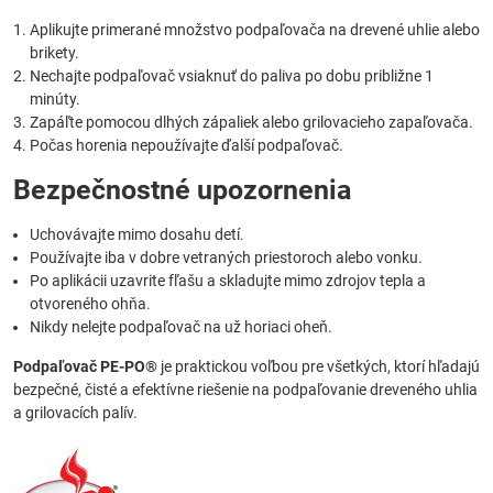
Aplikujte primerané množstvo podpaľovača na drevené uhlie alebo
brikety.
Nechajte podpaľovač vsiaknuť do paliva po dobu približne 1
minúty.
Zapáľte pomocou dlhých zápaliek alebo grilovacieho zapaľovača.
Počas horenia nepoužívajte ďalší podpaľovač.
Bezpečnostné upozornenia
Uchovávajte mimo dosahu detí.
Používajte iba v dobre vetraných priestoroch alebo vonku.
Po aplikácii uzavrite fľašu a skladujte mimo zdrojov tepla a
otvoreného ohňa.
Nikdy nelejte podpaľovač na už horiaci oheň.
Podpaľovač PE-PO®
je praktickou voľbou pre všetkých, ktorí hľadajú
bezpečné, čisté a efektívne riešenie na podpaľovanie dreveného uhlia
a grilovacích palív.