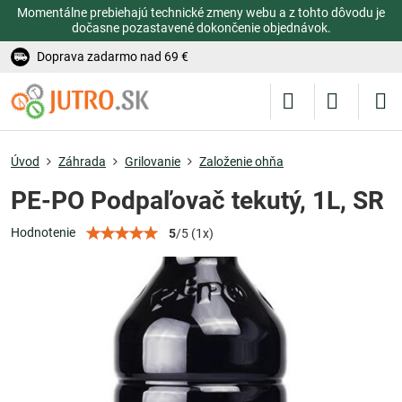
Momentálne prebiehajú technické zmeny webu a z tohto dôvodu je
dočasne pozastavené dokončenie objednávok.
Doprava zadarmo nad 69 €
Úvod
Záhrada
Grilovanie
Založenie ohňa
PE-PO Podpaľovač tekutý, 1L, SR
Hodnotenie
5
/
5
(
1
x)