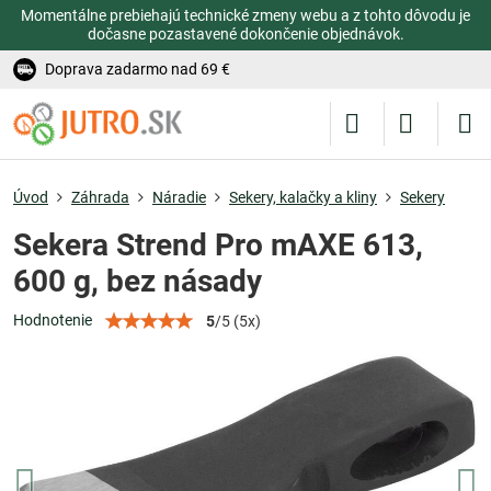
Momentálne prebiehajú technické zmeny webu a z tohto dôvodu je
dočasne pozastavené dokončenie objednávok.
Doprava zadarmo nad 69 €
Úvod
Záhrada
Náradie
Sekery, kalačky a kliny
Sekery
Sekera Strend Pro mAXE 613,
600 g, bez násady
Hodnotenie
5
/
5
(
5
x)