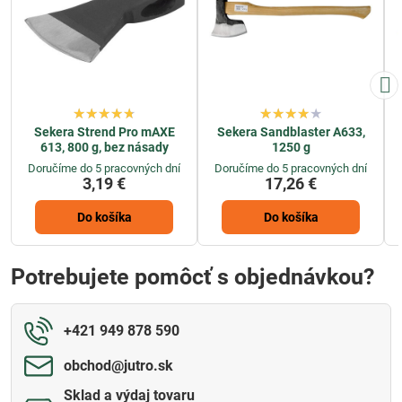
Sekera Strend Pro mAXE
Sekera Sandblaster A633,
613, 800 g, bez násady
1250 g
Doručíme do 5 pracovných dní
Doručíme do 5 pracovných dní
3,19 €
17,26 €
Do košíka
Do košíka
Potrebujete pomôcť s objednávkou?
+421 949 878 590
obchod​@jutro​.sk
Sklad a výdaj tovaru