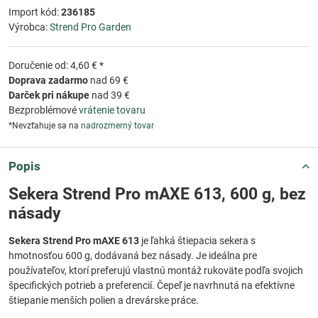
Import kód:
236185
Výrobca:
Strend Pro Garden
Doručenie od: 4,60 € *
Doprava zadarmo
nad 69 €
Darček pri nákupe
nad 39 €
Bezproblémové
vrátenie tovaru
*Nevzťahuje sa na
nadrozmerný tovar
Popis
Sekera Strend Pro mAXE 613, 600 g, bez
násady
Sekera Strend Pro mAXE 613
je ľahká štiepacia sekera s
hmotnosťou 600 g, dodávaná bez násady. Je ideálna pre
používateľov, ktorí preferujú vlastnú montáž rukoväte podľa svojich
špecifických potrieb a preferencií. Čepeľ je navrhnutá na efektívne
štiepanie menších polien a drevárske práce.