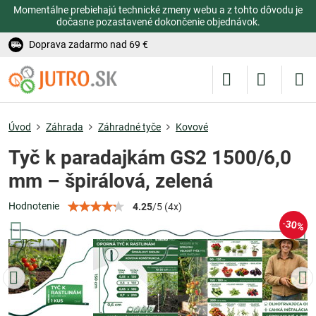
Momentálne prebiehajú technické zmeny webu a z tohto dôvodu je
dočasne pozastavené dokončenie objednávok.
Doprava zadarmo nad 69 €
Úvod
Záhrada
Záhradné tyče
Kovové
Tyč k paradajkám GS2 1500/6,0
mm – špirálová, zelená
Hodnotenie
4.25
/
5
(
4
x)
30%