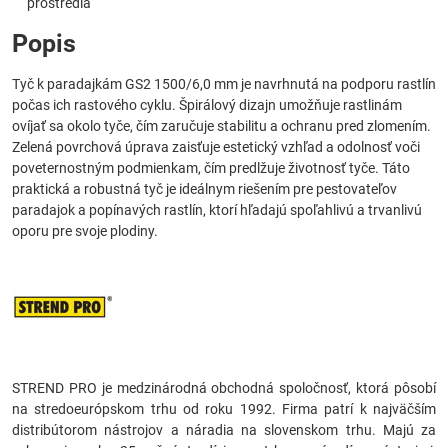
prostredia
Popis
Tyč k paradajkám GS2 1500/6,0 mm je navrhnutá na podporu rastlín
počas ich rastového cyklu. Špirálový dizajn umožňuje rastlinám
ovíjať sa okolo tyče, čím zaručuje stabilitu a ochranu pred zlomením.
Zelená povrchová úprava zaisťuje estetický vzhľad a odolnosť voči
poveternostným podmienkam, čím predlžuje životnosť tyče. Táto
praktická a robustná tyč je ideálnym riešením pre pestovateľov
paradajok a popínavých rastlín, ktorí hľadajú spoľahlivú a trvanlivú
oporu pre svoje plodiny.
STREND PRO je medzinárodná obchodná spoločnosť, ktorá pôsobí
na stredoeurópskom trhu od roku 1992. Firma patrí k najväčším
distribútorom nástrojov a náradia na slovenskom trhu. Majú za