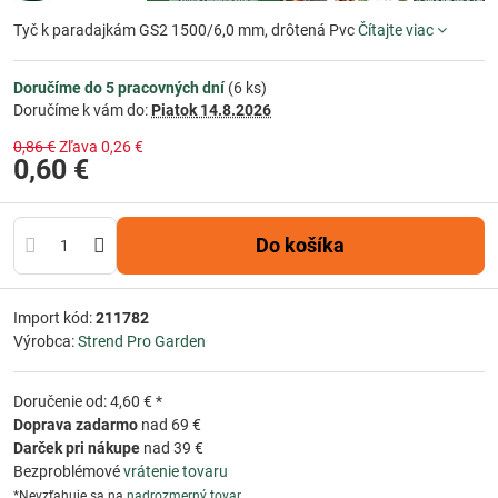
Tyč k paradajkám GS2 1500/6,0 mm, drôtená Pvc
Čítajte viac
Doručíme do 5 pracovných dní
(
6
ks)
Doručíme k vám do:
Piatok
14.8.2026
0,86 €
Zľava
0,26 €
0,60 €
Do košíka
Import kód:
211782
Výrobca:
Strend Pro Garden
Doručenie od: 4,60 € *
Doprava zadarmo
nad 69 €
Darček pri nákupe
nad 39 €
Bezproblémové
vrátenie tovaru
*Nevzťahuje sa na
nadrozmerný tovar