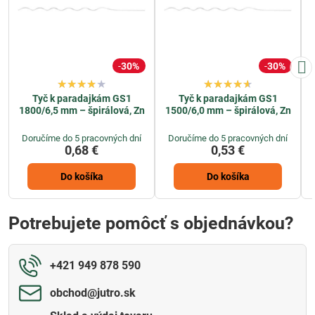
30%
30%
Tyč k paradajkám GS1
Tyč k paradajkám GS1
1800/6,5 mm – špirálová, Zn
1500/6,0 mm – špirálová, Zn
Doručíme do 5 pracovných dní
Doručíme do 5 pracovných dní
0,68 €
0,53 €
Do košíka
Do košíka
Potrebujete pomôcť s objednávkou?
+421 949 878 590
obchod​@jutro​.sk