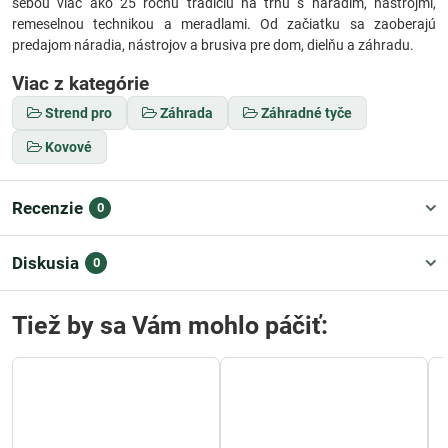
sebou viac ako 25 ročnú tradíciu na trhu s náradím, nástrojmi,
remeselnou technikou a meradlami. Od začiatku sa zaoberajú
predajom náradia, nástrojov a brusiva pre dom, dielňu a záhradu.
Viac z kategórie
Strend pro
Záhrada
Záhradné tyče
Kovové
Recenzie
0
Diskusia
0
Tiež by sa Vám mohlo páčiť: