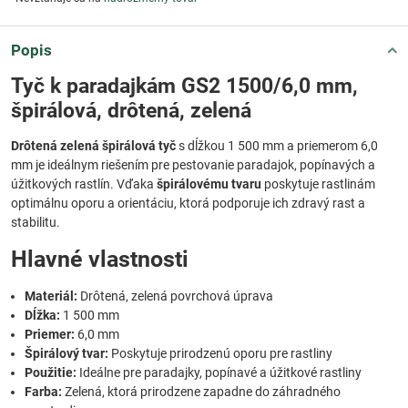
Popis
Tyč k paradajkám GS2 1500/6,0 mm,
špirálová, drôtená, zelená
Drôtená zelená špirálová tyč
s dĺžkou 1 500 mm a priemerom 6,0
mm je ideálnym riešením pre pestovanie paradajok, popínavých a
úžitkových rastlín. Vďaka
špirálovému tvaru
poskytuje rastlinám
optimálnu oporu a orientáciu, ktorá podporuje ich zdravý rast a
stabilitu.
Hlavné vlastnosti
Materiál:
Drôtená, zelená povrchová úprava
Dĺžka:
1 500 mm
Priemer:
6,0 mm
Špirálový tvar:
Poskytuje prirodzenú oporu pre rastliny
Použitie:
Ideálne pre paradajky, popínavé a úžitkové rastliny
Farba:
Zelená, ktorá prirodzene zapadne do záhradného