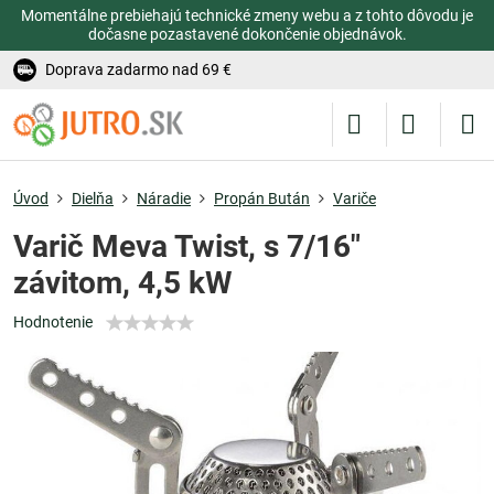
Momentálne prebiehajú technické zmeny webu a z tohto dôvodu je
dočasne pozastavené dokončenie objednávok.
Doprava zadarmo nad 69 €
Úvod
Dielňa
Náradie
Propán Bután
Variče
Varič Meva Twist, s 7/16"
závitom, 4,5 kW
Hodnotenie