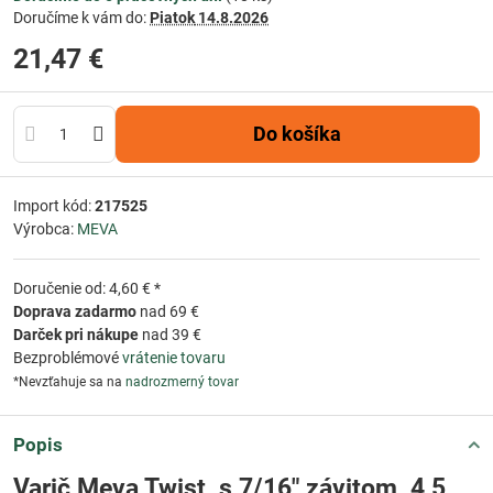
Doručíme k vám do:
Piatok
14.8.2026
21,47 €
Do košíka
Import kód:
217525
Výrobca:
MEVA
Doručenie od: 4,60 € *
Doprava zadarmo
nad 69 €
Darček pri nákupe
nad 39 €
Bezproblémové
vrátenie tovaru
*Nevzťahuje sa na
nadrozmerný tovar
Popis
Varič Meva Twist, s 7/16" závitom, 4,5