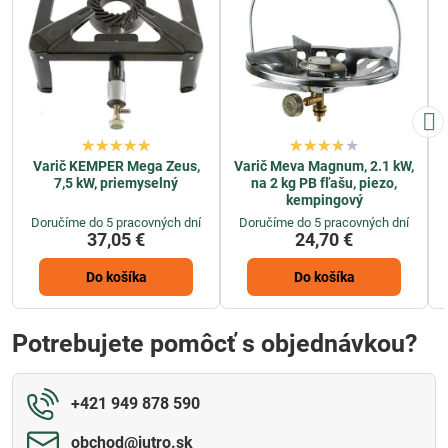
Varič KEMPER Mega Zeus,
Varič Meva Magnum, 2.1 kW,
7,5 kW, priemyselný
na 2 kg PB fľašu, piezo,
kempingový
Doručíme do 5 pracovných dní
Doručíme do 5 pracovných dní
37,05 €
24,70 €
Do košíka
Do košíka
Potrebujete pomôcť s objednávkou?
+421 949 878 590
obchod​@jutro​.sk