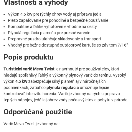
Vlastnosti a výhody
Výkon 4,5 kW pre rýchly ohrev vody aj prípravu jedla
Piezo zapaľovanie pre pohodlné a bezpečné používanie
Kompaktné a ľahké vyhotovenie vhodné na cesty
Plynulá regulácia plameňa pre presné varenie
Prepravné puzdro uľahčuje skladovanie a transport
Vhodný pre bežne dostupné outdoorové kartuše so závitom 7/16"
Popis produktu
Turistický varič Meva Twist
je navrhnutý pre používateľov, ktorí
hľadajú spoľahlivý, ľahký a výkonný plynový varič do terénu. Vysoký
výkon
4,5 kW
zabezpečuje silný plameň aj v náročnejších
podmienkach, zatiaľ čo
plynulá regulácia
umožňuje lepšie
kontrolovať intenzitu horenia. Varič je vhodný na rýchlu prípravu
teplých nápojov, jedál aj ohrev vody počas výletov a pobytu v prírode.
Odporúčané použitie
Varič Meva Twist je vhodný na: