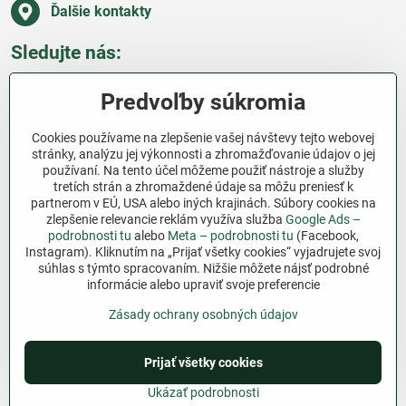
Ďalšie kontakty
Sledujte nás:
Facebook
Pinterest
Instagram
Blog
Predvoľby súkromia
Všetko o nákupe
Cookies používame na zlepšenie vašej návštevy tejto webovej
stránky, analýzu jej výkonnosti a zhromažďovanie údajov o jej
používaní. Na tento účel môžeme použiť nástroje a služby
Ďakujeme za podporu
tretích strán a zhromaždené údaje sa môžu preniesť k
partnerom v EÚ, USA alebo iných krajinách. Súbory cookies na
Sme slovenský e-shop bez dotácií​. Fungujeme len
zlepšenie relevancie reklám využíva služba
Google Ads –
vďaka vám – ľuďom, ktorí veria v poctivú prácu a
podrobnosti tu
alebo
Meta – podrobnosti tu
(Facebook,
Instagram). Kliknutím na „Prijať všetky cookies“ vyjadrujete svoj
lásku k pôde​. Každý nákup na Jutro​.sk nám pomáha
súhlas s týmto spracovaním. Nižšie môžete nájsť podrobné
pokračovať v tom, čo má zmysel – pomáhať
informácie alebo upraviť svoje preferencie
záhradkárom zadarmo a srdcom​.
Zásady ochrany osobných údajov
©
2026
Copyright
Prijať všetky cookies
Predvoľby súkromia
Zásady ochrany osobných údajov
Podmienky používania
Ukázať podrobnosti
Vytvorené pomocou:
BiznisWeb.sk