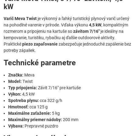
kW
Varič Meva Twist
je výkonný a ľahký turistický plynový varič určený
na pohodlné varenie v prírode. Vďaka výkonu
4,5 kW
, kompaktným
rozmerom a pripojeniu na kartuše so
závitom 7/16"
je ideálny na
kempovanie, turistiku, rybačku aj ďalšie outdoorové aktivity.
Praktické
piezo zapaľovanie
zabezpečuje jednoduché zapálenie bez
potreby zápaliek.
Technické parametre
Značka:
Meva
Model:
Twist
Typ pripojenia:
Závit 7/16" pre kartuše
Výkon:
4,5 kW
Spotreba plynu:
cca 322 g/h
Hmotnosť:
cca 125 g
Maximálne zaťaženie:
5 kg
Maximálny priemer nádoby:
200 mm
Výbava:
Prepravné puzdro