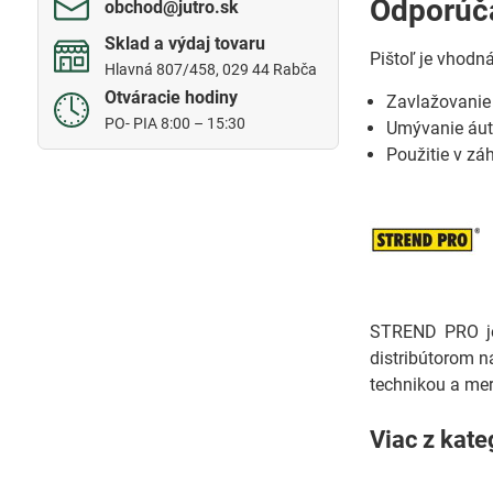
Odporúča
obchod​@jutro​.sk
Sklad a výdaj tovaru
Pištoľ je vhodn
Hlavná 807/458, 029 44 Rabča
Otváracie hodiny
Zavlažovanie 
PO- PIA 8:00 – 15:30
Umývanie áut
Použitie v zá
STREND PRO je 
distribútorom n
technikou a mer
Viac z kate