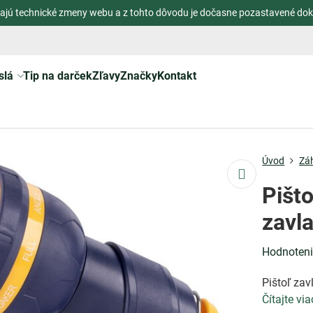
ajú technické zmeny webu a z tohto dôvodu je dočasne pozastavené dok
slá
Tip na darček
Zľavy
Značky
Kontakt
Úvod
Zá
Pišt
zavla
Hodnoten
Pištoľ zav
Čítajte via