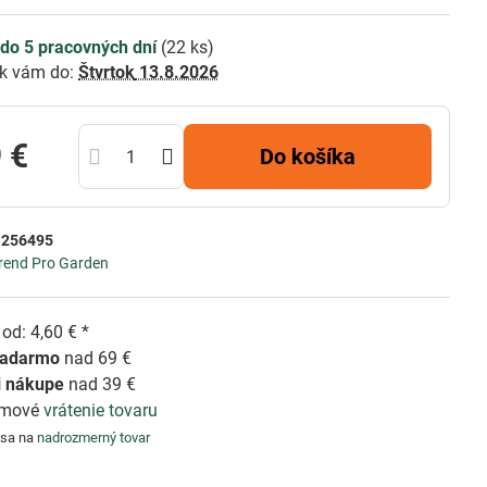
do 5 pracovných dní
(
22
ks)
k vám do:
Štvrtok
13.8.2026
 €
Do košíka
:
256495
rend Pro Garden
od: 4,60 € *
zadarmo
nad 69 €
i nákupe
nad 39 €
émové
vrátenie tovaru
 sa na
nadrozmerný tovar