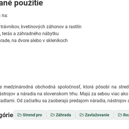
né použitie
á na:
trávnikov, kvetinových záhonov a rastlín
, terás a záhradného nábytku
hrade, na dvore alebo v skleníkoch
medzinárodná obchodná spoločnosť, ktorá pôsobí na stredo
ástrojov a náradia na slovenskom trhu. Majú za sebou viac ako 
adlami. Od začiatku sa zaoberajú predajom náradia, nástrojov a
górie
Strend pro
Záhrada
Zavlažovanie
Ro