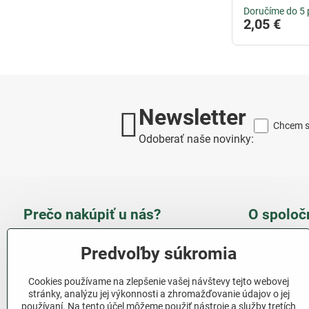
Doručíme do 5 
2,05 €
Newsletter
Chcem sa
Odoberať naše novinky:
Prečo nakúpiť u nás?
O spoloč
Takmer 100 % spokojných
Slove
Predvoľby súkromia
zákazníkov
obcho
Cookies používame na zlepšenie vašej návštevy tejto webovej
Nízka cena produktov - ušetríte
stránky, analýzu jej výkonnosti a zhromažďovanie údajov o jej
používaní. Na tento účel môžeme použiť nástroje a služby tretích