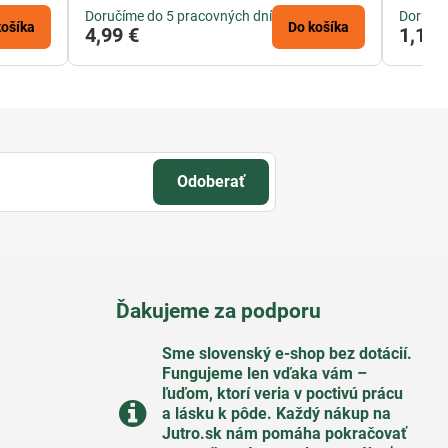
Doručíme do 5 pracovných dní
Doručím
košíka
Do košíka
4,99 €
1,12 
Odoberať
Ďakujeme za podporu
Sme slovenský e-shop bez dotácií​.
Fungujeme len vďaka vám –
ľuďom, ktorí veria v poctivú prácu
a lásku k pôde​. Každý nákup na
Jutro​.sk nám pomáha pokračovať