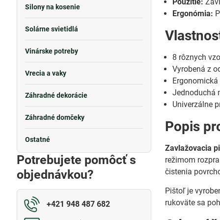
Použitie:
Zavl
Silony na kosenie
Ergonómia:
P
Solárne svietidlá
Vlastnos
Vinárske potreby
8 rôznych vzo
Vyrobená z o
Vrecia a vaky
Ergonomická 
Jednoduchá m
Záhradné dekorácie
Univerzálne 
Záhradné domčeky
Popis pr
Ostatné
Zavlažovacia p
Potrebujete pomôcť s
režimom rozpra
čistenia povrch
objednávkou?
Pištoľ je vyrob
rukoväte sa poh
+421 948 487 682