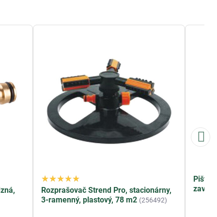
Pištoľ
zavlaž
zná,
Rozprašovač Strend Pro, stacionárny,
3-ramenný, plastový, 78 m2
(256492)