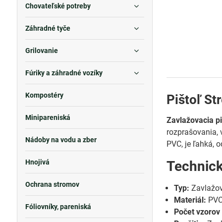
Chovateľské potreby
Záhradné tyče
Grilovanie
Fúriky a záhradné vozíky
Kompostéry
Pištoľ St
Minipareniská
Zavlažovacia p
rozprašovania, 
Nádoby na vodu a zber
PVC, je ľahká, 
Hnojivá
Technic
Ochrana stromov
Typ:
Zavlažov
Materiál:
PVC 
Fóliovníky, pareniská
Počet vzorov