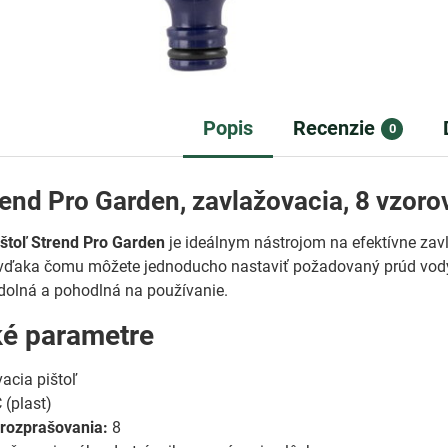
Popis
Recenzie
0
rend Pro Garden, zavlažovacia, 8 vzorov
ištoľ Strend Pro Garden
je ideálnym nástrojom na efektívne zav
vďaka čomu môžete jednoducho nastaviť požadovaný prúd vody p
odolná a pohodlná na používanie.
ké parametre
acia pištoľ
(plast)
 rozprašovania:
8