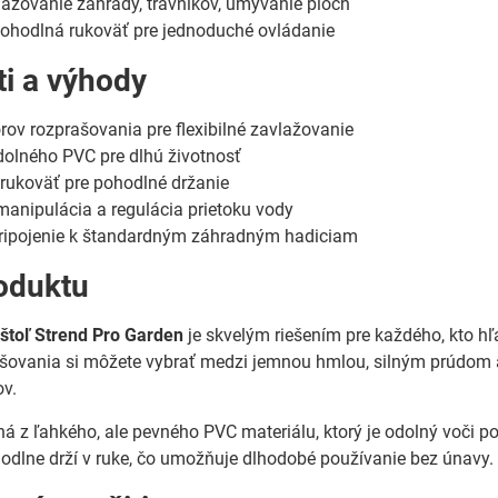
ažovanie záhrady, trávnikov, umývanie plôch
ohodlná rukoväť pre jednoduché ovládanie
ti a výhody
rov rozprašovania pre flexibilné zavlažovanie
dolného PVC pre dlhú životnosť
rukoväť pre pohodlné držanie
anipulácia a regulácia prietoku vody
pripojenie k štandardným záhradným hadiciam
oduktu
ištoľ Strend Pro Garden
je skvelým riešením pre každého, kto h
šovania si môžete vybrať medzi jemnou hmlou, silným prúdom a
ov.
ená z ľahkého, ale pevného PVC materiálu, ktorý je odolný voč
odlne drží v ruke, čo umožňuje dlhodobé používanie bez únavy.