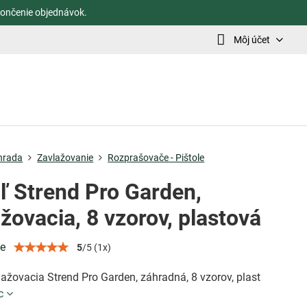
ončenie objednávok.
Môj účet
hrada
Zavlažovanie
Rozprašovače - Pištole
oľ Strend Pro Garden,
žovacia, 8 vzorov, plastová
ie
5
/
5
(
1
x)
lažovacia Strend Pro Garden, záhradná, 8 vzorov, plast
c