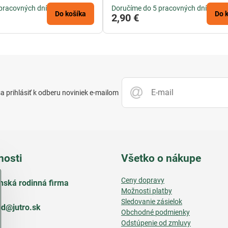
pracovných dní
Doručíme do 5 pracovných dní
Do košíka
Do 
2,90 €
 prihlásiť k odberu noviniek e-mailom
nosti
Všetko o nákupe
Ceny dopravy
nská rodinná firma
Možnosti platby
Sledovanie zásielok
d​@jutro​.sk
Obchodné podmienky
Odstúpenie od zmluvy