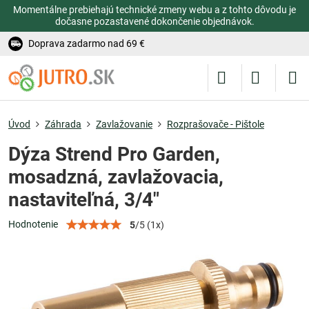
Momentálne prebiehajú technické zmeny webu a z tohto dôvodu je
dočasne pozastavené dokončenie objednávok.
Doprava zadarmo nad 69 €
Úvod
Záhrada
Zavlažovanie
Rozprašovače - Pištole
Dýza Strend Pro Garden,
mosadzná, zavlažovacia,
nastaviteľná, 3/4"
Hodnotenie
5
/
5
(
1
x)