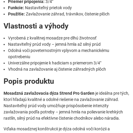
Priemer pripojenia:
3/4"
Funkcie:
Nastaviteľný prietok vody
Použitie:
Zavlažovanie záhrad, trávnikov, čistenie plôch
Vlastnosti a výhody
Vyrobená z kvalitnej mosadze pre dlhú životnosť
Nastaviteľný prúd vody – jemná hmla až silný prúd
Odolná voči poveternostným vplyvom a mechanickému
opotrebeniu
Univerzálne pripojenie k hadiciam s priemerom 3/4"
Vhodná na zavlažovanie aj čistenie záhradných plôch
Popis produktu
Mosadzná zavlažovacia dýza Strend Pro Garden
je ideálna pre tých,
ktorí hľadajú kvalitné a odolné riešenie na zavlažovanie záhrad.
Nastaviteľný prúd vody umožňuje prispôsobenie intenzity
zavlažovania podľa potreby – jemná hmla na polievanie krehkých
rastlín, silný prúd na efektívne čistenie chodníkov alebo náradia.
Vďaka mosadznej konštrukcii je dýza odolná voči korózii a