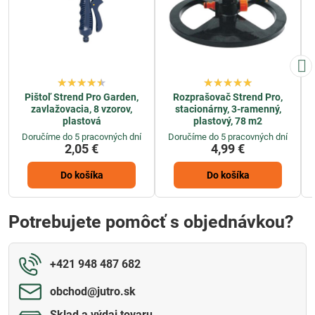
Pištoľ Strend Pro Garden,
Rozprašovač Strend Pro,
zavlažovacia, 8 vzorov,
stacionárny, 3-ramenný,
plastová
plastový, 78 m2
Doručíme do 5 pracovných dní
Doručíme do 5 pracovných dní
2,05 €
4,99 €
Do košíka
Do košíka
Potrebujete pomôcť s objednávkou?
+421 948 487 682
obchod​@jutro​.sk
Sklad a výdaj tovaru