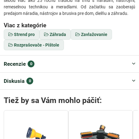
sebou viac ako 25 ročnú tradíciu na trhu s náradím, nástrojmi,
remeselnou technikou a meradlami. Od začiatku sa zaoberajú
predajom náradia, nástrojov a brusiva pre dom, dielňu a záhradu.
Viac z kategórie
Strend pro
Záhrada
Zavlažovanie
Rozprašovače - Pištole
Recenzie
0
Diskusia
0
Tiež by sa Vám mohlo páčiť: