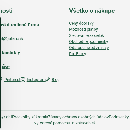
nosti
Všetko o nákupe
Ceny dopravy
nská rodinná firma
Možnosti platby
Sledovanie zásielok
d​@jutro​.sk
Obchodné podmienky
Odstúpenie od zmluvy
e kontakty
Pre Firmy
nás:
Pinterest
Instagram
Blog
yright
Predvoľby súkromia
Zásady ochrany osobných údajov
Podmienky 
Vytvorené pomocou:
BiznisWeb.sk