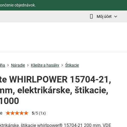
ončenie objednávok.
Môj účet
lňa
Náradie
Kliešte a hasáky
Štikacie
šte WHIRLPOWER 15704-21,
m, elektrikárske, štikacie,
1000
ie
5
/
5
(
1
x)
ektrikárske, štikacie whirlpower® 15704-21 200 mm, VDE