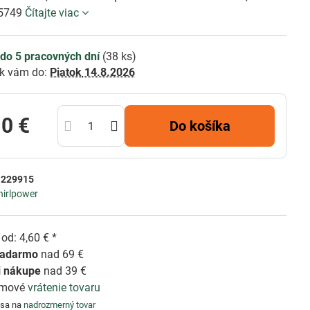
N5749
Čítajte viac
do 5 pracovných dní
(
38
ks)
k vám do:
Piatok
14.8.2026
10 €
Do košíka
:
229915
irlpower
od: 4,60 € *
zadarmo
nad 69 €
i nákupe
nad 39 €
émové
vrátenie tovaru
 sa na
nadrozmerný tovar