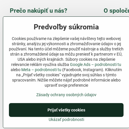
Prečo nakúpiť u nás?
O spoloč
Takmer 100 % spokojných
Slove
Predvoľby súkromia
zákazníkov
obcho
Cookies používame na zlepšenie vašej návštevy tejto webovej
Nízka cena produktov - ušetríte
stránky, analýzu jej výkonnosti a zhromažďovanie údajov o jej
používaní. Na tento účel môžeme použiť nástroje a služby tretích
Ďalši
strán a zhromaždené údaje sa môžu preniesť k partnerom v EÚ,
Rýchla komunikácia - mail
USA alebo iných krajinách. Súbory cookies na zlepšenie
relevancie reklám využíva služba
Google Ads – podrobnosti tu
Sledujte 
Pri nákupe nad 69 € doprava
alebo
Meta – podrobnosti tu
(Facebook, Instagram). Kliknutím
zadarmo
na „Prijať všetky cookies“ vyjadrujete svoj súhlas s týmto
Facebook
spracovaním. Nižšie môžete nájsť podrobné informácie alebo
Pri nákupe nad 39 € darček na
upraviť svoje preferencie
výber
Zásady ochrany osobných údajov
Prijať všetky cookies
©
2026
Cop
Ukázať podrobnosti