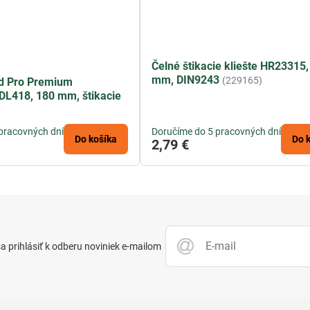
Čelné štikacie kliešte HR23315,
mm, DIN9243
(229165)
nd Pro Premium
DL418, 180 mm, štikacie
pracovných dní
Doručíme do 5 pracovných dní
Do košíka
Do 
2,79 €
 prihlásiť k odberu noviniek e-mailom