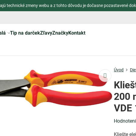
ajú technické zmeny webu a z tohto dôvodu je dočasne pozastavené dok
slá
Tip na darček
Zľavy
Značky
Kontakt
Úvod
Die
Klie
200 m
VDE 
Hodnoten
Kliešte el