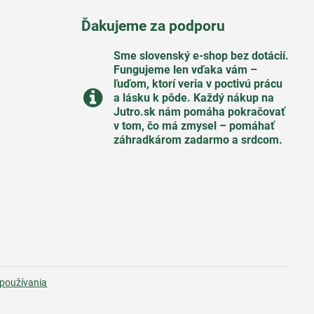
Ďakujeme za podporu
Sme slovenský e-shop bez dotácií​.
Fungujeme len vďaka vám –
ľuďom, ktorí veria v poctivú prácu
a lásku k pôde​. Každý nákup na
Jutro​.sk nám pomáha pokračovať
v tom, čo má zmysel – pomáhať
záhradkárom zadarmo a srdcom​.
používania