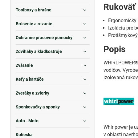
Rukoväť
Toolboxy a brašne
Ergonomicky 
Brúsenie a rezanie
Izolácia pre
Protišmykový 
Ochranné pracovné pomôcky
Popis
Zdviháky a kladkostroje
WHIRLPOWER® 157
Zváranie
vodičov. Vyrobe
izolovaná rukov
Kefy a kartáče
Zveráky a zvierky
Sponkovačky a sponky
Auto - Moto
Whirlpower je u
v oblasti navr
Kolieska