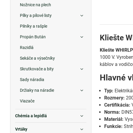
Nožnice na plech
Pílky a pílové listy
Pilníky a rašple
Kliešte 
Propán Bután
Razidlá
Kliešte WHIR
1000 V. Vyroben
Sekáče a výsečníky
káblov a vodičo
Skrutkovače a bity
Hlavné v
Sady náradia
Držiaky na náradie
Typ:
Elektriká
Rozmery:
20
Viazače
Certifikácia:
V
Norma:
DIN5
Chémia a lepidlá
Materiál:
Vyso
Funkcie:
Stri
Vrtáky