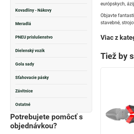
európskych, áz
Kovadliny - Nákovy
Objavte fantast
stavebné, stroj
Meradlá
Viac z kate
PNEU príslušenstvo
Dielenský vozík
Tiež by 
Gola sady
Sťahovacie pásky
Závitnice
Ostatné
Potrebujete pomôcť s
objednávkou?