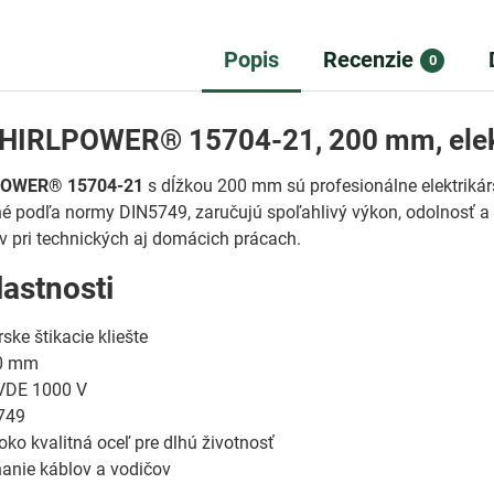
Popis
Recenzie
0
WHIRLPOWER® 15704-21, 200 mm, elektr
LPOWER® 15704-21
s dĺžkou 200 mm sú profesionálne elektrikárs
é podľa normy DIN5749, zaručujú spoľahlivý výkon, odolnosť a p
v pri technických aj domácich prácach.
lastnosti
rske štikacie kliešte
0 mm
DE 1000 V
749
ko kvalitná oceľ pre dlhú životnosť
hanie káblov a vodičov