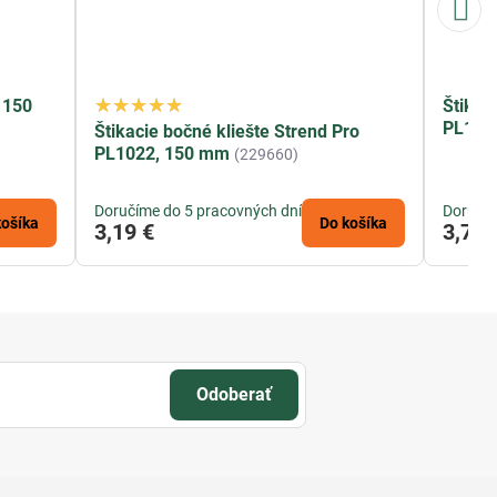
 150
Štikac
PL102
Štikacie bočné kliešte Strend Pro
PL1022, 150 mm
(229660)
Doručíme do 5 pracovných dní
Doručím
košíka
Do košíka
3,19 €
3,79 
Odoberať