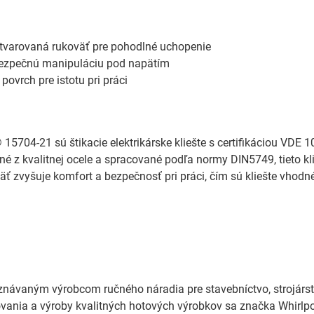
tvarovaná rukoväť pre pohodlné uchopenie
 bezpečnú manipuláciu pod napätím
povrch pre istotu pri práci
04-21 sú štikacie elektrikárske kliešte s certifikáciou VDE 10
né z kvalitnej ocele a spracované podľa normy DIN5749, tieto k
äť zvyšuje komfort a bezpečnosť pri práci, čím sú kliešte vhodn
znávaným výrobcom ručného náradia pre stavebníctvo, strojárs
hovania a výroby kvalitných hotových výrobkov sa značka Whi