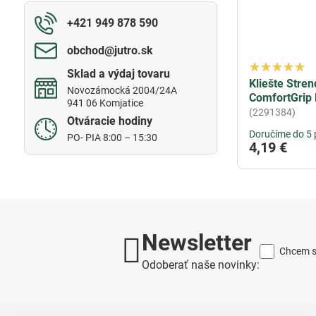
+421 949 878 590
obchod​@jutro​.sk
Sklad a výdaj tovaru
Kliešte Stre
Novozámocká 2004/24A
ComfortGrip 
941 06 Komjatice
(2291384)
Otváracie hodiny
Doručíme do 5 
PO- PIA 8:00 – 15:30
4,19 €
Newsletter
Chcem sa
Odoberať naše novinky: