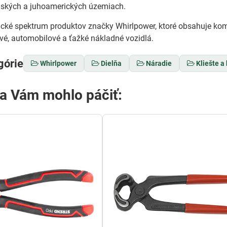
ijských a juhoamerických územiach.
ické spektrum produktov značky Whirlpower, ktoré obsahuje kom
ové, automobilové a ťažké nákladné vozidlá.
górie
Whirlpower
Dielňa
Náradie
Kliešte a
sa Vám mohlo páčiť: