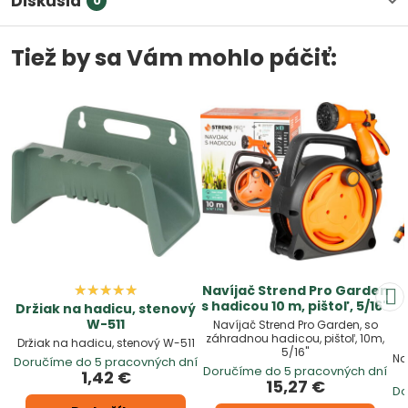
Diskusia
0
Tiež by sa Vám mohlo páčiť:
Navíjač Strend Pro Garden
s hadicou 10 m, pištoľ, 5/16"
Držiak na hadicu, stenový
W-511
Navíjač Strend Pro Garden, so
záhradnou hadicou, pištoľ, 10m,
Držiak na hadicu, stenový W-511
5/16"
Na
Doručíme do 5 pracovných dní
Doručíme do 5 pracovných dní
1,42 €
15,27 €
Do