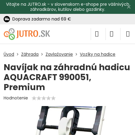
Vitajte na JUTRO.sk - v slovenskom e-shope pre vášnivých
✕
záhradkárov, kutilov alebo gazdinky.
Doprava zadarmo nad 69 €
Úvod
Záhrada
Zavlažovanie
Vozíky na hadice
Navíjak na záhradnú hadicu
AQUACRAFT 990051,
Premium
Hodnotenie