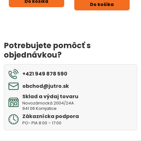
Do košíka
Do košíka
Potrebujete pomôcť s
objednávkou?
+421 949 878 590
obchod​@jutro​.sk
Sklad a výdaj tovaru
Novozámocká 2004/24A
941 06 Komjatice
Zákaznícka podpora
PO- PIA 8:00 – 17:00