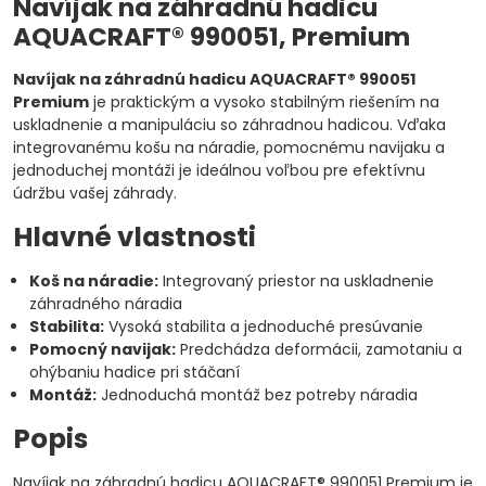
Navíjak na záhradnú hadicu
AQUACRAFT® 990051, Premium
Navíjak na záhradnú hadicu AQUACRAFT® 990051
Premium
je praktickým a vysoko stabilným riešením na
uskladnenie a manipuláciu so záhradnou hadicou. Vďaka
integrovanému košu na náradie, pomocnému navijaku a
jednoduchej montáži je ideálnou voľbou pre efektívnu
údržbu vašej záhrady.
Hlavné vlastnosti
Koš na náradie:
Integrovaný priestor na uskladnenie
záhradného náradia
Stabilita:
Vysoká stabilita a jednoduché presúvanie
Pomocný navijak:
Predchádza deformácii, zamotaniu a
ohýbaniu hadice pri stáčaní
Montáž:
Jednoduchá montáž bez potreby náradia
Popis
Navíjak na záhradnú hadicu AQUACRAFT® 990051 Premium je