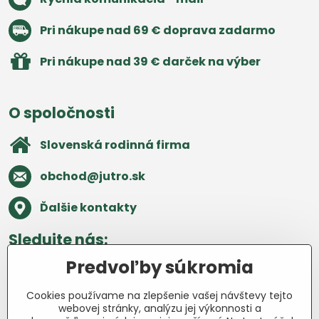
Pri nákupe nad 69 € doprava zadarmo
Pri nákupe nad 39 € darček na výber
O spoločnosti
Slovenská rodinná firma
obchod​@jutro​.sk
Ďalšie kontakty
Sledujte nás:
Predvoľby súkromia
Facebook
Pinterest
Instagram
Blog
Cookies používame na zlepšenie vašej návštevy tejto
Všetko o nákupe
webovej stránky, analýzu jej výkonnosti a