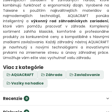
zalievajúcich zariadení a záhradných náradí, ktoré
kombinujú funkčnosť a ergonomický dizajn. Vyrobené na
Taiwane s použitím najkvalitnejších materiálov a
najmodernejších technológií, AQUACRAFT ponúka
inteligentný a
výkonný rad záhradníckych zariadení
,
ktoré vám pomôžu pracovať v záhrade. Komplexný
sortiment zahŕňa klasické, komfortné a profesionálne
produkty za konkurenčné ceny a kompatibilné s hlavnými
značkami zavlažovania. Každý záhradný nástroj AQUACRAFT
je navrhnutý s novými technológiami a inovatívnymi
prvkami na zmiernenie stresu a únavy záhradnej práce.
Umožňuje vám ešte viac vychutnať vašu záhradu.
Viac z kategórie
AQUACRAFT
Záhrada
Zavlažovanie
Vozíky na hadice
Recenzie
0