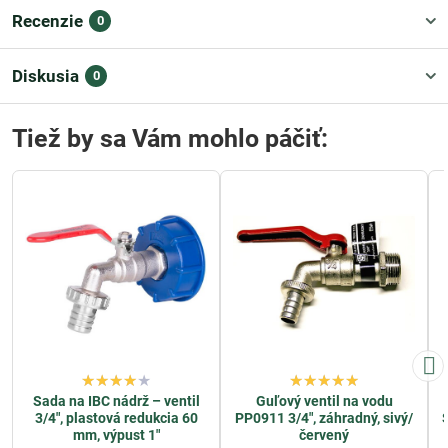
Recenzie
0
Diskusia
0
Tiež by sa Vám mohlo páčiť:
Sada na IBC nádrž – ventil
Guľový ventil na vodu
3/4", plastová redukcia 60
PP0911 3/4", záhradný, sivý/
S
mm, výpust 1"
červený