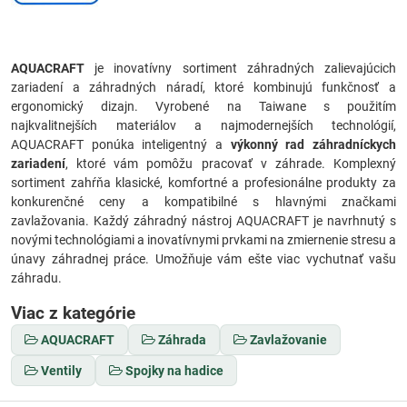
AQUACRAFT
je inovatívny sortiment záhradných zalievajúcich
zariadení a záhradných náradí, ktoré kombinujú funkčnosť a
ergonomický dizajn. Vyrobené na Taiwane s použitím
najkvalitnejších materiálov a najmodernejších technológií,
AQUACRAFT ponúka inteligentný a
výkonný rad záhradníckych
zariadení
, ktoré vám pomôžu pracovať v záhrade. Komplexný
sortiment zahŕňa klasické, komfortné a profesionálne produkty za
konkurenčné ceny a kompatibilné s hlavnými značkami
zavlažovania. Každý záhradný nástroj AQUACRAFT je navrhnutý s
novými technológiami a inovatívnymi prvkami na zmiernenie stresu a
únavy záhradnej práce. Umožňuje vám ešte viac vychutnať vašu
záhradu.
Viac z kategórie
AQUACRAFT
Záhrada
Zavlažovanie
Ventily
Spojky na hadice