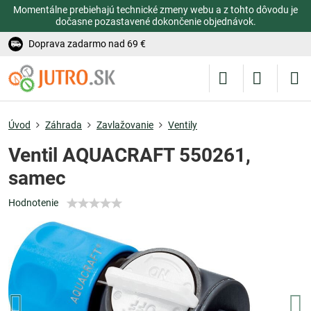
Momentálne prebiehajú technické zmeny webu a z tohto dôvodu je
dočasne pozastavené dokončenie objednávok.
Doprava zadarmo nad 69 €
Úvod
Záhrada
Zavlažovanie
Ventily
Ventil AQUACRAFT 550261,
samec
Hodnotenie