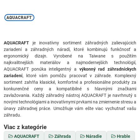
AQUACRAFT
je inovatívny sortiment záhradných zalievajúcich
zariadení a záhradných náradí, ktoré kombinujú funkčnosť a
ergonomický dizajn. Vyrobené na Taiwane s použitím
najkvalitnejších materiálov a najmodernejších technológií,
AQUACRAFT ponúka inteligentný a
výkonný rad záhradníckych
zariadení
, ktoré vám pomôžu pracovať v záhrade. Komplexný
sortiment zahŕňa klasické, komfortné a profesionálne produkty za
konkurenčné ceny a kompatibilné s hlavnými značkami
zavlažovania. Každý záhradný nástroj AQUACRAFT je navrhnutý s
novými technológiami a inovatívnymi prvkami na zmiernenie stresu a
únavy záhradnej práce. Umožňuje vám ešte viac vychutnať vašu
záhradu.
Viac z kategórie
AQUACRAFT
Záhrada
Náradie
Hrable