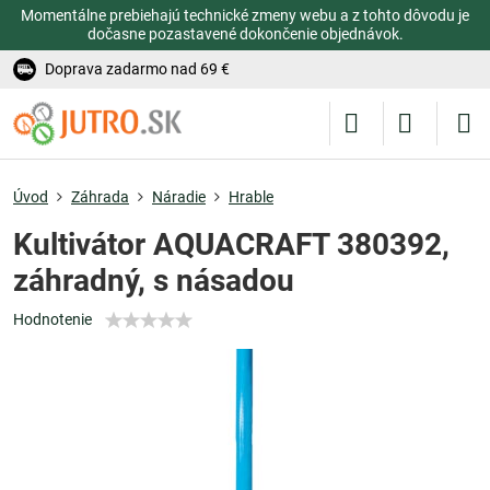
Momentálne prebiehajú technické zmeny webu a z tohto dôvodu je
dočasne pozastavené dokončenie objednávok.
Doprava zadarmo nad 69 €
Úvod
Záhrada
Náradie
Hrable
Kultivátor AQUACRAFT 380392,
záhradný, s násadou
Hodnotenie