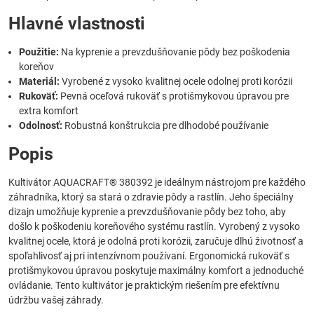
Hlavné vlastnosti
Použitie:
Na kyprenie a prevzdušňovanie pôdy bez poškodenia
koreňov
Materiál:
Vyrobené z vysoko kvalitnej ocele odolnej proti korózii
Rukoväť:
Pevná oceľová rukoväť s protišmykovou úpravou pre
extra komfort
Odolnosť:
Robustná konštrukcia pre dlhodobé používanie
Popis
Kultivátor AQUACRAFT® 380392 je ideálnym nástrojom pre každého
záhradníka, ktorý sa stará o zdravie pôdy a rastlín. Jeho špeciálny
dizajn umožňuje kyprenie a prevzdušňovanie pôdy bez toho, aby
došlo k poškodeniu koreňového systému rastlín. Vyrobený z vysoko
kvalitnej ocele, ktorá je odolná proti korózii, zaručuje dlhú životnosť a
spoľahlivosť aj pri intenzívnom používaní. Ergonomická rukoväť s
protišmykovou úpravou poskytuje maximálny komfort a jednoduché
ovládanie. Tento kultivátor je praktickým riešením pre efektívnu
údržbu vašej záhrady.