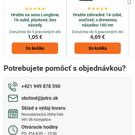
Hrable na seno Longbow,
Hrable záhradné 14-zubé,
16-zubé, plastové, bez
oceľové, s drevenou
násady
násadou 160 cm
Doručíme do 5 pracovných dní
Doručíme do 5 pracovných dní
1,05 €
6,69 €
Do košíka
Do košíka
Potrebujete pomôcť s objednávkou?
+421 949 878 590
obchod​@jutro​.sk
Sklad a výdaj tovaru
Novozámocká 2004/24A
941 06 Komjatice
Otváracie hodiny
PO- PIA 8:00 – 15:30