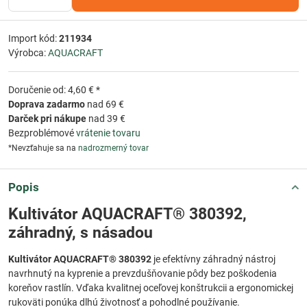
Import kód:
211934
Výrobca:
AQUACRAFT
Doručenie od: 4,60 € *
Doprava zadarmo
nad 69 €
Darček pri nákupe
nad 39 €
Bezproblémové
vrátenie tovaru
*Nevzťahuje sa na
nadrozmerný tovar
Popis
Kultivátor AQUACRAFT® 380392,
záhradný, s násadou
Kultivátor AQUACRAFT® 380392
je efektívny záhradný nástroj
navrhnutý na kyprenie a prevzdušňovanie pôdy bez poškodenia
koreňov rastlín. Vďaka kvalitnej oceľovej konštrukcii a ergonomickej
rukoväti ponúka dlhú životnosť a pohodlné používanie.