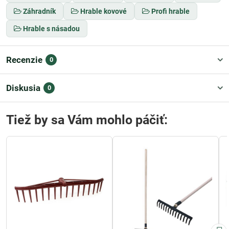
Záhradník
Hrable kovové
Profi hrable
Hrable s násadou
Recenzie
0
Diskusia
0
Tiež by sa Vám mohlo páčiť: