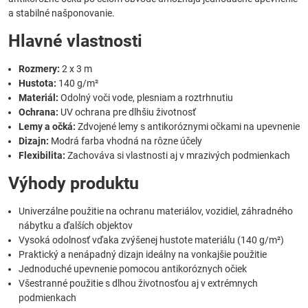
a stabilné našponovanie.
Hlavné vlastnosti
Rozmery:
2 x 3 m
Hustota:
140 g/m²
Materiál:
Odolný voči vode, plesniam a roztrhnutiu
Ochrana:
UV ochrana pre dlhšiu životnosť
Lemy a očká:
Zdvojené lemy s antikoróznymi očkami na upevnenie
Dizajn:
Modrá farba vhodná na rôzne účely
Flexibilita:
Zachováva si vlastnosti aj v mrazivých podmienkach
Výhody produktu
Univerzálne použitie na ochranu materiálov, vozidiel, záhradného
nábytku a ďalších objektov
Vysoká odolnosť vďaka zvýšenej hustote materiálu (140 g/m²)
Praktický a nenápadný dizajn ideálny na vonkajšie použitie
Jednoduché upevnenie pomocou antikoróznych očiek
Všestranné použitie s dlhou životnosťou aj v extrémnych
podmienkach