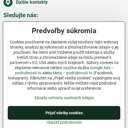
Ďalšie kontakty
Sledujte nás:
Facebook
Pinterest
Instagram
Blog
Predvoľby súkromia
Všetko o nákupe
Cookies používame na zlepšenie vašej návštevy tejto webovej
stránky, analýzu jej výkonnosti a zhromažďovanie údajov o jej
používaní. Na tento účel môžeme použiť nástroje a služby
Ďakujeme za podporu
tretích strán a zhromaždené údaje sa môžu preniesť k
partnerom v EÚ, USA alebo iných krajinách. Súbory cookies na
Sme slovenský e-shop bez dotácií​. Fungujeme len
zlepšenie relevancie reklám využíva služba
Google Ads –
vďaka vám – ľuďom, ktorí veria v poctivú prácu a
podrobnosti tu
alebo
Meta – podrobnosti tu
(Facebook,
lásku k pôde​. Každý nákup na Jutro​.sk nám pomáha
Instagram). Kliknutím na „Prijať všetky cookies“ vyjadrujete svoj
súhlas s týmto spracovaním. Nižšie môžete nájsť podrobné
pokračovať v tom, čo má zmysel – pomáhať
informácie alebo upraviť svoje preferencie
záhradkárom zadarmo a srdcom​.
Zásady ochrany osobných údajov
©
2026
Copyright
Predvoľby súkromia
Zásady ochrany osobných údajov
Prijať všetky cookies
Podmienky používania
Ukázať podrobnosti
Vytvorené pomocou:
BiznisWeb.sk