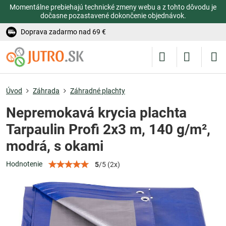
Momentálne prebiehajú technické zmeny webu a z tohto dôvodu je
dočasne pozastavené dokončenie objednávok.
Doprava zadarmo nad 69 €
Úvod
Záhrada
Záhradné plachty
Nepremokavá krycia plachta
Tarpaulin Profi 2x3 m, 140 g/m²,
modrá, s okami
Hodnotenie
5
/
5
(
2
x)