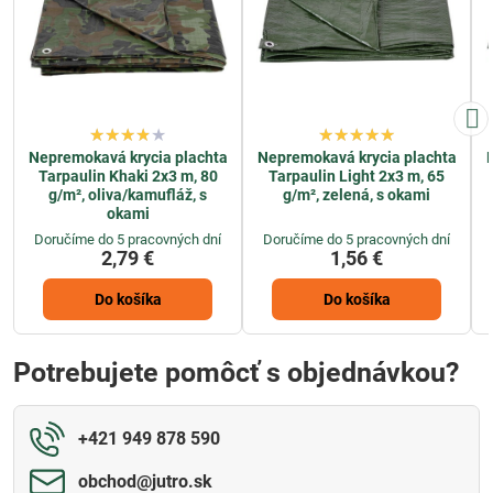
Nepremokavá krycia plachta
Nepremokavá krycia plachta
Tarpaulin Khaki 2x3 m, 80
Tarpaulin Light 2x3 m, 65
g/m², oliva/kamufláž, s
g/m², zelená, s okami
okami
Doručíme do 5 pracovných dní
Doručíme do 5 pracovných dní
2,79 €
1,56 €
Do košíka
Do košíka
Potrebujete pomôcť s objednávkou?
+421 949 878 590
obchod​@jutro​.sk