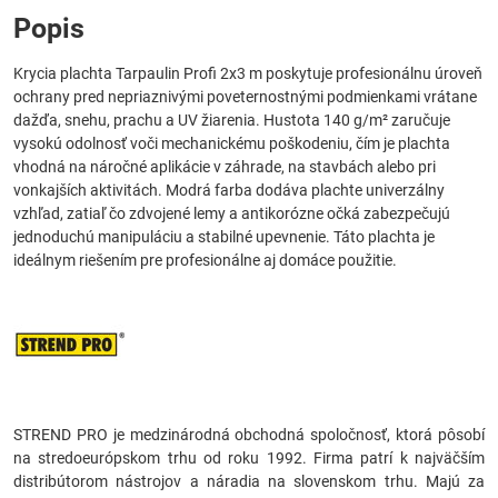
Popis
Krycia plachta Tarpaulin Profi 2x3 m poskytuje profesionálnu úroveň
ochrany pred nepriaznivými poveternostnými podmienkami vrátane
dažďa, snehu, prachu a UV žiarenia. Hustota 140 g/m² zaručuje
vysokú odolnosť voči mechanickému poškodeniu, čím je plachta
vhodná na náročné aplikácie v záhrade, na stavbách alebo pri
vonkajších aktivitách. Modrá farba dodáva plachte univerzálny
vzhľad, zatiaľ čo zdvojené lemy a antikorózne očká zabezpečujú
jednoduchú manipuláciu a stabilné upevnenie. Táto plachta je
ideálnym riešením pre profesionálne aj domáce použitie.
STREND PRO je medzinárodná obchodná spoločnosť, ktorá pôsobí
na stredoeurópskom trhu od roku 1992. Firma patrí k najväčším
distribútorom nástrojov a náradia na slovenskom trhu. Majú za