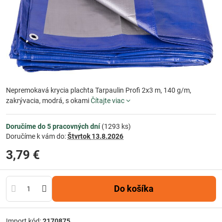
Nepremokavá krycia plachta Tarpaulin Profi 2x3 m, 140 g/m,
zakrývacia, modrá, s okami
Čítajte viac
Doručíme do 5 pracovných dní
(
1293
ks)
Doručíme k vám do:
Štvrtok
13.8.2026
3,79 €
Do košíka
Import kód:
2170875