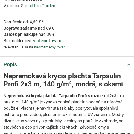
Výrobca:
Strend Pro Garden
Doručenie od: 4,60 € *
Doprava zadarmo
nad 69 €
Darček pri nákupe
nad 39 €
Bezproblémové
vrátenie tovaru
*Nevzťahuje sa na
nadrozmerný tovar
Popis
Nepremokavá krycia plachta Tarpaulin
Profi 2x3 m, 140 g/m², modrá, s okami
Nepremokavá krycia plachta Tarpaulin Profi
s rozmermi 2x3 m a
hustotou 140 g/m² je vysoko odolná plachta vhodná na náročné
použitie. Plachta je navrhnutá tak, aby poskytovala spoľahlivú
ochranu pred vodou, plesňami, roztrhnutím a UV žiarením. Modrý
dizajn je univerzálny a praktický, ideálny na použitie v záhrade, na
stavbách alebo pri vonkajších aktivitách. Zdvojené lemy a
antikorózne očká po celom obvode umožňujú jednoduché upevnenie