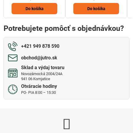
Do košíka
Do košíka
Potrebujete pomôcť s objednávkou?
+421 949 878 590
obchod​@jutro​.sk
Sklad a výdaj tovaru
Novozámocká 2004/24A
941 06 Komjatice
Otváracie hodiny
PO- PIA 8:00 – 15:30