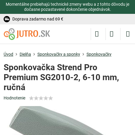
Momentálne prebiehajú technické zmeny webu a z tohto dôvodu je
dočasne pozastavené dokončenie objednávok.
Doprava zadarmo nad 69 €
Úvod
Dielňa
Sponkovačky a sponky
Sponkovačky
Sponkovačka Strend Pro
Premium SG2010-2, 6-10 mm,
ručná
Hodnotenie