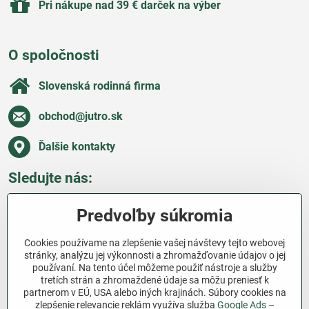
Pri nákupe nad 39 € darček na výber
O spoločnosti
Slovenská rodinná firma
obchod​@jutro​.sk
Ďalšie kontakty
Sledujte nás:
Facebook
Pinterest
Instagram
Blog
Predvoľby súkromia
Všetko o nákupe
Cookies používame na zlepšenie vašej návštevy tejto webovej
stránky, analýzu jej výkonnosti a zhromažďovanie údajov o jej
používaní. Na tento účel môžeme použiť nástroje a služby
Ďakujeme za podporu
tretích strán a zhromaždené údaje sa môžu preniesť k
partnerom v EÚ, USA alebo iných krajinách. Súbory cookies na
Sme slovenský e-shop bez dotácií​. Fungujeme len
zlepšenie relevancie reklám využíva služba
Google Ads –