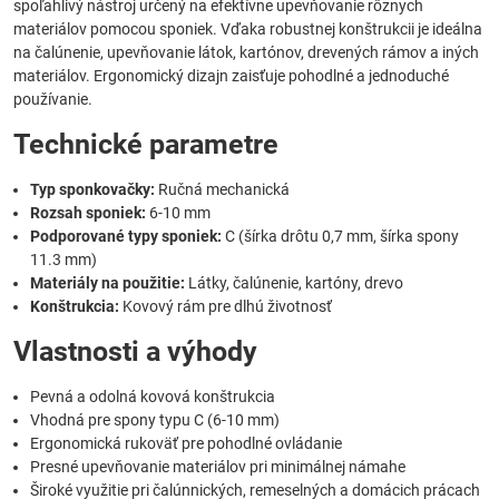
spoľahlivý nástroj určený na efektívne upevňovanie rôznych
materiálov pomocou sponiek. Vďaka robustnej konštrukcii je ideálna
na čalúnenie, upevňovanie látok, kartónov, drevených rámov a iných
materiálov. Ergonomický dizajn zaisťuje pohodlné a jednoduché
používanie.
Technické parametre
Typ sponkovačky:
Ručná mechanická
Rozsah sponiek:
6-10 mm
Podporované typy sponiek:
C (šírka drôtu 0,7 mm, šírka spony
11.3 mm)
Materiály na použitie:
Látky, čalúnenie, kartóny, drevo
Konštrukcia:
Kovový rám pre dlhú životnosť
Vlastnosti a výhody
Pevná a odolná kovová konštrukcia
Vhodná pre spony typu C (6-10 mm)
Ergonomická rukoväť pre pohodlné ovládanie
Presné upevňovanie materiálov pri minimálnej námahe
Široké využitie pri čalúnnických, remeselných a domácich prácach