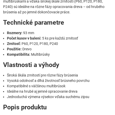
multibrúskami a vďaka širokej škále zrnitostí (P60, P120, P180,
P240) sú ideálne na rôzne fázy opracovania dreva – od hrubého
brúsenia až po jemné dokončovacie práce.
Technické parametre
Rozmery:
93 mm
Počet kusov v balení:
5 ks pre každú zrnitosť
Zrnitosť:
P60, P120, P180, P240
Použitie:
Drevo
Kompatibilita:
Multibrúsky
Vlastnosti a výhody
Široká škála zrnitostí pre rôzne fázy brúsenia
Vysoká odolnosť a dlhá životnosť brúsneho povrchu
Kompatibilné s väčšinou multibrúsok
Ideálne na hrubé aj jemné opracovanie dreva
Jednoduchá výmena výsekov vďaka suchému zipsu
Popis produktu