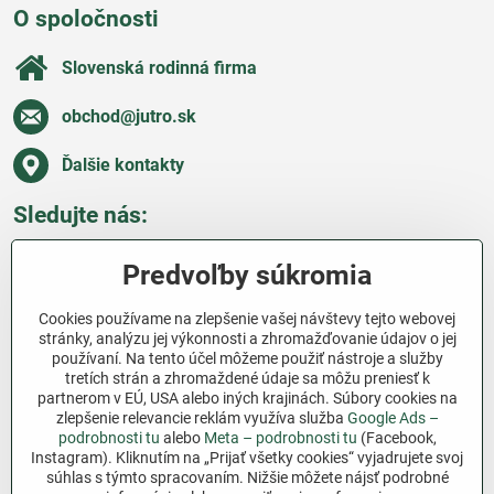
O spoločnosti
Slovenská rodinná firma
obchod​@jutro​.sk
Ďalšie kontakty
Sledujte nás:
Facebook
Pinterest
Instagram
Blog
Predvoľby súkromia
Všetko o nákupe
Cookies používame na zlepšenie vašej návštevy tejto webovej
stránky, analýzu jej výkonnosti a zhromažďovanie údajov o jej
používaní. Na tento účel môžeme použiť nástroje a služby
Ďakujeme za podporu
tretích strán a zhromaždené údaje sa môžu preniesť k
partnerom v EÚ, USA alebo iných krajinách. Súbory cookies na
Sme slovenský e-shop bez dotácií​. Fungujeme len
zlepšenie relevancie reklám využíva služba
Google Ads –
vďaka vám – ľuďom, ktorí veria v poctivú prácu a
podrobnosti tu
alebo
Meta – podrobnosti tu
(Facebook,
Instagram). Kliknutím na „Prijať všetky cookies“ vyjadrujete svoj
lásku k pôde​. Každý nákup na Jutro​.sk nám pomáha
súhlas s týmto spracovaním. Nižšie môžete nájsť podrobné
pokračovať v tom, čo má zmysel – pomáhať