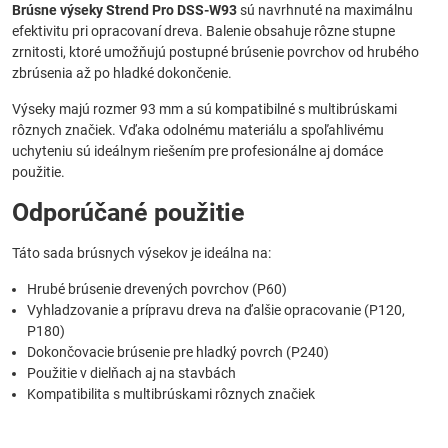
Brúsne výseky Strend Pro DSS-W93
sú navrhnuté na maximálnu
efektivitu pri opracovaní dreva. Balenie obsahuje rôzne stupne
zrnitosti, ktoré umožňujú postupné brúsenie povrchov od hrubého
zbrúsenia až po hladké dokončenie.
Výseky majú rozmer 93 mm a sú kompatibilné s multibrúskami
rôznych značiek. Vďaka odolnému materiálu a spoľahlivému
uchyteniu sú ideálnym riešením pre profesionálne aj domáce
použitie.
Odporúčané použitie
Táto sada brúsnych výsekov je ideálna na:
Hrubé brúsenie drevených povrchov (P60)
Vyhladzovanie a prípravu dreva na ďalšie opracovanie (P120,
P180)
Dokončovacie brúsenie pre hladký povrch (P240)
Použitie v dielňach aj na stavbách
Kompatibilita s multibrúskami rôznych značiek