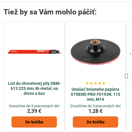
Tiež by sa Vám mohlo páčiť:
List do chvostovej píly SBM-
613 225 mm, Bi-metal, na
Unášač brúsneho papiera
drevo a kov
STREND PRO F0193N, 115
mm, M14
Doručíme do 5 pracovných dní
Doručíme do 5 pracovných dní
2,39 €
1,28 €
Do košíka
Do košíka