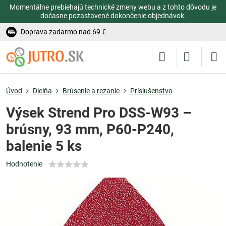
Momentálne prebiehajú technické zmeny webu a z tohto dôvodu je
dočasne pozastavené dokončenie objednávok.
Doprava zadarmo nad 69 €
Úvod
Dielňa
Brúsenie a rezanie
Príslušenstvo
Výsek Strend Pro DSS-W93 –
brúsny, 93 mm, P60-P240,
balenie 5 ks
Hodnotenie