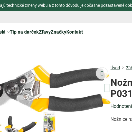
ajú technické zmeny webu a z tohto dôvodu je dočasne pozastavené dok
slá
Tip na darček
Zľavy
Značky
Kontakt
Úvod
Zá
Nožn
P031
Hodnoten
Nožnice n