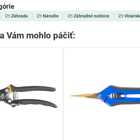
górie
Záhrada
Náradie
Záhradné nožnice
Vinársk
sa Vám mohlo páčiť: