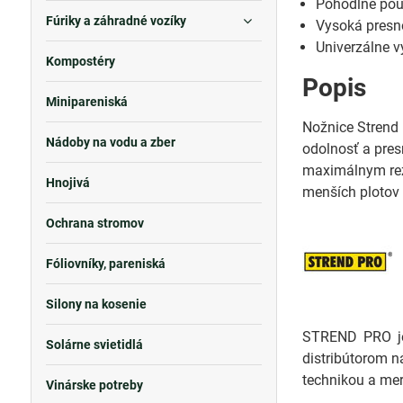
Pohodlné pou
Fúriky a záhradné vozíky
Vysoká presn
Univerzálne v
Kompostéry
Popis
Minipareniská
Nožnice Strend 
Nádoby na vodu a zber
odolnosť a pres
maximálnym rez
Hnojivá
menších plotov a
Ochrana stromov
Fóliovníky, pareniská
Silony na kosenie
STREND PRO je 
Solárne svietidlá
distribútorom n
technikou a mer
Vinárske potreby