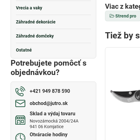
Viac z kate
Vrecia a vaky
Strend pro
Záhradné dekorácie
Tiež by 
Záhradné domčeky
Ostatné
Potrebujete pomôcť s
objednávkou?
+421 949 878 590
obchod​@jutro​.sk
Sklad a výdaj tovaru
Novozámocká 2004/24A
941 06 Komjatice
Otváracie hodiny