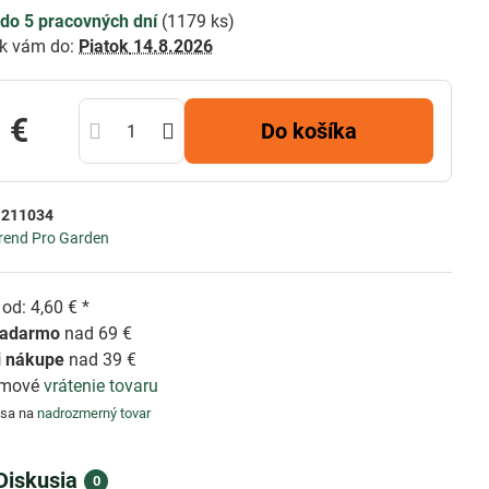
do 5 pracovných dní
(
1179
ks)
k vám do:
Piatok
14.8.2026
 €
Do košíka
:
211034
rend Pro Garden
od: 4,60 € *
zadarmo
nad 69 €
i nákupe
nad 39 €
émové
vrátenie tovaru
 sa na
nadrozmerný tovar
Diskusia
0