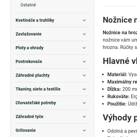
Ostatné
Nožnice 
Kvetináče a truhlíky
Nožnice na hro
Zavlažovanie
nožnice vám umo
hrozna. Rúčky 
Ploty a ohrady
Hlavné v
Postrekovače
Materiál:
Vyso
Záhradné plachty
Maximálny re
Dĺžka:
200 
Tkaniny, siete a textílie
Rukoväte:
Erg
Chovateľské potreby
Použitie:
Údrž
Výhody 
Záhradné tyče
Grilovanie
Odolná a pevn