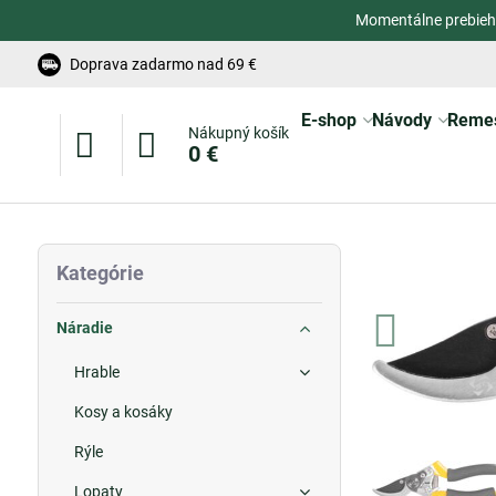
Momentálne prebieh
Doprava zadarmo nad 69 €
E-shop
Návody
Reme
Nákupný košík
0 €
Kategórie
Náradie
Hrable
Kosy a kosáky
Rýle
Lopaty