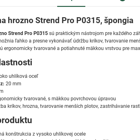
na hrozno Strend Pro P0315, špongia
zno Strend Pro P0315
sú praktickým nástrojom pre každého záhra
žnia ľahko a presne vykonávať údržbu kríkov, tvarovanie menších
sú ergonomicky tvarované a potiahnuté mäkkou vrstvou pre max
lastnosti
ko uhlíková oceľ
z:
20 mm
mm
onomicky tvarované, s mäkkou povrchovou úpravou
ba kríkov, hrozna, tvarovanie menších plotov, zastrihávanie rast
produktu
á konštrukcia z vysoko uhlíkovej ocele