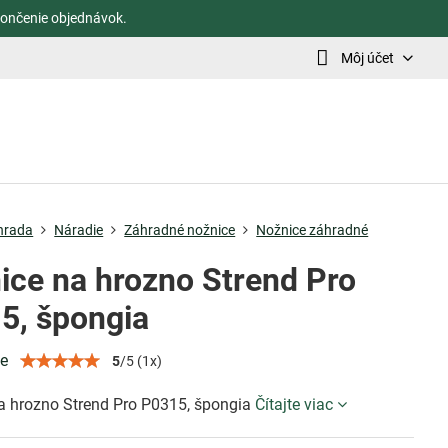
ončenie objednávok.
Môj účet
hrada
Náradie
Záhradné nožnice
Nožnice záhradné
ice na hrozno Strend Pro
5, špongia
ie
5
/
5
(
1
x)
a hrozno Strend Pro P0315, špongia
Čítajte viac