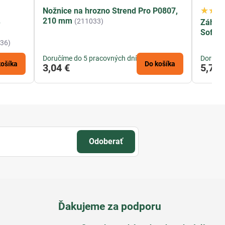
Nožnice na hrozno Strend Pro P0807,
210 mm
(211033)
e
Záhrad
Soft, 
36)
Doručíme do 5 pracovných dní
Doručím
košíka
Do košíka
3,04 €
5,70 
Odoberať
Ďakujeme za podporu