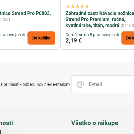
nice Strend Pro P0803,
Záhradné zastrihávacie nožnic
Strend Pro Premium, ručné,
0252)
kvetinárske, titán, modré
(21103
pracovných dní
Doručíme do 5 pracovných dní
Do košíka
Do 
2,19 €
 prihlásiť k odberu noviniek e-mailom
nosti
Všetko o nákupe