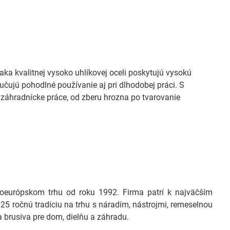
ka kvalitnej vysoko uhlíkovej oceli poskytujú vysokú
ujú pohodlné používanie aj pri dlhodobej práci. S
áhradnícke práce, od zberu hrozna po tvarovanie
európskom trhu od roku 1992. Firma patrí k najväčším
25 ročnú tradíciu na trhu s náradím, nástrojmi, remeselnou
 brusiva pre dom, dielňu a záhradu.