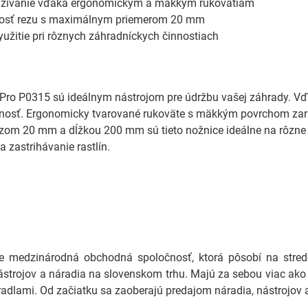
žívanie vďaka ergonomickým a mäkkým rukovätiam
osť rezu s maximálnym priemerom 20 mm
yužitie pri rôznych záhradníckych činnostiach
Pro P0315 sú ideálnym nástrojom pre údržbu vašej záhrady. Vďa
nosť. Ergonomicky tvarované rukoväte s mäkkým povrchom zaruč
om 20 mm a dĺžkou 200 mm sú tieto nožnice ideálne na rôzne z
 zastrihávanie rastlín.
medzinárodná obchodná spoločnosť, ktorá pôsobí na stredo
ástrojov a náradia na slovenskom trhu. Majú za sebou viac ako 
adlami. Od začiatku sa zaoberajú predajom náradia, nástrojov a