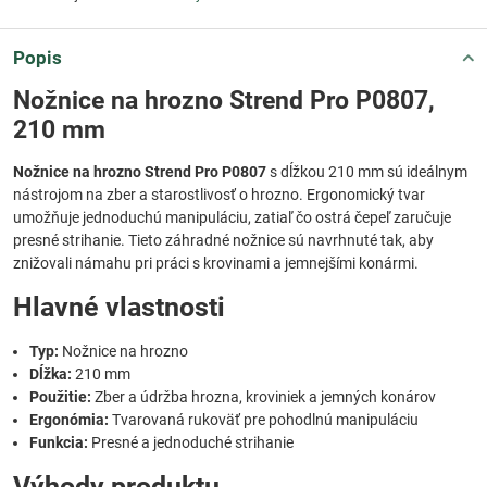
Popis
Nožnice na hrozno Strend Pro P0807,
210 mm
Nožnice na hrozno Strend Pro P0807
s dĺžkou 210 mm sú ideálnym
nástrojom na zber a starostlivosť o hrozno. Ergonomický tvar
umožňuje jednoduchú manipuláciu, zatiaľ čo ostrá čepeľ zaručuje
presné strihanie. Tieto záhradné nožnice sú navrhnuté tak, aby
znižovali námahu pri práci s krovinami a jemnejšími konármi.
Hlavné vlastnosti
Typ:
Nožnice na hrozno
Dĺžka:
210 mm
Použitie:
Zber a údržba hrozna, kroviniek a jemných konárov
Ergonómia:
Tvarovaná rukoväť pre pohodlnú manipuláciu
Funkcia:
Presné a jednoduché strihanie
Výhody produktu