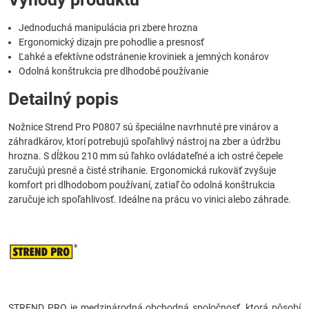
Jednoduchá manipulácia pri zbere hrozna
Ergonomický dizajn pre pohodlie a presnosť
Ľahké a efektívne odstránenie kroviniek a jemných konárov
Odolná konštrukcia pre dlhodobé používanie
Detailný popis
Nožnice Strend Pro P0807 sú špeciálne navrhnuté pre vinárov a
záhradkárov, ktorí potrebujú spoľahlivý nástroj na zber a údržbu
hrozna. S dĺžkou 210 mm sú ľahko ovládateľné a ich ostré čepele
zaručujú presné a čisté strihanie. Ergonomická rukoväť zvyšuje
komfort pri dlhodobom používaní, zatiaľ čo odolná konštrukcia
zaručuje ich spoľahlivosť. Ideálne na prácu vo vinici alebo záhrade.
STREND PRO je medzinárodná obchodná spoločnosť, ktorá pôsobí