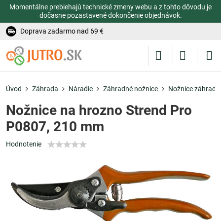
Momentálne prebiehajú technické zmeny webu a z tohto dôvodu je
dočasne pozastavené dokončenie objednávok.
Doprava zadarmo nad 69 €
Úvod
Záhrada
Náradie
Záhradné nožnice
Nožnice záhradn
Nožnice na hrozno Strend Pro
P0807, 210 mm
Hodnotenie