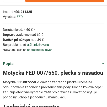
Import kód:
211325
Výrobca:
FED
Doručenie od: 4,60 € *
Doprava zadarmo
nad 69 €
Darček pri nákupe
nad 39 €
Bezproblémové
vrátenie tovaru
*Nevzťahuje sa na
nadrozmerný tovar
Popis
Motyčka FED 007/550, plečka s násadou
Motyčka FED 007/550
je kvalitná záhradná plečka určená na
odburiňovanie záhonov a prevzdušnenie pôdy. Plochá kovová čepeľ
zaručuje efektívne kyprenie, zatiaľ čo drevená rukoväť poskytuje
pohodlný úchop a jednoduchú manipuláciu.
Technické parametre