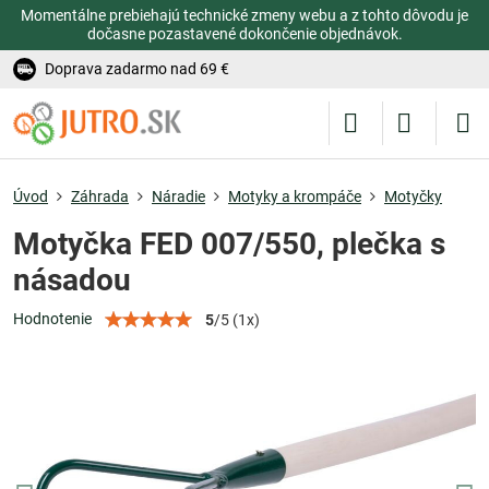
Momentálne prebiehajú technické zmeny webu a z tohto dôvodu je
dočasne pozastavené dokončenie objednávok.
Doprava zadarmo nad 69 €
Úvod
Záhrada
Náradie
Motyky a krompáče
Motyčky
Motyčka FED 007/550, plečka s
násadou
Hodnotenie
5
/
5
(
1
x)