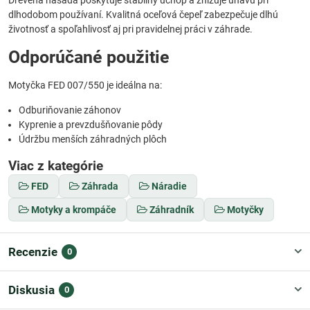
dlhodobom používaní. Kvalitná oceľová čepeľ zabezpečuje dlhú
životnosť a spoľahlivosť aj pri pravidelnej práci v záhrade.
Odporúčané použitie
Motyčka FED 007/550 je ideálna na:
Odburiňovanie záhonov
Kyprenie a prevzdušňovanie pôdy
Údržbu menších záhradných plôch
Viac z kategórie
FED
Záhrada
Náradie
Motyky a krompáče
Záhradník
Motyčky
Recenzie
0
Diskusia
0