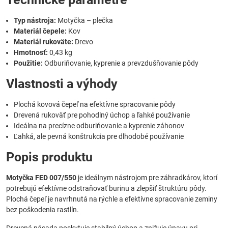
Typ nástroja:
Motyčka – plečka
Materiál čepele:
Kov
Materiál rukoväte:
Drevo
Hmotnosť:
0,43 kg
Použitie:
Odburiňovanie, kyprenie a prevzdušňovanie pôdy
Vlastnosti a výhody
Plochá kovová čepeľ na efektívne spracovanie pôdy
Drevená rukoväť pre pohodlný úchop a ľahké používanie
Ideálna na precízne odburiňovanie a kyprenie záhonov
Ľahká, ale pevná konštrukcia pre dlhodobé používanie
Popis produktu
Motyčka FED 007/550
je ideálnym nástrojom pre záhradkárov, ktorí
potrebujú efektívne odstraňovať burinu a zlepšiť štruktúru pôdy.
Plochá čepeľ je navrhnutá na rýchle a efektívne spracovanie zeminy
bez poškodenia rastlín.
Drevená násada poskytuje stabilný úchop a znižuje únavu pri