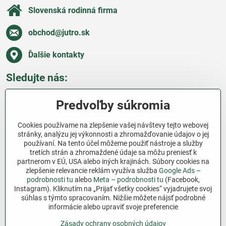
Slovenská rodinná firma
obchod​@jutro​.sk
Ďalšie kontakty
Sledujte nás:
Facebook
Pinterest
Instagram
Blog
Predvoľby súkromia
Všetko o nákupe
Cookies používame na zlepšenie vašej návštevy tejto webovej
stránky, analýzu jej výkonnosti a zhromažďovanie údajov o jej
používaní. Na tento účel môžeme použiť nástroje a služby
Ďakujeme za podporu
tretích strán a zhromaždené údaje sa môžu preniesť k
partnerom v EÚ, USA alebo iných krajinách. Súbory cookies na
Sme slovenský e-shop bez dotácií​. Fungujeme len
zlepšenie relevancie reklám využíva služba
Google Ads –
vďaka vám – ľuďom, ktorí veria v poctivú prácu a
podrobnosti tu
alebo
Meta – podrobnosti tu
(Facebook,
Instagram). Kliknutím na „Prijať všetky cookies“ vyjadrujete svoj
lásku k pôde​. Každý nákup na Jutro​.sk nám pomáha
súhlas s týmto spracovaním. Nižšie môžete nájsť podrobné
pokračovať v tom, čo má zmysel – pomáhať
informácie alebo upraviť svoje preferencie
záhradkárom zadarmo a srdcom​.
Zásady ochrany osobných údajov