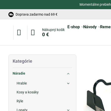
Momentálne prebieh
Doprava zadarmo nad 69 €
E-shop
Návody
Reme
Nákupný košík
0 €
Kategórie
Náradie
Hrable
Kosy a kosáky
Rýle
Lopaty