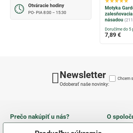
Otváracie hodiny
Motyka Garde
PO- PIA 8:00 – 15:30
zalesňovacia
násadou
(21
Doručíme do 5 
7,89 €
Newsletter
Chcem sa
Odoberať naše novinky:
Prečo nakúpiť u nás?
O spoloč
Takmer 100 % spokojných
Slove