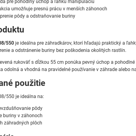
da pre pohodlný úchop a ľahkú manipuláciu
ukcia umožňuje presnú prácu v menších záhonoch
prenie pôdy a odstraňovanie buriny
oduktu
08/550
je ideálna pre záhradkárov, ktorí hľadajú praktický a ľa
enie a odstránenie buriny bez poškodenia okolitých rastlín.
vená rukoväť s dĺžkou 55 cm ponúka pevný úchop a pohodlné pou
čka odolná a vhodná na pravidelné používanie v záhrade alebo
né použitie
8/550 je ideálna na:
revzdušňovanie pôdy
e buriny v záhonoch
h záhradných plôch