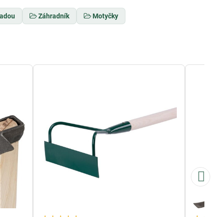
sadou
Záhradník
Motyčky