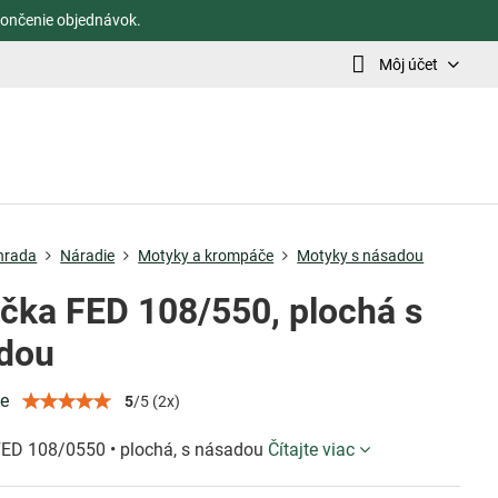
ončenie objednávok.
Môj účet
hrada
Náradie
Motyky a krompáče
Motyky s násadou
čka FED 108/550, plochá s
dou
ie
5
/
5
(
2
x)
ED 108/0550 • plochá, s násadou
Čítajte viac