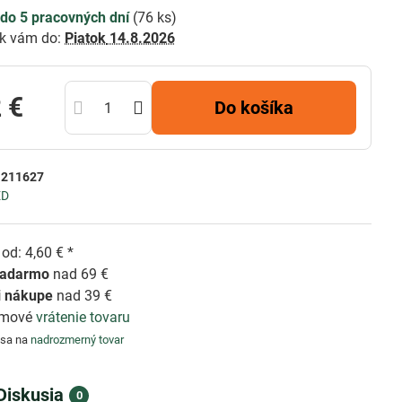
do 5 pracovných dní
(
76
ks)
k vám do:
Piatok
14.8.2026
 €
Do košíka
:
211627
ED
od: 4,60 € *
zadarmo
nad 69 €
i nákupe
nad 39 €
émové
vrátenie tovaru
 sa na
nadrozmerný tovar
Diskusia
0