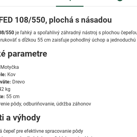
FED 108/550, plochá s násadou
08/550
je ľahký a spoľahlivý záhradný nástroj s plochou čepeľo
 rukoväť s dĺžkou 55 cm zaisťuje pohodlný úchop a jednoduchú
ké parametre
Motyčka
le:
Kov
väte:
Drevo
42 kg
te:
55 cm
enie pôdy, odburiňovanie, údržba záhonov
ti a výhody
 čepeľ pre efektívne spracovanie pôdy