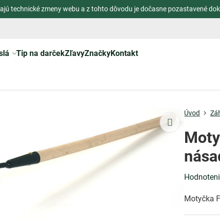
ajú technické zmeny webu a z tohto dôvodu je dočasne pozastavené dok
slá
Tip na darček
Zľavy
Značky
Kontakt
Úvod
Zá
Moty
nása
Hodnoten
Motyčka F