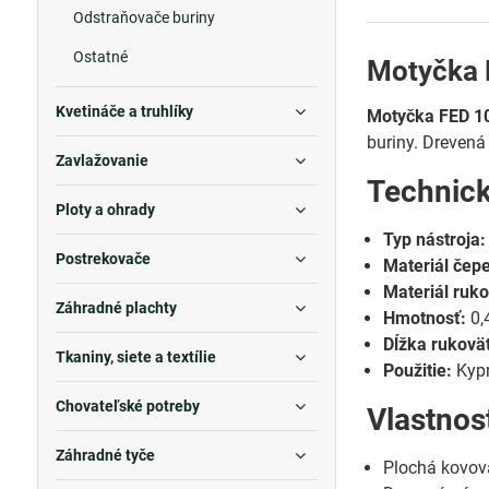
Odstraňovače buriny
Ostatné
Motyčka 
Kvetináče a truhlíky
Motyčka FED 1
buriny. Drevená
Zavlažovanie
Technic
Ploty a ohrady
Typ nástroja:
Postrekovače
Materiál čepe
Materiál ruko
Záhradné plachty
Hmotnosť:
0,
Dĺžka rukovä
Tkaniny, siete a textílie
Použitie:
Kypr
Chovateľské potreby
Vlastnos
Záhradné tyče
Plochá kovová