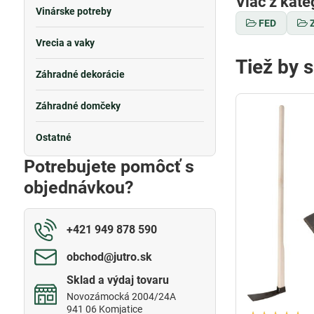
Viac z kate
Vinárske potreby
FED
Vrecia a vaky
Tiež by 
Záhradné dekorácie
Záhradné domčeky
Ostatné
Potrebujete pomôcť s
objednávkou?
+421 949 878 590
obchod​@jutro​.sk
Sklad a výdaj tovaru
Novozámocká 2004/24A
941 06 Komjatice