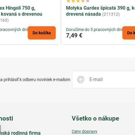
x Hingoli 750 g,
Motyka Gardex špicatá 390 g, 
 kovaná s drevenou
drevená násada
(211312)
1163)
pracovných dní
Doručíme do 5 pracovných dní
Do košíka
Do 
7,49 €
 prihlásiť k odberu noviniek e-mailom
nosti
Všetko o nákupe
Ceny dopravy
nská rodinná firma