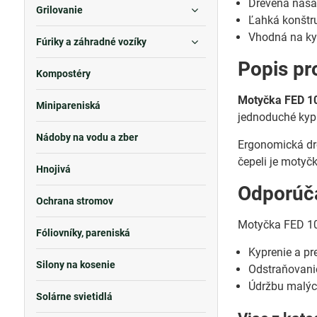
Drevená nása
Grilovanie
Ľahká konštr
Vhodná na ky
Fúriky a záhradné vozíky
Popis pr
Kompostéry
Motyčka FED 1
Minipareniská
jednoduché kypr
Nádoby na vodu a zber
Ergonomická dre
čepeli je moty
Hnojivá
Odporúča
Ochrana stromov
Motyčka FED 10
Fóliovníky, pareniská
Kyprenie a p
Silony na kosenie
Odstraňovani
Údržbu malýc
Solárne svietidlá