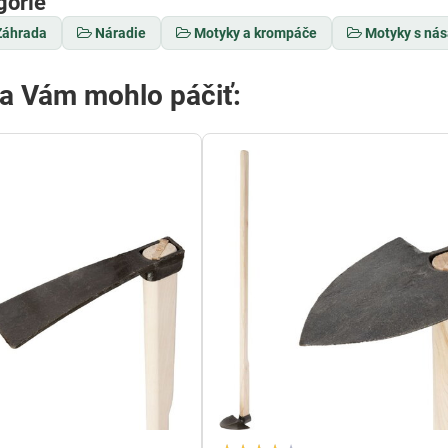
górie
Záhrada
Náradie
Motyky a krompáče
Motyky s ná
sa Vám mohlo páčiť: