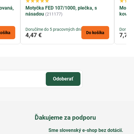
kovaná,
Motyčka FED 107/1000, plečka, s
Motyka
násadou
kovaná
(211177)
Doručíme do 5 pracovných dní
Doručím
košíka
Do košíka
4,47 €
7,78 
Odoberať
Ďakujeme za podporu
Sme slovenský e-shop bez dotácií​.