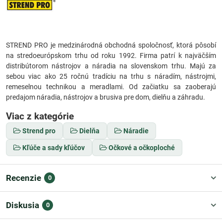
STREND PRO je medzinárodná obchodná spoločnosť, ktorá pôsobí
na stredoeurópskom trhu od roku 1992. Firma patrí k najväčším
distribútorom nástrojov a náradia na slovenskom trhu. Majú za
sebou viac ako 25 ročnú tradíciu na trhu s náradím, nástrojmi,
remeselnou technikou a meradlami. Od začiatku sa zaoberajú
predajom náradia, nástrojov a brusiva pre dom, dielňu a záhradu.
Viac z kategórie
Strend pro
Dielňa
Náradie
Kľúče a sady kľúčov
Očkové a očkoploché
Recenzie
0
Diskusia
0