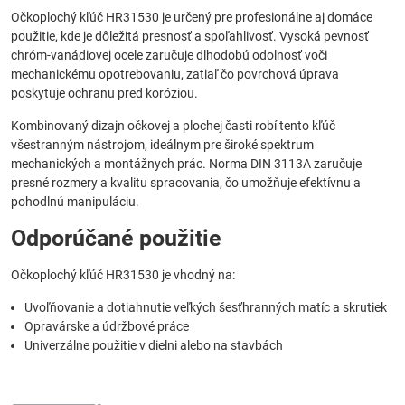
Očkoplochý kľúč HR31530 je určený pre profesionálne aj domáce
použitie, kde je dôležitá presnosť a spoľahlivosť. Vysoká pevnosť
chróm-vanádiovej ocele zaručuje dlhodobú odolnosť voči
mechanickému opotrebovaniu, zatiaľ čo povrchová úprava
poskytuje ochranu pred koróziou.
Kombinovaný dizajn očkovej a plochej časti robí tento kľúč
všestranným nástrojom, ideálnym pre široké spektrum
mechanických a montážnych prác. Norma DIN 3113A zaručuje
presné rozmery a kvalitu spracovania, čo umožňuje efektívnu a
pohodlnú manipuláciu.
Odporúčané použitie
Očkoplochý kľúč HR31530 je vhodný na:
Uvoľňovanie a dotiahnutie veľkých šesťhranných matíc a skrutiek
Opravárske a údržbové práce
Univerzálne použitie v dielni alebo na stavbách