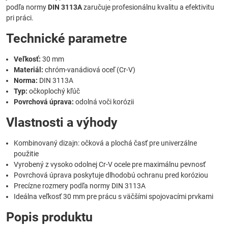
podľa normy
DIN 3113A
zaručuje profesionálnu kvalitu a efektivitu
pri práci.
Technické parametre
Veľkosť:
30 mm
Materiál:
chróm-vanádiová oceľ (Cr-V)
Norma:
DIN 3113A
Typ:
očkoplochý kľúč
Povrchová úprava:
odolná voči korózii
Vlastnosti a výhody
Kombinovaný dizajn: očková a plochá časť pre univerzálne
použitie
Vyrobený z vysoko odolnej Cr-V ocele pre maximálnu pevnosť
Povrchová úprava poskytuje dlhodobú ochranu pred koróziou
Precízne rozmery podľa normy DIN 3113A
Ideálna veľkosť 30 mm pre prácu s väčšími spojovacími prvkami
Popis produktu