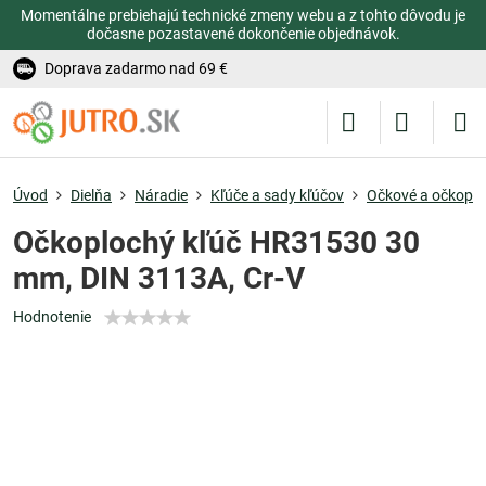
Momentálne prebiehajú technické zmeny webu a z tohto dôvodu je
dočasne pozastavené dokončenie objednávok.
Doprava zadarmo nad 69 €
Úvod
Dielňa
Náradie
Kľúče a sady kľúčov
Očkové a očkopl
Očkoplochý kľúč HR31530 30
mm, DIN 3113A, Cr-V
Hodnotenie