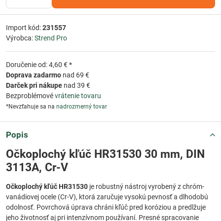
Import kód:
231557
Výrobca:
Strend Pro
Doručenie od: 4,60 € *
Doprava zadarmo
nad 69 €
Darček pri nákupe
nad 39 €
Bezproblémové
vrátenie tovaru
*Nevzťahuje sa na
nadrozmerný tovar
Popis
Očkoplochý kľúč HR31530 30 mm, DIN
3113A, Cr-V
Očkoplochý kľúč HR31530
je robustný nástroj vyrobený z chróm-
vanádiovej ocele (Cr-V), ktorá zaručuje vysokú pevnosť a dlhodobú
odolnosť. Povrchová úprava chráni kľúč pred koróziou a predlžuje
jeho životnosť aj pri intenzívnom používaní. Presné spracovanie