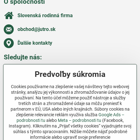
O spoločnosti
Slovenská rodinná firma
obchod​@jutro​.sk
Ďalšie kontakty
Sledujte nás:
Facebook
Pinterest
Instagram
Blog
Predvoľby súkromia
Všetko o nákupe
Cookies používame na zlepšenie vašej návštevy tejto webovej
stránky, analýzu jej výkonnosti a zhromažďovanie údajov o jej
používaní. Na tento účel môžeme použiť nástroje a služby
Ďakujeme za podporu
tretích strán a zhromaždené údaje sa môžu preniesť k
partnerom v EÚ, USA alebo iných krajinách. Súbory cookies na
Sme slovenský e-shop bez dotácií​. Fungujeme len
zlepšenie relevancie reklám využíva služba
Google Ads –
vďaka vám – ľuďom, ktorí veria v poctivú prácu a
podrobnosti tu
alebo
Meta – podrobnosti tu
(Facebook,
Instagram). Kliknutím na „Prijať všetky cookies“ vyjadrujete svoj
lásku k pôde​. Každý nákup na Jutro​.sk nám pomáha
súhlas s týmto spracovaním. Nižšie môžete nájsť podrobné
pokračovať v tom, čo má zmysel – pomáhať
informácie alebo upraviť svoje preferencie
záhradkárom zadarmo a srdcom​.