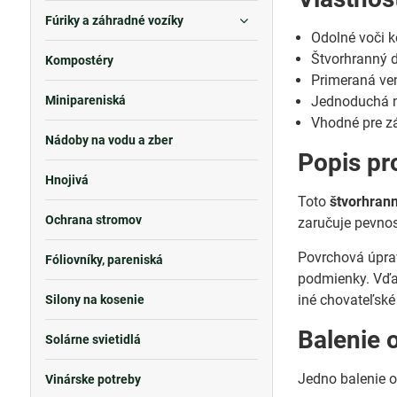
Fúriky a záhradné vozíky
Odolné voči 
Štvorhranný d
Kompostéry
Primeraná vent
Minipareniská
Jednoduchá m
Vhodné pre z
Nádoby na vodu a zber
Popis pr
Hnojivá
Toto
štvorhrann
Ochrana stromov
zaručuje pevnos
Povrchová úprav
Fóliovníky, pareniská
podmienky. Vďak
iné chovateľské 
Silony na kosenie
Balenie 
Solárne svietidlá
Jedno balenie o
Vinárske potreby