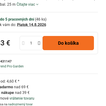
 bal. 25 m
Čítajte viac
do 5 pracovných dní
(
46
ks)
k vám do:
Piatok
14.8.2026
33 €
Do košíka
:
431147
rend Pro Garden
od: 4,60 € *
zadarmo
nad 69 €
i nákupe
nad 39 €
émové
vrátenie tovaru
 sa na
nadrozmerný tovar