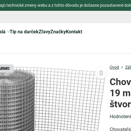
ajú technické zmeny webu a z tohto dôvodu je dočasne pozastavené dok
slá
Tip na darček
Zľavy
Značky
Kontakt
Úvod
Zá
ARMO
Chov
19 m
štvo
Hodnoten
Chovateľs