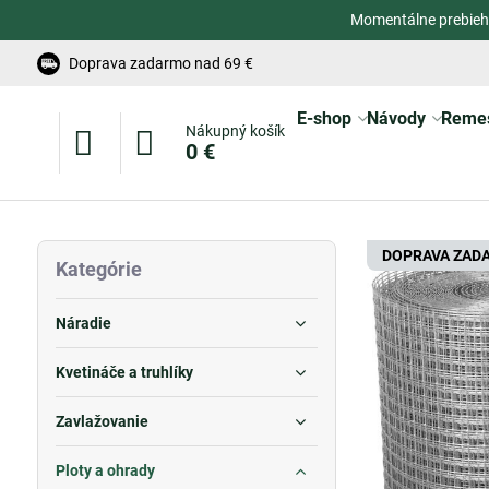
Momentálne prebieh
Doprava zadarmo nad 69 €
E-shop
Návody
Reme
Nákupný košík
0 €
DOPRAVA ZAD
Kategórie
Náradie
Kvetináče a truhlíky
Zavlažovanie
Ploty a ohrady