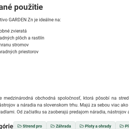
né použitie
tivo GARDEN Zn je ideálne na:
obné zvieratá
dných plôch a rastlín
hranu stromov
radných priestorov
medzinárodná obchodná spoločnosť, ktorá pôsobí na stredo
ástrojov a náradia na slovenskom trhu. Majú za sebou viac ako 
adlami. Od začiatku sa zaoberajú predajom náradia, nástrojov a
górie
Strend pro
Záhrada
Ploty a ohrady
Pl