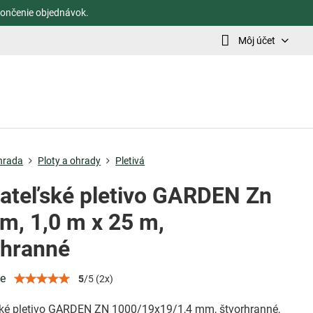
ončenie objednávok.
Môj účet
hrada
Ploty a ohrady
Pletivá
ateľské pletivo GARDEN Zn
m, 1,0 m x 25 m,
rhranné
ie
5
/
5
(
2
x)
ké pletivo GARDEN ZN 1000/19x19/1,4 mm, štvorhranné,