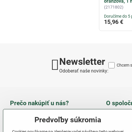
oranžová, 1 
(2171802)
Doručíme do 5 
15,96 €
Newsletter
Chcem sa
Odoberať naše novinky:
Prečo nakúpiť u nás?
O spoloč
Takmer 100 % spokojných
Slove
Predvoľby súkromia
zákazníkov
obcho
Cookies používame na zlepšenie vašej návštevy tejto webovej