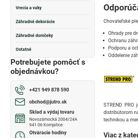
Odporúča
Vrecia a vaky
Chovateľské ple
Záhradné dekorácie
Ohrady pre dr
Záhradné domčeky
Ochranu záhra
Podporu a oc
Ostatné
Oddelenie záh
Potrebujete pomôcť s
objednávkou?
+421 949 878 590
obchod​@jutro​.sk
STREND PRO je 
Sklad a výdaj tovaru
distribútorom n
Novozámocká 2004/24A
technikou a mer
941 06 Komjatice
Otváracie hodiny
Viac z kate