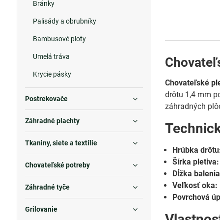
Bránky
Palisády a obrubníky
Bambusové ploty
Umelá tráva
Chovateľ
Krycie pásky
Chovateľské pl
drôtu 1,4 mm p
Postrekovače
záhradných plôc
Záhradné plachty
Technic
Tkaniny, siete a textílie
Hrúbka drôtu
Šírka pletiva:
Chovateľské potreby
Dĺžka balenia
Veľkosť oka:
Záhradné tyče
Povrchová úp
Grilovanie
Vlastnos