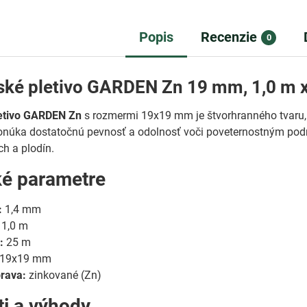
Popis
Recenzie
0
ské pletivo GARDEN Zn 19 mm, 1,0 m x
etivo GARDEN Zn
s rozmermi 19x19 mm je štvorhranného tvaru, 
onúka dostatočnú pevnosť a odolnosť voči poveternostným pod
h a plodín.
ké parametre
:
1,4 mm
1,0 m
:
25 m
19x19 mm
rava:
zinkované (Zn)
ti a výhody