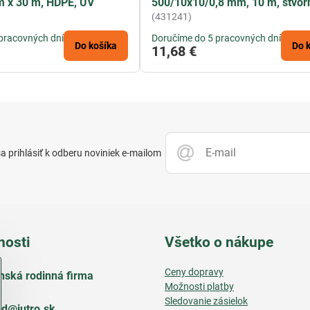
m x 30 m, HDPE, UV
500/10x10/0,8 mm, 10 m, štvor
(431241)
pracovných dní
Doručíme do 5 pracovných dní
Do košíka
Do 
11,68 €
 prihlásiť k odberu noviniek e-mailom
nosti
Všetko o nákupe
Ceny dopravy
nská rodinná firma
Možnosti platby
Sledovanie zásielok
d​@jutro​.sk