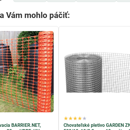
sa Vám mohlo páčiť:
vacia BARRIER.NET,
Chovateľské pletivo GARDEN Z