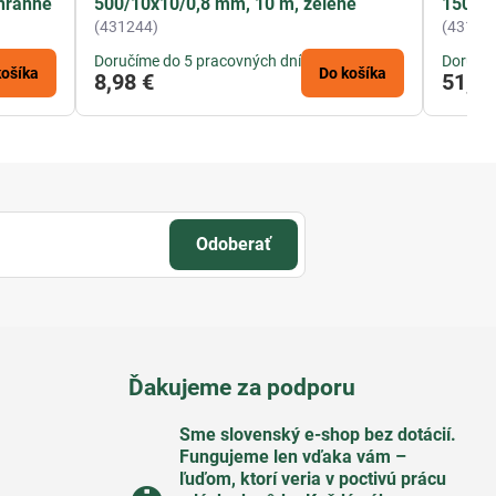
hranné
500/10x10/0,8 mm, 10 m, zelené
1500/
(431244)
(43111
Doručíme do 5 pracovných dní
Doručím
košíka
Do košíka
8,98 €
51,38
Odoberať
Ďakujeme za podporu
Sme slovenský e-shop bez dotácií​.
Fungujeme len vďaka vám –
ľuďom, ktorí veria v poctivú prácu