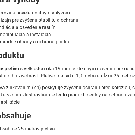
korózii a poveternostným vplyvom
izajn pre zvýšenú stabilitu a ochranu
ilácia a osvetlenie rastlín
anipulácia a inštalácia
áhradné ohrady a ochranu plodín
oduktu
é pletivo
s veľkosťou oka 19 mm je ideálnym riešením pre ochr
ť a dlhú životnosť. Pletivo má šírku 1,0 metra a dĺžku 25 metr
a zinkovaním (Zn) poskytuje zvýšenú ochranu pred koróziou, čím
a svojim vlastnostiam je tento produkt ideálny na ochranu záhr
aplikácie.
obsahuje
bsahuje 25 metrov pletiva.