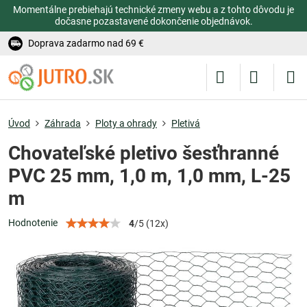
Momentálne prebiehajú technické zmeny webu a z tohto dôvodu je
dočasne pozastavené dokončenie objednávok.
Doprava zadarmo nad 69 €
Úvod
Záhrada
Ploty a ohrady
Pletivá
Chovateľské pletivo šesťhranné
PVC 25 mm, 1,0 m, 1,0 mm, L-25
m
Hodnotenie
4
/
5
(
12
x)