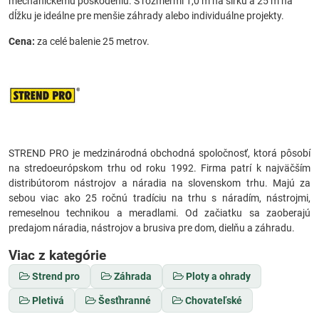
mechanickému poškodeniu. S rozmermi 1,0 m na šírku a 25 m na
dĺžku je ideálne pre menšie záhrady alebo individuálne projekty.
Cena:
za celé balenie 25 metrov.
STREND PRO je medzinárodná obchodná spoločnosť, ktorá pôsobí
na stredoeurópskom trhu od roku 1992. Firma patrí k najväčším
distribútorom nástrojov a náradia na slovenskom trhu. Majú za
sebou viac ako 25 ročnú tradíciu na trhu s náradím, nástrojmi,
remeselnou technikou a meradlami. Od začiatku sa zaoberajú
predajom náradia, nástrojov a brusiva pre dom, dielňu a záhradu.
Viac z kategórie
Strend pro
Záhrada
Ploty a ohrady
Pletivá
Šesťhranné
Chovateľské