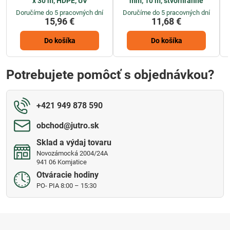
x 30 m, HDPE, UV
mm, 10 m, štvorhranné
Doručíme do 5 pracovných dní
Doručíme do 5 pracovných dní
15,96 €
11,68 €
Do košíka
Do košíka
Potrebujete pomôcť s objednávkou?
+421 949 878 590
obchod​@jutro​.sk
Sklad a výdaj tovaru
Novozámocká 2004/24A
941 06 Komjatice
Otváracie hodiny
PO- PIA 8:00 – 15:30