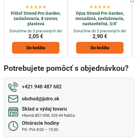
Pištoľ Strend Pro Garden,
Dýza Strend Pro Garden,
zavlažovacia, 8 vzorov,
mosadzná, zavlažovacia,
plastová
nastaviteľná, 3/4"
Doručíme do 5 pracovných dní
Doručíme do 5 pracovných dní
2,05 €
2,90 €
Do košíka
Do košíka
Potrebujete pomôcť s objednávkou?
+421 948 487 682
obchod​@jutro​.sk
Sklad a výdaj tovaru
Hlavná 807/458, 029 44 Rabča
Otváracie hodiny
PO- PIA 8:00 – 15:30