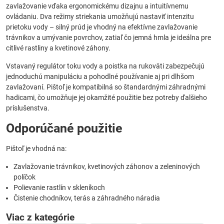
zavlažovanie vďaka ergonomickému dizajnu a intuitívnemu
ovládaniu. Dva režimy striekania umožňujú nastaviť intenzitu
prietoku vody – silný prúd je vhodný na efektívne zavlažovanie
trávnikov a umývanie povrchov, zatiaľ čo jemná hmla je ideálna pre
citlivé rastliny a kvetinové záhony.
Vstavaný regulátor toku vody a poistka na rukoväti zabezpečujú
jednoduchú manipuláciu a pohodlné používanie aj pri dlhšom
zavlažovaní. Pištoľ je kompatibilná so štandardnými záhradnými
hadicami, čo umožňuje jej okamžité použitie bez potreby ďalšieho
príslušenstva.
Odporúčané použitie
Pištoľ je vhodná na:
Zavlažovanie trávnikov, kvetinových záhonov a zeleninových
políčok
Polievanie rastlín v skleníkoch
Čistenie chodníkov, terás a záhradného náradia
Viac z kategórie