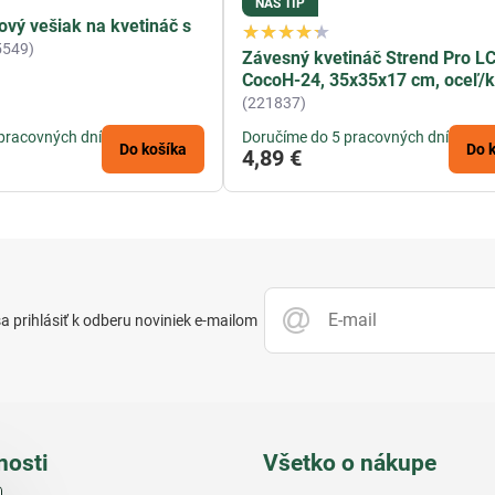
NÁŠ TIP
vý vešiak na kvetináč s
5549)
Závesný kvetináč Strend Pro LC
CocoH-24, 35x35x17 cm, oceľ/
(221837)
pracovných dní
Doručíme do 5 pracovných dní
Do košíka
Do 
4,89 €
 prihlásiť k odberu noviniek e-mailom
nosti
Všetko o nákupe