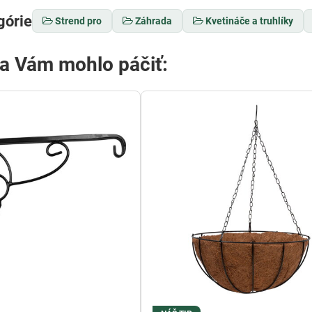
górie
Strend pro
Záhrada
Kvetináče a truhlíky
sa Vám mohlo páčiť: