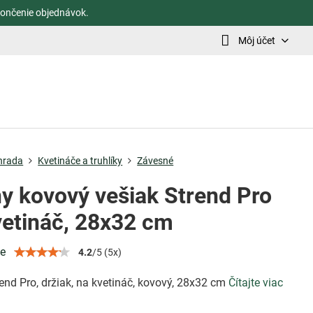
ončenie objednávok.
Môj účet
hrada
Kvetináče a truhlíky
Závesné
ny kovový vešiak Strend Pro
vetináč, 28x32 cm
ie
4.2
/
5
(
5
x)
end Pro, držiak, na kvetináč, kovový, 28x32 cm
Čítajte viac