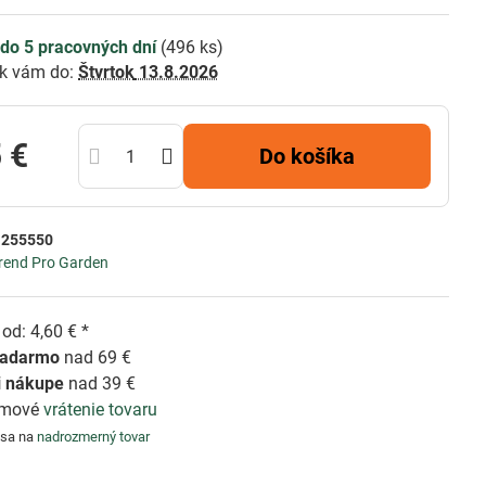
do 5 pracovných dní
(
496
ks)
k vám do:
Štvrtok
13.8.2026
 €
Do košíka
:
255550
rend Pro Garden
od: 4,60 € *
zadarmo
nad 69 €
i nákupe
nad 39 €
émové
vrátenie tovaru
 sa na
nadrozmerný tovar