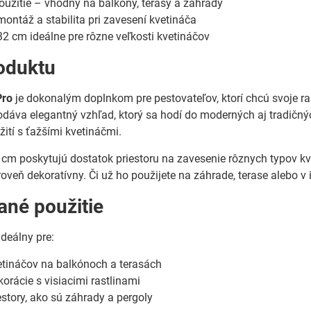
oužitie – vhodný na balkóny, terasy a záhrady
ntáž a stabilita pri zavesení kvetináča
 cm ideálne pre rôzne veľkosti kvetináčov
oduktu
Pro
je dokonalým doplnkom pre pestovateľov, ktorí chcú svoje r
odáva elegantný vzhľad, ktorý sa hodí do moderných aj tradičnýc
užití s ťažšími kvetináčmi.
m poskytujú dostatok priestoru na zavesenie rôznych typov kvet
oveň dekoratívny. Či už ho použijete na záhrade, terase alebo v i
né použitie
ideálny pre:
etináčov na balkónoch a terasách
korácie s visiacimi rastlinami
estory, ako sú záhrady a pergoly