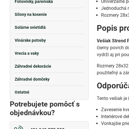
Univerzálne p
Fóliovníky, pareniská
Jednoduchá mo
Silony na kosenie
Rozmery 28x32
Popis pr
Solárne svietidlá
Vinárske potreby
Vešiak Strend 
čierny povrch d
Vrecia a vaky
vydrží aj pri po
Rozmery 28x32 c
Záhradné dekorácie
použiteľný a zár
Záhradné domčeky
Odporúča
Ostatné
Tento vešiak je 
Potrebujete pomôcť s
Zavesenie kv
objednávkou?
Interiérové de
Vonkajšie pri