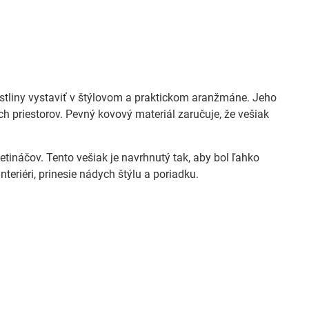
astliny vystaviť v štýlovom a praktickom aranžmáne. Jeho
h priestorov. Pevný kovový materiál zaručuje, že vešiak
ináčov. Tento vešiak je navrhnutý tak, aby bol ľahko
nteriéri, prinesie nádych štýlu a poriadku.