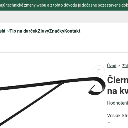
ajú technické zmeny webu a z tohto dôvodu je dočasne pozastavené dok
slá
Tip na darček
Zľavy
Značky
Kontakt
Úvod
Zá
Čier
na k
Hodnoten
Vešiak Str