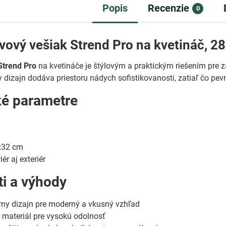
Popis
Recenzie
0
vový vešiak Strend Pro na kvetináč, 2
Strend Pro
na kvetináče je štýlovým a praktickým riešením pre z
 dizajn dodáva priestoru nádych sofistikovanosti, zatiaľ čo pevn
ké parametre
32 cm
iér aj exteriér
ti a výhody
rny dizajn pre moderný a vkusný vzhľad
 materiál pre vysokú odolnosť