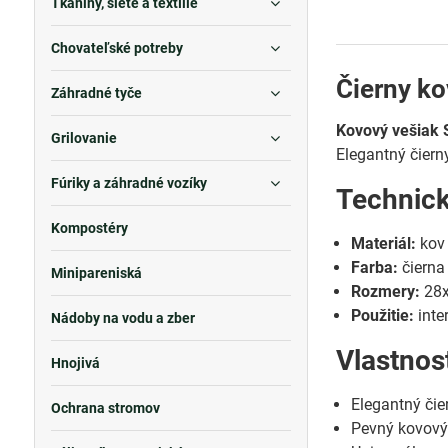
Tkaniny, siete a textílie
Chovateľské potreby
Čierny ko
Záhradné tyče
Kovový vešiak 
Grilovanie
Elegantný čierny
Fúriky a záhradné vozíky
Technic
Kompostéry
Materiál:
kov
Farba:
čierna
Minipareniská
Rozmery:
28x
Použitie:
inter
Nádoby na vodu a zber
Vlastnos
Hnojivá
Elegantný čie
Ochrana stromov
Pevný kovový