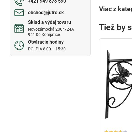
+421 949 878 590
Viac z kate
obchod​@jutro​.sk
Sklad a výdaj tovaru
Tiež by 
Novozámocká 2004/24A
941 06 Komjatice
Otváracie hodiny
PO- PIA 8:00 – 15:30