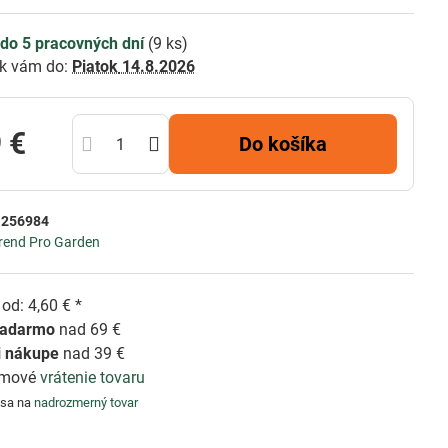
do 5 pracovných dní
(
9
ks)
k vám do:
Piatok
14.8.2026
 €
Do košíka
:
256984
rend Pro Garden
od: 4,60 € *
zadarmo
nad 69 €
i nákupe
nad 39 €
émové
vrátenie tovaru
 sa na
nadrozmerný tovar