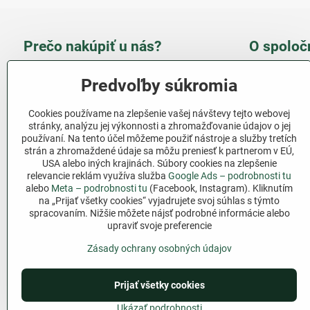
Prečo nakúpiť u nás?
O spoloč
Takmer 100 % spokojných
Slove
Predvoľby súkromia
zákazníkov
obcho
Cookies používame na zlepšenie vašej návštevy tejto webovej
Nízka cena produktov - ušetríte
stránky, analýzu jej výkonnosti a zhromažďovanie údajov o jej
používaní. Na tento účel môžeme použiť nástroje a služby tretích
Ďalši
strán a zhromaždené údaje sa môžu preniesť k partnerom v EÚ,
Rýchla komunikácia - mail
USA alebo iných krajinách. Súbory cookies na zlepšenie
relevancie reklám využíva služba
Google Ads – podrobnosti tu
Sledujte 
Pri nákupe nad 69 € doprava
alebo
Meta – podrobnosti tu
(Facebook, Instagram). Kliknutím
zadarmo
na „Prijať všetky cookies“ vyjadrujete svoj súhlas s týmto
Facebook
spracovaním. Nižšie môžete nájsť podrobné informácie alebo
Pri nákupe nad 39 € darček na
upraviť svoje preferencie
výber
Zásady ochrany osobných údajov
Prijať všetky cookies
©
2026
Cop
Ukázať podrobnosti