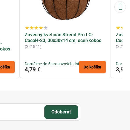
Závesný kvetináč Strend Pro LC-
Závesn
CocoH-23, 30x30x14 cm, oceľ/kokos
CocoH-
-
(221841)
(22183
kokos
Doručíme do 5 pracovných dní
Doručím
košíka
Do košíka
4,79 €
3,94 
Odoberať