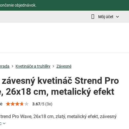
ončenie objednávok.
Môj účet
hrada
Kvetináče a truhlíky
Závesné
ý závesný kvetináč Strend Pro
, 26x18 cm, metalický efekt
ie
3.67
/
5
(
3
x)
trend Pro Wave, 26x18 cm, zlatý, metalický efekt, závesný
c