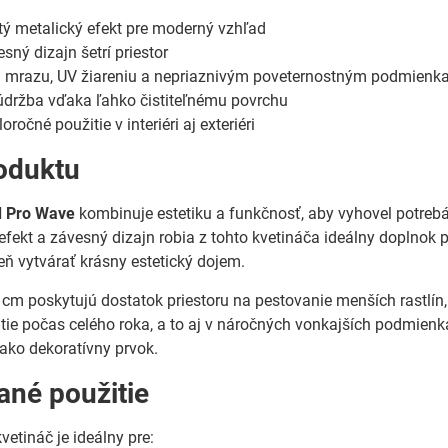
tý metalický efekt pre moderný vzhľad
sný dizajn šetrí priestor
i mrazu, UV žiareniu a nepriaznivým poveternostným podmien
držba vďaka ľahko čistiteľnému povrchu
ročné použitie v interiéri aj exteriéri
oduktu
d Pro Wave
kombinuje estetiku a funkčnosť, aby vyhovel potreb
efekt a závesný dizajn robia z tohto kvetináča ideálny doplnok p
veň vytvárať krásny estetický dojem.
m poskytujú dostatok priestoru na pestovanie menších rastlín, 
ie počas celého roka, a to aj v náročných vonkajších podmienk
i ako dekoratívny prvok.
né použitie
vetináč je ideálny pre: