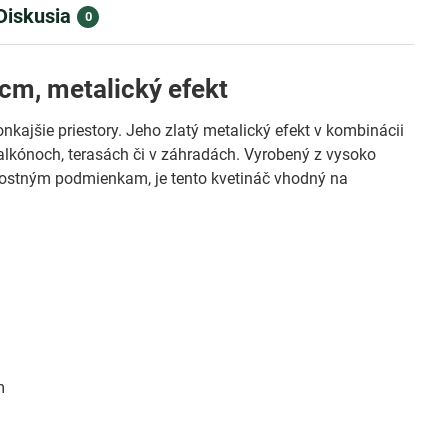
Diskusia
0
cm, metalický efekt
kajšie priestory. Jeho zlatý metalický efekt v kombinácii
alkónoch, terasách či v záhradách. Vyrobený z vysoko
rnostným podmienkam, je tento kvetináč vhodný na
m