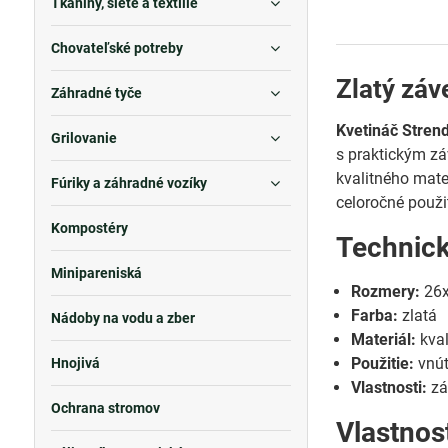
Tkaniny, siete a textílie
Chovateľské potreby
Zlatý záv
Záhradné tyče
Kvetináč Stren
Grilovanie
s praktickým zá
kvalitného mate
Fúriky a záhradné vozíky
celoročné použit
Kompostéry
Technic
Minipareniská
Rozmery:
26x
Farba:
zlatá
Nádoby na vodu a zber
Materiál:
kval
Použitie:
vnút
Hnojivá
Vlastnosti:
zá
Ochrana stromov
Vlastnos