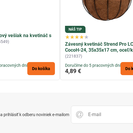
NÁŠ TIP
vý vešiak na kvetináč s
5549)
Závesný kvetináč Strend Pro LC
CocoH-24, 35x35x17 cm, oceľ/
(221837)
pracovných dní
Doručíme do 5 pracovných dní
Do košíka
Do 
4,89 €
 prihlásiť k odberu noviniek e-mailom