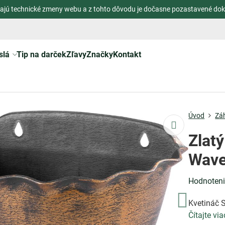
ajú technické zmeny webu a z tohto dôvodu je dočasne pozastavené dok
slá
Tip na darček
Zľavy
Značky
Kontakt
Úvod
Zá
Zlat
Wave
Hodnoten
Kvetináč S
Čítajte via