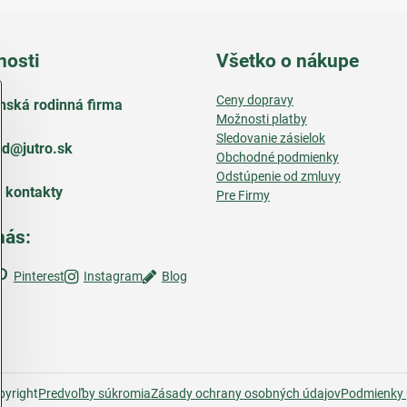
nosti
Všetko o nákupe
Ceny dopravy
nská rodinná firma
Možnosti platby
Sledovanie zásielok
d​@jutro​.sk
Obchodné podmienky
Odstúpenie od zmluvy
e kontakty
Pre Firmy
nás:
Pinterest
Instagram
Blog
yright
Predvoľby súkromia
Zásady ochrany osobných údajov
Podmienky 