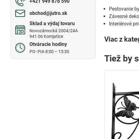
+421 949 878 590
Pestovanie by
obchod​@jutro​.sk
Závesné deko
Sklad a výdaj tovaru
Interiérové p
Novozámocká 2004/24A
941 06 Komjatice
Viac z kate
Otváracie hodiny
PO- PIA 8:00 – 15:30
Tiež by 