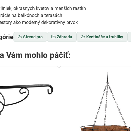
liniek, okrasných kvetov a menších rastlín
rácie na balkónoch a terasách
riestory ako moderný dekoratívny prvok
górie
Strend pro
Záhrada
Kvetináče a truhlíky
sa Vám mohlo páčiť: