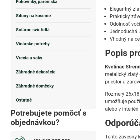
Fóliovníky, pareniská
Elegantný zla
Silony na kosenie
Praktický záve
Odolnosť voč
Solárne svietidlá
Jednoduchá ú
Vhodný na celo
Vinárske potreby
Popis pr
Vrecia a vaky
Kvetináč Stren
Záhradné dekorácie
metalický zlatý 
priestor a záro
Záhradné domčeky
Rozmery 26x18 c
Ostatné
umožňuje použit
alebo v interiér
Potrebujete pomôcť s
objednávkou?
Odporúča
Tento závesný k