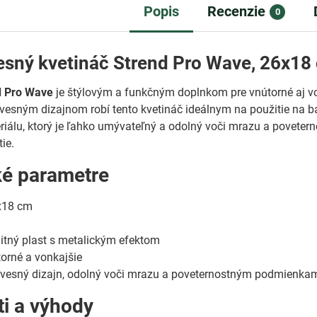
Popis
Recenzie
0
esný kvetináč Strend Pro Wave, 26x18 
d Pro Wave
je štýlovým a funkčným doplnkom pre vnútorné aj von
vesným dizajnom robí tento kvetináč ideálnym na použitie na b
riálu, ktorý je ľahko umývateľný a odolný voči mrazu a povete
ie.
ké parametre
18 cm
itný plast s metalickým efektom
orné a vonkajšie
vesný dizajn, odolný voči mrazu a poveternostným podmienka
ti a výhody