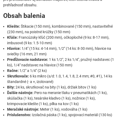
prehľadnosť obsahu.
Obsah balenia
Kliešte:
Štikacie (150 mm), kombinované (150 mm), nastaviteľné
(230 mm), na poistné krúžky (150 mm)
Kľúče:
Francúzsky kľúč (200 mm), očkoploché (9 ks: 8-17 mm),
imbusové (9 ks: 1.5-10 mm)
Hlavice:
1/4" (15 ks: 4-14 mm), 1/2" (14 ks: 8-30 mm), hlavice na
sviečky (16 mm, 21 mm)
Predĺžovacie nadstavce:
1 ks 1/2", 2 ks 1/4", pružný nadstavec (1
ks), 1/4" nadstavec na hlavice (150 mm)
Račne:
1/2" a 1/4" (2 ks)
Skrutkovače:
6 ks mikro (s/d: 1.0, 1.4, 1.8, 2.4 mm; #0, #1), 14 ks
štandardné (- a +, izolované)
Bity:
24 ks, skrutkovač na bity (1 ks), držiak bitov (1 ks)
Ďalšie nástroje:
Pero na meranie tlaku v pneumatikách (1 ks),
skúšačka (1 ks), tesárske kladivo (1 ks), nožnice (1 ks),
krimpovacie kliešte (1 ks), pílka na kov (1 ks)
Meračské nástroje:
Meter (1 ks), vodováha (1 ks)
Príslušenstvo:
Izolačná páska (1 ks), spojovací materiál (130 ks)