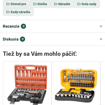
Strend pro
Dielňa
Náradie
Gola sady
Sady náradia
Recenzie
0
Diskusia
0
Tiež by sa Vám mohlo páčiť: