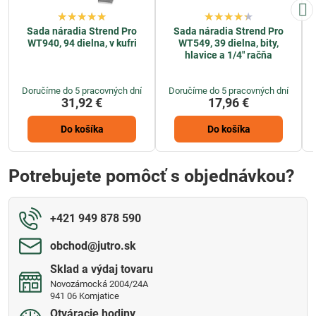
Sada náradia Strend Pro
Sada náradia Strend Pro
WT940, 94 dielna, v kufri
WT549, 39 dielna, bity,
hlavice a 1/4" račňa
Doručíme do 5 pracovných dní
Doručíme do 5 pracovných dní
31,92 €
17,96 €
Do košíka
Do košíka
Potrebujete pomôcť s objednávkou?
+421 949 878 590
obchod​@jutro​.sk
Sklad a výdaj tovaru
Novozámocká 2004/24A
941 06 Komjatice
Otváracie hodiny