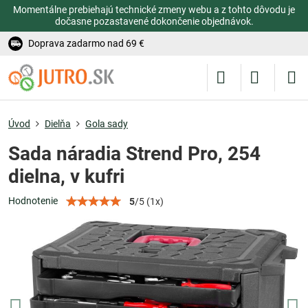
Momentálne prebiehajú technické zmeny webu a z tohto dôvodu je
dočasne pozastavené dokončenie objednávok.
Doprava zadarmo nad 69 €
Úvod
Dielňa
Gola sady
Sada náradia Strend Pro, 254
dielna, v kufri
Hodnotenie
5
/
5
(
1
x)