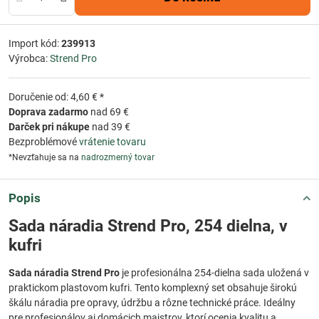
Import kód:
239913
Výrobca:
Strend Pro
Doručenie od: 4,60 € *
Doprava zadarmo
nad 69 €
Darček pri nákupe
nad 39 €
Bezproblémové
vrátenie tovaru
*Nevzťahuje sa na
nadrozmerný tovar
Popis
Sada náradia Strend Pro, 254 dielna, v
kufri
Sada náradia Strend Pro
je profesionálna 254-dielna sada uložená v
praktickom plastovom kufri. Tento komplexný set obsahuje širokú
škálu náradia pre opravy, údržbu a rôzne technické práce. Ideálny
pre profesionálov aj domácich majstrov, ktorí ocenia kvalitu a