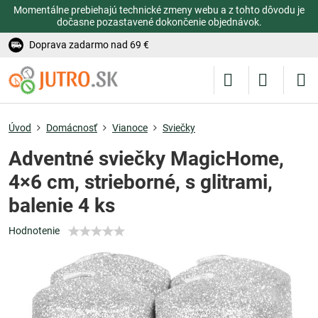
Momentálne prebiehajú technické zmeny webu a z tohto dôvodu je
dočasne pozastavené dokončenie objednávok.
Doprava zadarmo nad 69 €
Úvod
Domácnosť
Vianoce
Sviečky
Adventné sviečky MagicHome,
4×6 cm, strieborné, s glitrami,
balenie 4 ks
Hodnotenie