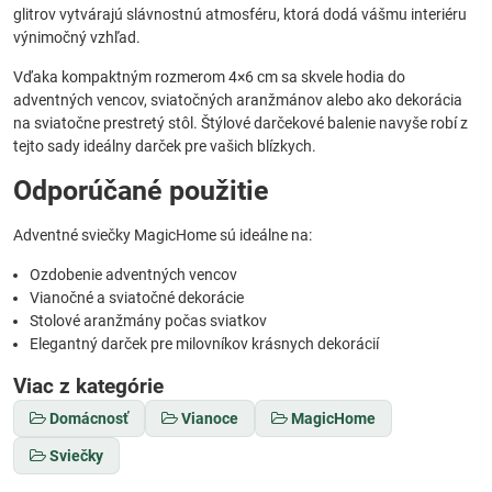
glitrov vytvárajú slávnostnú atmosféru, ktorá dodá vášmu interiéru
výnimočný vzhľad.
Vďaka kompaktným rozmerom 4×6 cm sa skvele hodia do
adventných vencov, sviatočných aranžmánov alebo ako dekorácia
na sviatočne prestretý stôl. Štýlové darčekové balenie navyše robí z
tejto sady ideálny darček pre vašich blízkych.
Odporúčané použitie
Adventné sviečky MagicHome sú ideálne na:
Ozdobenie adventných vencov
Vianočné a sviatočné dekorácie
Stolové aranžmány počas sviatkov
Elegantný darček pre milovníkov krásnych dekorácií
Viac z kategórie
Domácnosť
Vianoce
MagicHome
Sviečky