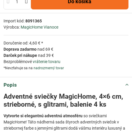
Do košíka
Import kód:
8091365
Výrobca:
MagicHome Vianoce
Doručenie od: 4,60 € *
Doprava zadarmo
nad 69 €
Darček pri nákupe
nad 39 €
Bezproblémové
vrátenie tovaru
*Nevzťahuje sa na
nadrozmerný tovar
Popis
Adventné sviečky MagicHome, 4×6 cm,
strieborné, s glitrami, balenie 4 ks
Vytvorte si elegantnú adventnú atmosféru
so sviečkami
MagicHome! Táto nádherná sada štyroch adventných sviečok v
striebornej farbe s jemnými glitrami dodá vášmu interiéru luxusný a