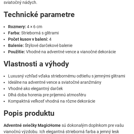
sviatočný nádych.
Technické parametre
Rozmery:
4 × 6 cm
Farba:
Strieborná s glitrami
Počet kusov v balení:
4
Balenie:
Štýlové darčekové balenie
Použitie:
Vhodné na adventné vence a vianočné dekorácie
Vlastnosti a výhody
Luxusný vzhľad vďaka striebornému odtieňu s jemnými glitrami
Ideálne na adventné vence a sviatočné aranžmány
Vhodné ako elegantný darček
Dlhá doba horenia pre príjemnú atmosféru
Kompaktná veľkosť vhodná na rôzne dekorácie
Popis produktu
Adventné sviečky MagicHome
sú dokonalým doplnkom pre vašu
vianočnú výzdobu. Ich elegantná strieborná farba a jemný lesk