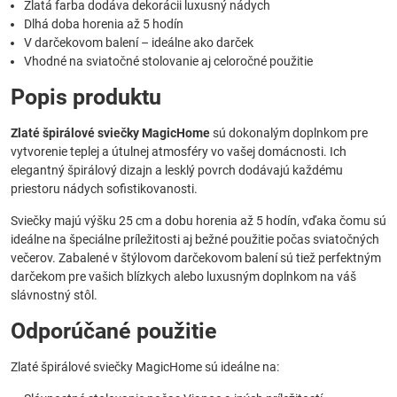
Zlatá farba dodáva dekorácii luxusný nádych
Dlhá doba horenia až 5 hodín
V darčekovom balení – ideálne ako darček
Vhodné na sviatočné stolovanie aj celoročné použitie
Popis produktu
Zlaté špirálové sviečky MagicHome
sú dokonalým doplnkom pre
vytvorenie teplej a útulnej atmosféry vo vašej domácnosti. Ich
elegantný špirálový dizajn a lesklý povrch dodávajú každému
priestoru nádych sofistikovanosti.
Sviečky majú výšku 25 cm a dobu horenia až 5 hodín, vďaka čomu sú
ideálne na špeciálne príležitosti aj bežné použitie počas sviatočných
večerov. Zabalené v štýlovom darčekovom balení sú tiež perfektným
darčekom pre vašich blízkych alebo luxusným doplnkom na váš
slávnostný stôl.
Odporúčané použitie
Zlaté špirálové sviečky MagicHome sú ideálne na: