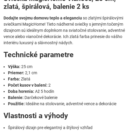
zlatá, špirálová, balenie 2 ks
Dodajte svojmu domovu teplo a eleganciu
so zlatými špirálovými
sviečkami MagicHome! Tieto nádherné sviečky s jemným točeným
dizajnom sú ideálnym doplnkom na sviatočné stolovanie, adventné
vence alebo vianočné dekorácie. Ich zlatá farba prinesie do vášho
interiéru luxusný a slávnostný nádych.
Technické parametre
Výška:
25 cm
Priemer:
2,1 cm
Farba:
Zlatá
Počet kusov v balení:
2
Doba horenia:
Až 5 hodín
Balenie:
Darčekové balenie
Použitie:
Ideálne na stolovanie, adventné vence a dekorácie
Vlastnosti a výhody
Špirálový dizajn pre elegantný a štýlový vzhľad