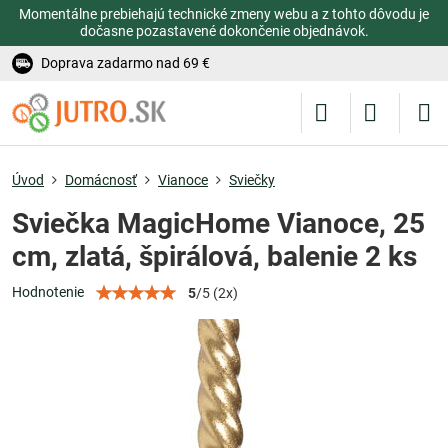
Momentálne prebiehajú technické zmeny webu a z tohto dôvodu je
dočasne pozastavené dokončenie objednávok.
Doprava zadarmo nad 69 €
Úvod
Domácnosť
Vianoce
Sviečky
Sviečka MagicHome Vianoce, 25
cm, zlatá, špirálová, balenie 2 ks
Hodnotenie
5
/
5
(
2
x)