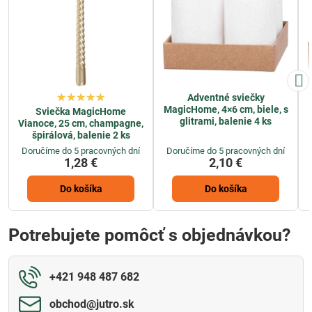
Adventné sviečky
MagicHome, 4×6 cm, biele, s
Sviečka MagicHome
glitrami, balenie 4 ks
Vianoce, 25 cm, champagne,
špirálová, balenie 2 ks
Doručíme do 5 pracovných dní
Doručíme do 5 pracovných dní
1,28 €
2,10 €
Do košíka
Do košíka
Potrebujete pomôcť s objednávkou?
+421 948 487 682
obchod​@jutro​.sk