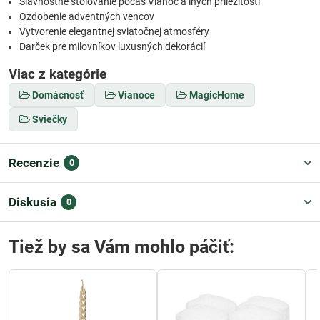
Slávnostné stolovanie počas Vianoc a iných príležitostí
Ozdobenie adventných vencov
Vytvorenie elegantnej sviatočnej atmosféry
Darček pre milovníkov luxusných dekorácií
Viac z kategórie
Domácnosť
Vianoce
MagicHome
Sviečky
Recenzie
0
Diskusia
0
Tiež by sa Vám mohlo páčiť: