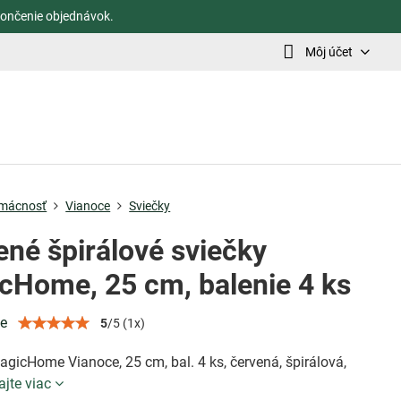
ončenie objednávok.
Môj účet
mácnosť
Vianoce
Sviečky
ené špirálové sviečky
cHome, 25 cm, balenie 4 ks
ie
5
/
5
(
1
x)
gicHome Vianoce, 25 cm, bal. 4 ks, červená, špirálová,
ajte viac