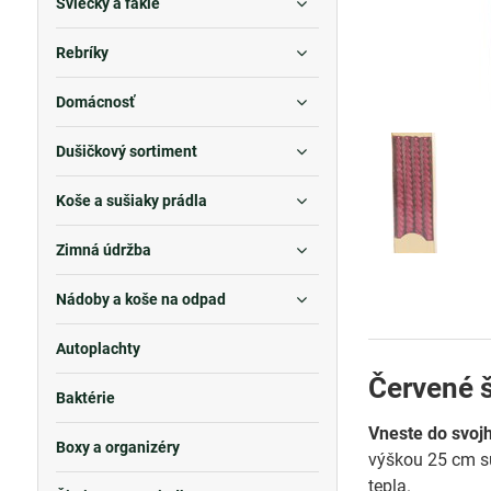
Sviečky a fakle
Rebríky
Domácnosť
Dušičkový sortiment
Koše a sušiaky prádla
Zimná údržba
Nádoby a koše na odpad
Autoplachty
Červené š
Baktérie
Vneste do svoj
Boxy a organizéry
výškou 25 cm sú
tepla.