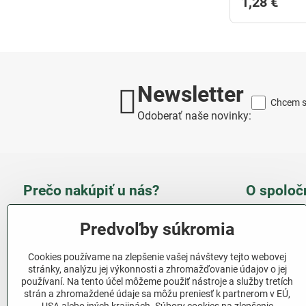
1,28 €
Newsletter
Chcem sa
Odoberať naše novinky:
Prečo nakúpiť u nás?
O spoloč
Takmer 100 % spokojných
Slove
Predvoľby súkromia
zákazníkov
obcho
Cookies používame na zlepšenie vašej návštevy tejto webovej
Nízka cena produktov - ušetríte
stránky, analýzu jej výkonnosti a zhromažďovanie údajov o jej
používaní. Na tento účel môžeme použiť nástroje a služby tretích
Ďalši
strán a zhromaždené údaje sa môžu preniesť k partnerom v EÚ,
Rýchla komunikácia - mail