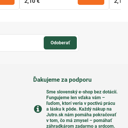
2,10 €
2,10 
Odoberať
Ďakujeme za podporu
Sme slovenský e-shop bez dotácií​.
Fungujeme len vďaka vám –
ľuďom, ktorí veria v poctivú prácu
a lásku k pôde​. Každý nákup na
Jutro​.sk nám pomáha pokračovať
v tom, čo má zmysel – pomáhať
záhradkárom zadarmo a srdcom​.