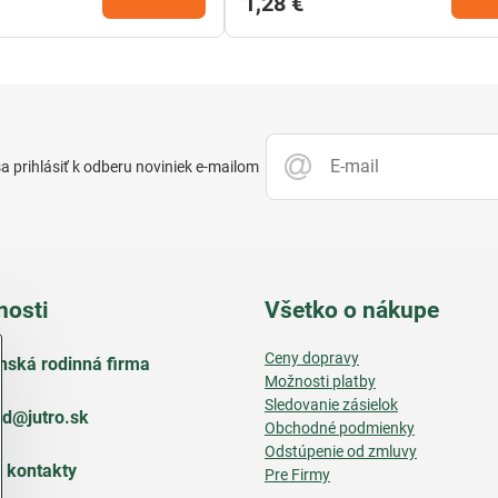
1,28 €
 prihlásiť k odberu noviniek e-mailom
nosti
Všetko o nákupe
Ceny dopravy
nská rodinná firma
Možnosti platby
Sledovanie zásielok
d​@jutro​.sk
Obchodné podmienky
Odstúpenie od zmluvy
e kontakty
Pre Firmy