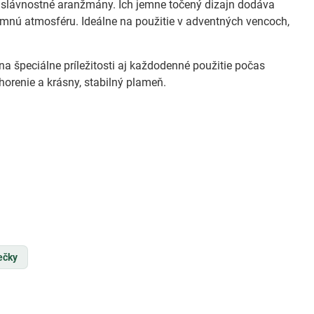
slávnostné aranžmány. Ich jemne točený dizajn dodáva
íjemnú atmosféru. Ideálne na použitie v adventných vencoch,
 špeciálne príležitosti aj každodenné použitie počas
orenie a krásny, stabilný plameň.
ečky