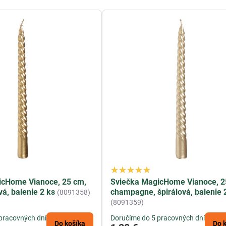
icHome Vianoce, 25 cm,
Sviečka MagicHome Vianoce, 2
ová, balenie 2 ks
champagne, špirálová, balenie 
(8091358)
(8091359)
pracovných dní
Doručíme do 5 pracovných dní
Do košíka
Do 