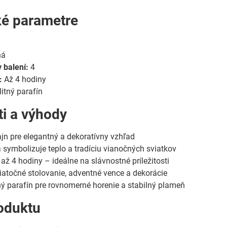
ké parametre
m
ná
 balení:
4
:
Až 4 hodiny
itný parafín
ti a výhody
ajn pre elegantný a dekoratívny vzhľad
 symbolizuje teplo a tradíciu vianočných sviatkov
až 4 hodiny – ideálne na slávnostné príležitosti
atočné stolovanie, adventné vence a dekorácie
ý parafín pre rovnomerné horenie a stabilný plameň
oduktu