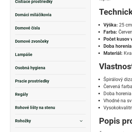
Čistiace prostriedky
Technic
Domáci miláčikovia
Výška:
25 c
Domové čísla
Farba:
Červe
Počet kusov v
Domové zvončeky
Doba horenia
Materiál:
Kval
Lampáše
Vlastnos
Osobná hygiena
Špirálový diz
Pracie prostriedky
Červená farba
Doba horenia 
Regály
Vhodné na svi
Vysokokvalitn
Rohové lišty na stenu
Popis pr
Rohožky