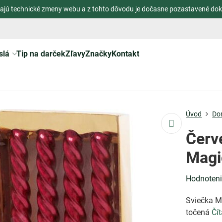
ajú technické zmeny webu a z tohto dôvodu je dočasne pozastavené dok
slá
Tip na darček
Zľavy
Značky
Kontakt
Úvod
Do
Červ
Magi
Hodnoten
Sviečka Ma
točená
Čít