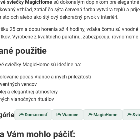
ové sviečky MagicHome
sú dokonalým doplnkom pre elegantné 
tikovaný vzhľad, zatiaľ čo sýta červená farba vytvára teplú a pr
 stoloch alebo ako štýlový dekoračný prvok v interiéri.
šku 25 cm a dobu horenia až 4 hodiny, vďaka čomu sú vhodné na
tkov. Vyrobené z kvalitného parafínu, zabezpečujú rovnomerné h
né použitie
vé sviečky MagicHome sú ideálne na:
olovanie počas Vianoc a iných príležitostí
ventných vencov
plej a elegantnej atmosféry
ných vianočných rituálov
górie
Domácnosť
Vianoce
MagicHome
Svi
sa Vám mohlo páčiť: