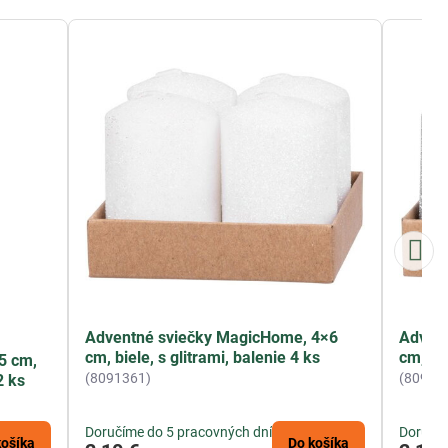
Adventné sviečky MagicHome, 4×6
Adven
cm, biele, s glitrami, balenie 4 ks
cm, str
5 cm,
(8091361)
(80913
2 ks
Doručíme do 5 pracovných dní
Doručím
košíka
Do košíka