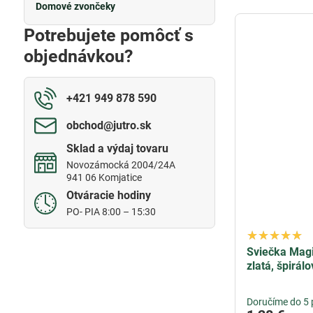
Domové zvončeky
Potrebujete pomôcť s
objednávkou?
+421 949 878 590
obchod​@jutro​.sk
Sklad a výdaj tovaru
Novozámocká 2004/24A
941 06 Komjatice
Otváracie hodiny
PO- PIA 8:00 – 15:30
Sviečka Mag
zlatá, špirál
Doručíme do 5 