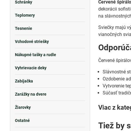
Červené špirál
Schránky
dekorácii sofis
Teplomery
na slávnostných
Sviečky majú vý
Tesnenie
vianočných svia
Vchodové striešky
Odporúča
Nákupné tašky a rudle
Červené špirálo
Vyhrievacie deky
Slávnostné st
Ozdobenie ad
Zabíjačka
Vytvorenie te
Súčasť tradič
Zarážky na dvere
Viac z kate
Žiarovky
Ostatné
Tiež by 