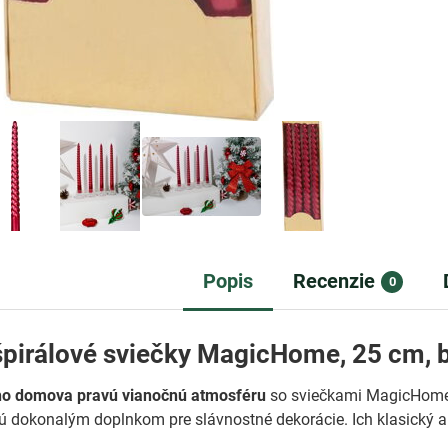
Popis
Recenzie
0
pirálové sviečky MagicHome, 25 cm, b
ho domova pravú vianočnú atmosféru
so sviečkami MagicHome! T
 dokonalým doplnkom pre slávnostné dekorácie. Ich klasický a