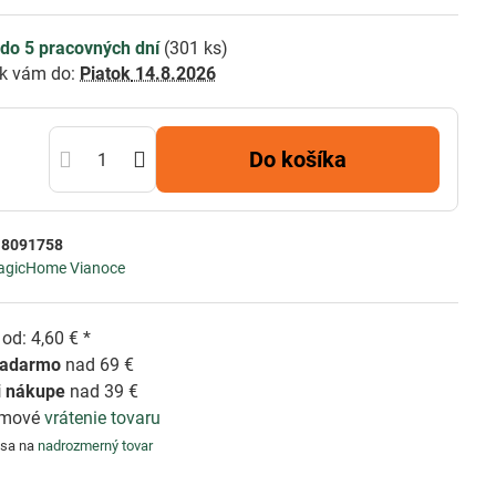
do 5 pracovných dní
(
301
ks)
k vám do:
Piatok
14.8.2026
Do košíka
:
8091758
agicHome Vianoce
od: 4,60 € *
zadarmo
nad 69 €
i nákupe
nad 39 €
émové
vrátenie tovaru
 sa na
nadrozmerný tovar