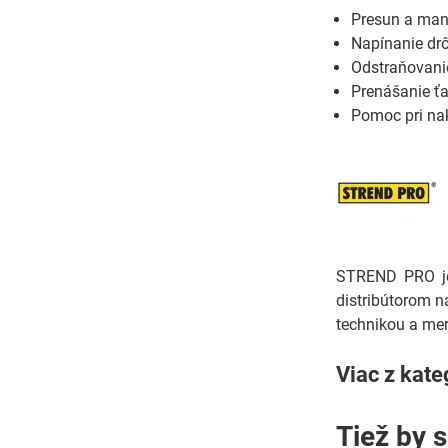
Presun a man
Napínanie dr
Odstraňovanie
Prenášanie ť
Pomoc pri nak
STREND PRO je 
distribútorom n
technikou a mer
Viac z kate
Tiež by 