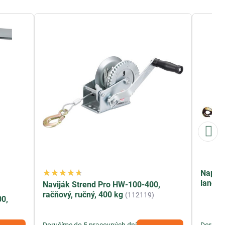
Napiná
lano 1
Naviják Strend Pro HW-100-400,
račňový, ručný, 400 kg
(112119)
0,