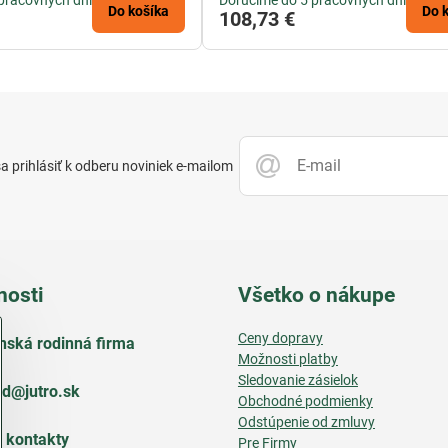
pracovných dní
Doručíme do 5 pracovných dní
Do košíka
Do 
108,73 €
 prihlásiť k odberu noviniek e-mailom
nosti
Všetko o nákupe
Ceny dopravy
nská rodinná firma
Možnosti platby
Sledovanie zásielok
d​@jutro​.sk
Obchodné podmienky
Odstúpenie od zmluvy
e kontakty
Pre Firmy