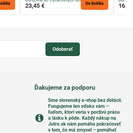
Doručíme do 5 pracovných dní
Doručím
košíka
Do košíka
23,45 €
16,63
Odoberať
Ďakujeme za podporu
Sme slovenský e-shop bez dotácií​.
Fungujeme len vďaka vám –
ľuďom, ktorí veria v poctivú prácu
a lásku k pôde​. Každý nákup na
Jutro​.sk nám pomáha pokračovať
v tom, čo má zmysel – pomáhať