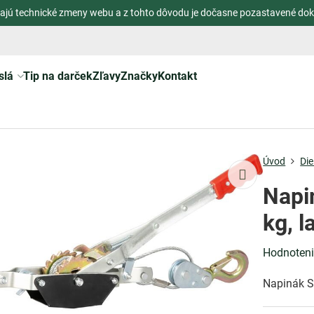
ajú technické zmeny webu a z tohto dôvodu je dočasne pozastavené dok
slá
Tip na darček
Zľavy
Značky
Kontakt
Úvod
Die
Napi
kg, 
Hodnoten
Napinák S