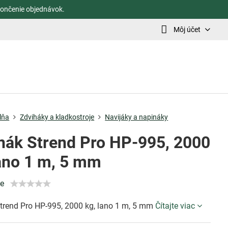
ončenie objednávok.
Môj účet
lňa
Zdviháky a kladkostroje
Navijáky a napináky
nák Strend Pro HP-995, 2000
lano 1 m, 5 mm
ie
trend Pro HP-995, 2000 kg, lano 1 m, 5 mm
Čítajte viac