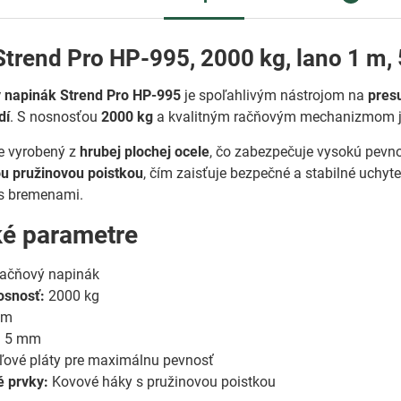
Strend Pro HP-995, 2000 kg, lano 1 m
 napinák Strend Pro HP-995
je spoľahlivým nástrojom na
presu
dí
. S nosnosťou
2000 kg
a kvalitným račňovým mechanizmom je 
e vyrobený z
hrubej plochej ocele
, čo zabezpečuje vysokú pevno
u pružinovou poistkou
, čím zaisťuje bezpečné a stabilné uchy
 s bremenami.
ké parametre
ačňový napinák
osnosť:
2000 kg
 m
:
5 mm
ové pláty pre maximálnu pevnosť
 prvky:
Kovové háky s pružinovou poistkou