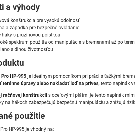
ti a výhody
vová konštrukcia pre vysokú odolnosť
ňa a západka pre bezpečné ovládanie
 háky s pružinovou poistkou
roké spektrum použitia od manipulácie s bremenami až po teré
 lano s dlhou životnosťou
oduktu
 Pro HP-995
je ideálnym pomocníkom pri práci s ťažkými breme
ť terénne úpravy alebo nakladať loď na príves
, tento napinák v
j račňovej konštrukcii
s oceľovými plátmi je tento napinák mim
tky na hákoch zabezpečujú bezpečnú manipuláciu a znižujú riz
né použitie
 Pro HP-995 je vhodný na: