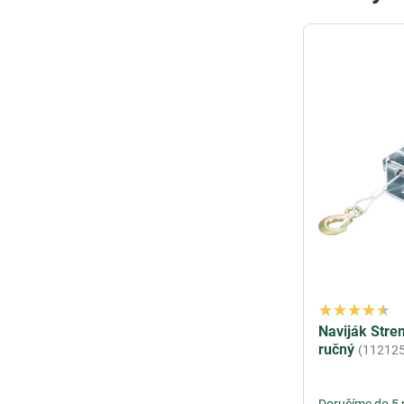
Naviják Stre
ručný
(112125