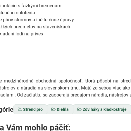
ipuláciu s ťažkými bremenami
ôteného oplotenia
 pňov stromov a iné terénne úpravy
ažkých predmetov na staveniskách
ladaní lodí na príves
medzinárodná obchodná spoločnosť, ktorá pôsobí na stredo
ástrojov a náradia na slovenskom trhu. Majú za sebou viac ako 
adlami. Od začiatku sa zaoberajú predajom náradia, nástrojov a
górie
Strend pro
Dielňa
Zdviháky a kladkostroje
sa Vám mohlo páčiť: