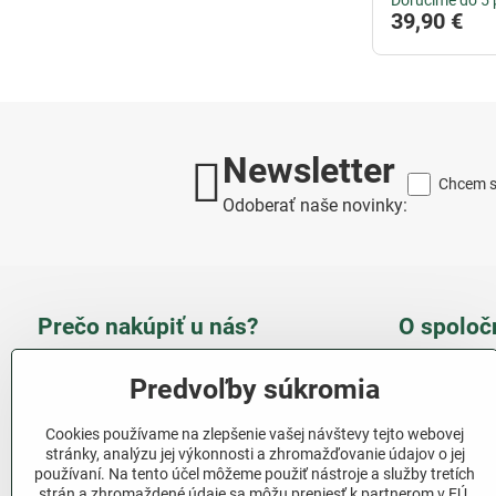
Doručíme do 5 
39,90 €
Newsletter
Chcem sa
Odoberať naše novinky:
Prečo nakúpiť u nás?
O spoloč
Takmer 100 % spokojných
Slove
Predvoľby súkromia
zákazníkov
obcho
Cookies používame na zlepšenie vašej návštevy tejto webovej
Nízka cena produktov - ušetríte
stránky, analýzu jej výkonnosti a zhromažďovanie údajov o jej
používaní. Na tento účel môžeme použiť nástroje a služby tretích
Ďalši
strán a zhromaždené údaje sa môžu preniesť k partnerom v EÚ,
Rýchla komunikácia - mail