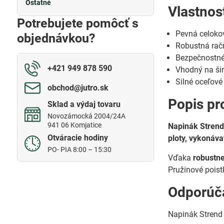
Ostatné
Vlastnos
Potrebujete pomôcť s
Pevná celoko
objednávkou?
Robustná rač
Bezpečnostné
+421 949 878 590
Vhodný na ši
Silné oceľové
obchod​@jutro​.sk
Popis pr
Sklad a výdaj tovaru
Novozámocká 2004/24A
941 06 Komjatice
Napinák Strend
Otváracie hodiny
ploty, vykonáva
PO- PIA 8:00 – 15:30
Vďaka
robustne
Pružinové pois
Odporúča
Napinák Strend