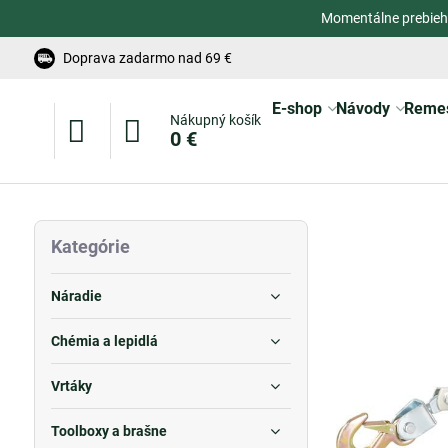
Momentálne prebieh
Doprava zadarmo nad 69 €
E-shop
Návody
Reme
Nákupný košík
0 €
Kategórie
Náradie
Chémia a lepidlá
Vrtáky
Toolboxy a brašne