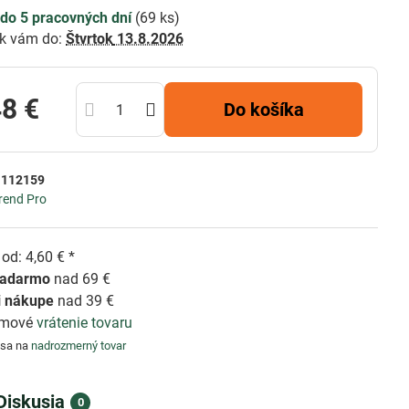
do 5 pracovných dní
(
69
ks)
k vám do:
Štvrtok
13.8.2026
48 €
Do košíka
:
112159
rend Pro
od: 4,60 € *
zadarmo
nad 69 €
i nákupe
nad 39 €
émové
vrátenie tovaru
 sa na
nadrozmerný tovar
Diskusia
0