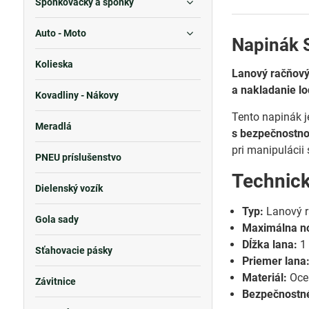
Sponkovačky a sponky
Auto - Moto
Napinák 
Kolieska
Lanový račňový
a nakladanie lo
Kovadliny - Nákovy
Tento napinák j
Meradlá
s bezpečnostno
pri manipulácii
PNEU príslušenstvo
Technic
Dielenský vozík
Typ:
Lanový r
Gola sady
Maximálna n
Dĺžka lana:
1
Sťahovacie pásky
Priemer lana
Materiál:
Oceľ
Závitnice
Bezpečnostné