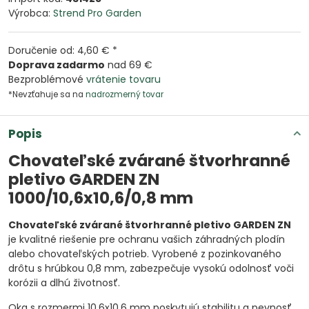
Výrobca:
Strend Pro Garden
Doručenie od: 4,60 € *
Doprava zadarmo
nad 69 €
Bezproblémové
vrátenie tovaru
*Nevzťahuje sa na
nadrozmerný tovar
Popis
Chovateľské zvárané štvorhranné
pletivo GARDEN ZN
1000/10,6x10,6/0,8 mm
Chovateľské zvárané štvorhranné pletivo GARDEN ZN
je kvalitné riešenie pre ochranu vašich záhradných plodín
alebo chovateľských potrieb. Vyrobené z pozinkovaného
drôtu s hrúbkou 0,8 mm, zabezpečuje vysokú odolnosť voči
korózii a dlhú životnosť.
Oka s rozmermi 10,6x10,6 mm poskytujú stabilitu a pevnosť,