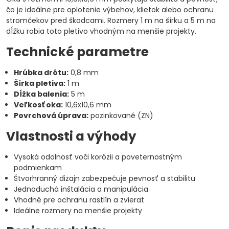
čo je ideálne pre oplotenie výbehov, klietok alebo ochranu
stromčekov pred škodcami. Rozmery 1 m na šírku a 5 m na
dĺžku robia toto pletivo vhodným na menšie projekty.
Technické parametre
Hrúbka drôtu:
0,8 mm
Šírka pletiva:
1 m
Dĺžka balenia:
5 m
Veľkosť oka:
10,6x10,6 mm
Povrchová úprava:
pozinkované (ZN)
Vlastnosti a výhody
Vysoká odolnosť voči korózii a poveternostným
podmienkam
Štvorhranný dizajn zabezpečuje pevnosť a stabilitu
Jednoduchá inštalácia a manipulácia
Vhodné pre ochranu rastlín a zvierat
Ideálne rozmery na menšie projekty