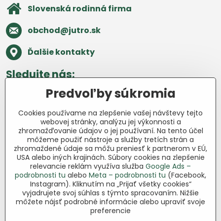
Slovenská rodinná firma
obchod​@jutro​.sk
Ďalšie kontakty
Sledujte nás:
Predvoľby súkromia
Facebook
Pinterest
Instagram
Blog
Cookies používame na zlepšenie vašej návštevy tejto
Všetko o nákupe
webovej stránky, analýzu jej výkonnosti a
zhromažďovanie údajov o jej používaní. Na tento účel
môžeme použiť nástroje a služby tretích strán a
Ďakujeme za podporu
zhromaždené údaje sa môžu preniesť k partnerom v EÚ,
USA alebo iných krajinách. Súbory cookies na zlepšenie
Sme slovenský e-shop bez dotácií​.
relevancie reklám využíva služba
Google Ads –
Fungujeme len vďaka vám – ľuďom, ktorí
podrobnosti tu
alebo
Meta – podrobnosti tu
(Facebook,
veria v poctivú prácu a lásku k pôde​. Každý
Instagram). Kliknutím na „Prijať všetky cookies“
vyjadrujete svoj súhlas s týmto spracovaním. Nižšie
nákup na Jutro​.sk nám pomáha pokračovať
môžete nájsť podrobné informácie alebo upraviť svoje
v tom, čo má zmysel – pomáhať
preferencie
záhradkárom zadarmo a srdcom​.