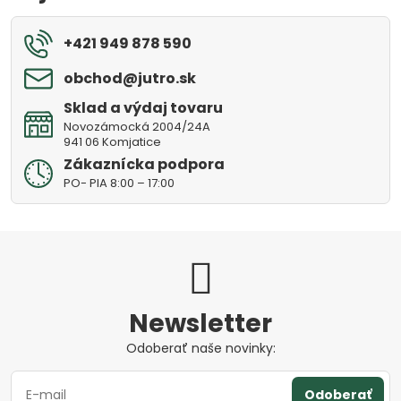
+421 949 878 590
obchod​@jutro​.sk
Sklad a výdaj tovaru
Novozámocká 2004/24A
941 06 Komjatice
Zákaznícka podpora
PO- PIA 8:00 – 17:00
Newsletter
Odoberať naše novinky:
Odoberať