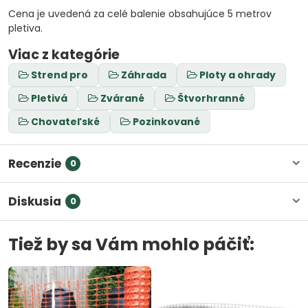
Cena je uvedená za celé balenie obsahujúce 5 metrov
pletiva.
Viac z kategórie
Strend pro
Záhrada
Ploty a ohrady
Pletivá
Zvárané
Štvorhranné
Chovateľské
Pozinkované
Recenzie
0
Diskusia
0
Tiež by sa Vám mohlo páčiť: