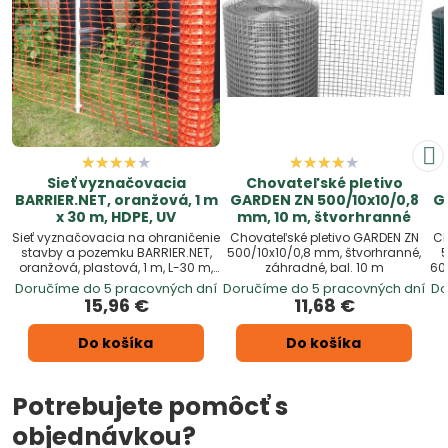
Sieť vyznačovacia
Chovateľské pletivo
BARRIER.NET, oranžová, 1 m
GARDEN ZN 500/10x10/0,8
G
x 30 m, HDPE, UV
mm, 10 m, štvorhranné
Sieť vyznačovacia na ohraničenie
Chovateľské pletivo GARDEN ZN
Ch
stavby a pozemku BARRIER.NET,
500/10x10/0,8 mm, štvorhranné,
5
oranžová, plastová, 1 m, L-30 m,
záhradné, bal. 10 m
60
UV, HDPE
Doručíme do 5 pracovných dní
Doručíme do 5 pracovných dní
Do
15,96 €
11,68 €
Do košíka
Do košíka
Potrebujete pomôcť s
objednávkou?