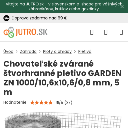
Vitajte na JUTRO.sk - v slovenskom e-shope pre vášnivých
✕
záhradkárov, kutilov alebo gazdinky.
Doprava zadarmo nad 69 €
Úvod
Záhrada
Ploty a ohrady
Pletivá
Chovateľské zvárané
štvorhranné pletivo GARDEN
ZN 1000/10,6x10,6/0,8 mm, 5
m
Hodnotenie
5
/
5
(
3
x)