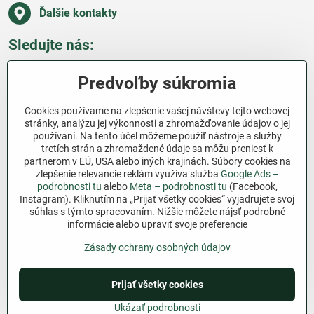
Ďalšie kontakty
Sledujte nás:
Facebook
Pinterest
Instagram
Blog
Predvoľby súkromia
Všetko o nákupe
Cookies používame na zlepšenie vašej návštevy tejto webovej
stránky, analýzu jej výkonnosti a zhromažďovanie údajov o jej
používaní. Na tento účel môžeme použiť nástroje a služby
Ďakujeme za podporu
tretích strán a zhromaždené údaje sa môžu preniesť k
partnerom v EÚ, USA alebo iných krajinách. Súbory cookies na
Sme slovenský e-shop bez dotácií​. Fungujeme len
zlepšenie relevancie reklám využíva služba
Google Ads –
vďaka vám – ľuďom, ktorí veria v poctivú prácu a
podrobnosti tu
alebo
Meta – podrobnosti tu
(Facebook,
Instagram). Kliknutím na „Prijať všetky cookies“ vyjadrujete svoj
lásku k pôde​. Každý nákup na Jutro​.sk nám pomáha
súhlas s týmto spracovaním. Nižšie môžete nájsť podrobné
pokračovať v tom, čo má zmysel – pomáhať
informácie alebo upraviť svoje preferencie
záhradkárom zadarmo a srdcom​.
Zásady ochrany osobných údajov
©
2026
Copyright
Prijať všetky cookies
Predvoľby súkromia
Zásady ochrany osobných údajov
Podmienky používania
Ukázať podrobnosti