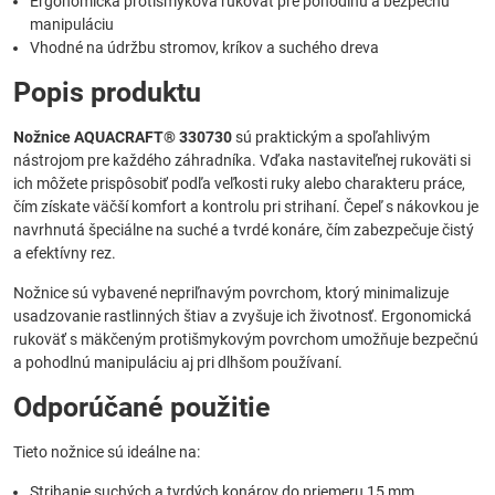
Ergonomická protišmyková rukoväť pre pohodlnú a bezpečnú
manipuláciu
Vhodné na údržbu stromov, kríkov a suchého dreva
Popis produktu
Nožnice AQUACRAFT® 330730
sú praktickým a spoľahlivým
nástrojom pre každého záhradníka. Vďaka nastaviteľnej rukoväti si
ich môžete prispôsobiť podľa veľkosti ruky alebo charakteru práce,
čím získate väčší komfort a kontrolu pri strihaní. Čepeľ s nákovkou je
navrhnutá špeciálne na suché a tvrdé konáre, čím zabezpečuje čistý
a efektívny rez.
Nožnice sú vybavené nepriľnavým povrchom, ktorý minimalizuje
usadzovanie rastlinných štiav a zvyšuje ich životnosť. Ergonomická
rukoväť s mäkčeným protišmykovým povrchom umožňuje bezpečnú
a pohodlnú manipuláciu aj pri dlhšom používaní.
Odporúčané použitie
Tieto nožnice sú ideálne na:
Strihanie suchých a tvrdých konárov do priemeru 15 mm