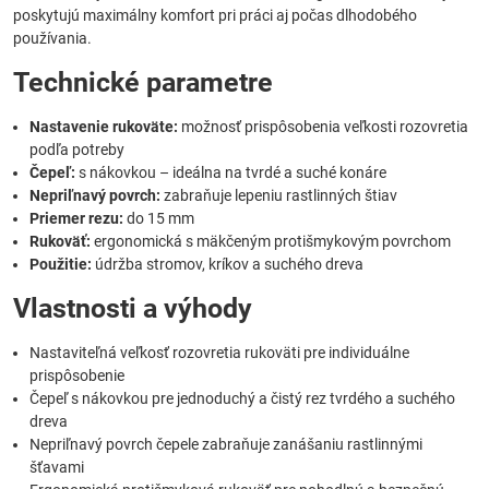
poskytujú maximálny komfort pri práci aj počas dlhodobého
používania.
Technické parametre
Nastavenie rukoväte:
možnosť prispôsobenia veľkosti rozovretia
podľa potreby
Čepeľ:
s nákovkou – ideálna na tvrdé a suché konáre
Nepriľnavý povrch:
zabraňuje lepeniu rastlinných štiav
Priemer rezu:
do 15 mm
Rukoväť:
ergonomická s mäkčeným protišmykovým povrchom
Použitie:
údržba stromov, kríkov a suchého dreva
Vlastnosti a výhody
Nastaviteľná veľkosť rozovretia rukoväti pre individuálne
prispôsobenie
Čepeľ s nákovkou pre jednoduchý a čistý rez tvrdého a suchého
dreva
Nepriľnavý povrch čepele zabraňuje zanášaniu rastlinnými
šťavami