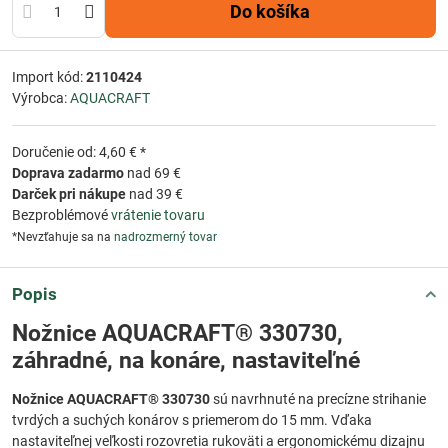
Do košíka
Import kód:
2110424
Výrobca:
AQUACRAFT
Doručenie od: 4,60 € *
Doprava zadarmo
nad 69 €
Darček pri nákupe
nad 39 €
Bezproblémové
vrátenie tovaru
*Nevzťahuje sa na
nadrozmerný tovar
Popis
Nožnice AQUACRAFT® 330730,
záhradné, na konáre, nastaviteľné
Nožnice AQUACRAFT® 330730
sú navrhnuté na precízne strihanie
tvrdých a suchých konárov s priemerom do 15 mm. Vďaka
nastaviteľnej veľkosti rozovretia rukoväti a ergonomickému dizajnu