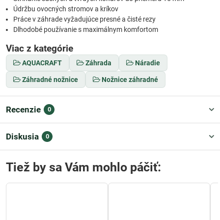
Údržbu ovocných stromov a kríkov
Práce v záhrade vyžadujúce presné a čisté rezy
Dlhodobé používanie s maximálnym komfortom
Viac z kategórie
AQUACRAFT
Záhrada
Náradie
Záhradné nožnice
Nožnice záhradné
Recenzie
0
Diskusia
0
Tiež by sa Vám mohlo páčiť: