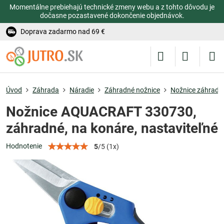
Momentálne prebiehajú technické zmeny webu a z tohto dôvodu je
dočasne pozastavené dokončenie objednávok.
Doprava zadarmo nad 69 €
Úvod
Záhrada
Náradie
Záhradné nožnice
Nožnice záhradn
Nožnice AQUACRAFT 330730,
záhradné, na konáre, nastaviteľné
Hodnotenie
5
/
5
(
1
x)