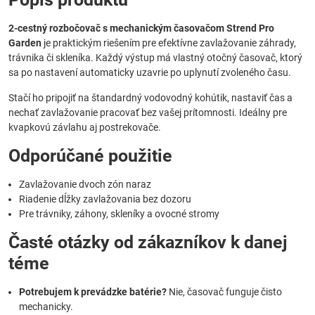
2-cestný rozbočovač s mechanickým časovačom Strend Pro
Garden
je praktickým riešením pre efektívne zavlažovanie záhrady,
trávnika či skleníka. Každý výstup má vlastný otočný časovač, ktorý
sa po nastavení automaticky uzavrie po uplynutí zvoleného času.
Stačí ho pripojiť na štandardný vodovodný kohútik, nastaviť čas a
nechať zavlažovanie pracovať bez vašej prítomnosti. Ideálny pre
kvapkovú závlahu aj postrekovače.
Odporúčané použitie
Zavlažovanie dvoch zón naraz
Riadenie dĺžky zavlažovania bez dozoru
Pre trávniky, záhony, skleníky a ovocné stromy
Časté otázky od zákazníkov k danej
téme
Potrebujem k prevádzke batérie?
Nie, časovač funguje čisto
mechanicky.