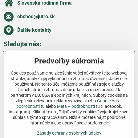
Slovenská rodinná firma
obchod​@jutro​.sk
Ďalšie kontakty
Sledujte nás:
Facebook
Pinterest
Instagram
Blog
Predvoľby súkromia
Všetko o nákupe
Cookies používame na zlepšenie vašej návštevy tejto webovej
stránky, analýzu jej výkonnosti a zhromažďovanie údajov o jej
používaní. Na tento účel môžeme použiť nástroje a služby
Ďakujeme za podporu
tretích strán a zhromaždené údaje sa môžu preniesť k
partnerom v EÚ, USA alebo iných krajinách. Súbory cookies na
Sme slovenský e-shop bez dotácií​. Fungujeme len
zlepšenie relevancie reklám využíva služba
Google Ads –
vďaka vám – ľuďom, ktorí veria v poctivú prácu a
podrobnosti tu
alebo
Meta – podrobnosti tu
(Facebook,
Instagram). Kliknutím na „Prijať všetky cookies“ vyjadrujete svoj
lásku k pôde​. Každý nákup na Jutro​.sk nám pomáha
súhlas s týmto spracovaním. Nižšie môžete nájsť podrobné
pokračovať v tom, čo má zmysel – pomáhať
informácie alebo upraviť svoje preferencie
záhradkárom zadarmo a srdcom​.
Zásady ochrany osobných údajov