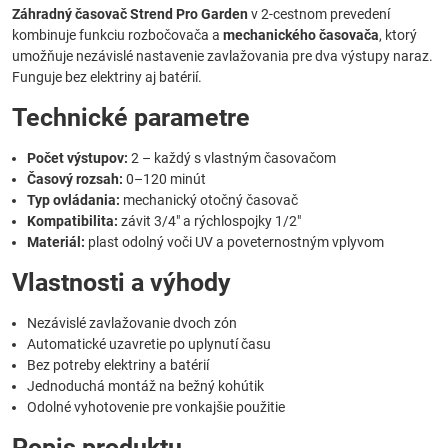
Záhradný časovač Strend Pro Garden
v 2-cestnom prevedení
kombinuje funkciu rozbočovača a
mechanického časovača
, ktorý
umožňuje nezávislé nastavenie zavlažovania pre dva výstupy naraz.
Funguje bez elektriny aj batérií.
Technické parametre
Počet výstupov:
2 – každý s vlastným časovačom
Časový rozsah:
0–120 minút
Typ ovládania:
mechanický otočný časovač
Kompatibilita:
závit 3/4" a rýchlospojky 1/2"
Materiál:
plast odolný voči UV a poveternostným vplyvom
Vlastnosti a výhody
Nezávislé zavlažovanie dvoch zón
Automatické uzavretie po uplynutí času
Bez potreby elektriny a batérií
Jednoduchá montáž na bežný kohútik
Odolné vyhotovenie pre vonkajšie použitie
Popis produktu