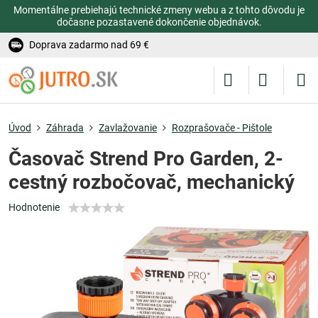
Momentálne prebiehajú technické zmeny webu a z tohto dôvodu je
dočasne pozastavené dokončenie objednávok.
Doprava zadarmo nad 69 €
Úvod
Záhrada
Zavlažovanie
Rozprašovače - Pištole
Časovač Strend Pro Garden, 2-
cestný rozbočovač, mechanický
Hodnotenie