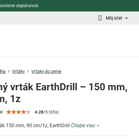
ončenie objednávok.
Môj účet
lňa
Vrtáky
Vrtáky do zeme
ý vrták EarthDrill – 150 mm,
m, 1z
ie
4.28
/
5
(
65
x)
ák 150 mm, 90 cm/1z, EarthDrill
Čítajte viac