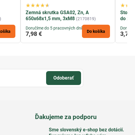
Zemná skrutka GSA02, Zn, A
Stojan
650x68x1,5 mm, 3xM8
do ze
)
(2170819)
Doručíme do 5 pracovných dní
Doručím
košíka
Do košíka
7,98 €
3,70 
Odoberať
Ďakujeme za podporu
Sme slovenský e-shop bez dotácií​.