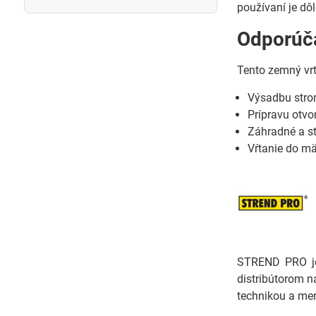
používaní je dô
Odporúča
Tento zemný vrt
Výsadbu stro
Prípravu otvo
Záhradné a s
Vŕtanie do m
STREND PRO je 
distribútorom n
technikou a mer