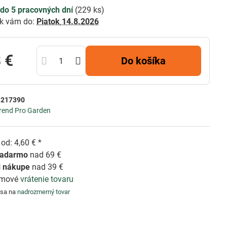
do 5 pracovných dní
(
229
ks)
k vám do:
Piatok
14.8.2026
 €
Do košíka
:
217390
rend Pro Garden
od: 4,60 € *
zadarmo
nad 69 €
i nákupe
nad 39 €
émové
vrátenie tovaru
 sa na
nadrozmerný tovar