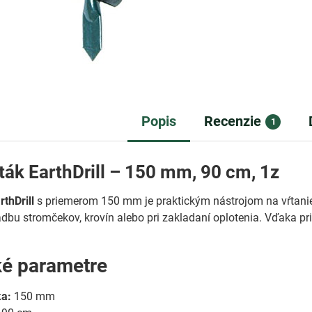
Popis
Recenzie
1
ák EarthDrill – 150 mm, 90 cm, 1z
thDrill
s priemerom 150 mm je praktickým nástrojom na vŕtanie o
adbu stromčekov, krovín alebo pri zakladaní oplotenia. Vďaka p
ké parametre
ka:
150 mm