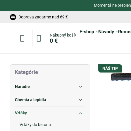
Momentálne prebieh
Doprava zadarmo nad 69 €
E-shop
Návody
Reme
Nákupný košík
0 €
NÁŠ TIP
Kategórie
Náradie
Chémia a lepidlá
Vrtáky
Vrtáky do betónu