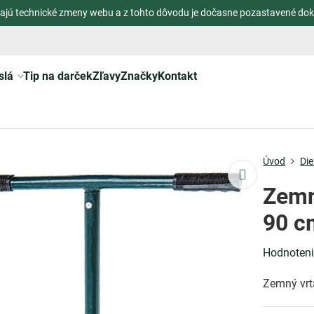
ajú technické zmeny webu a z tohto dôvodu je dočasne pozastavené dok
slá
Tip na darček
Zľavy
Značky
Kontakt
Úvod
Die
Zemn
90 c
Hodnoten
Zemný vrt