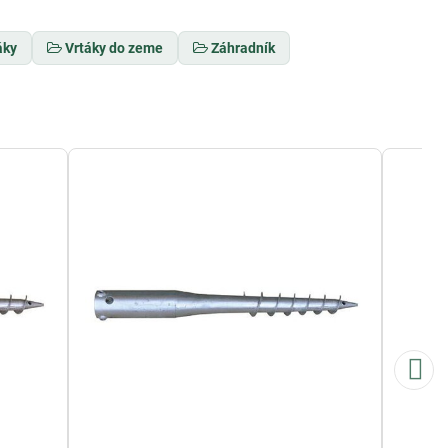
áky
Vrtáky do zeme
Záhradník