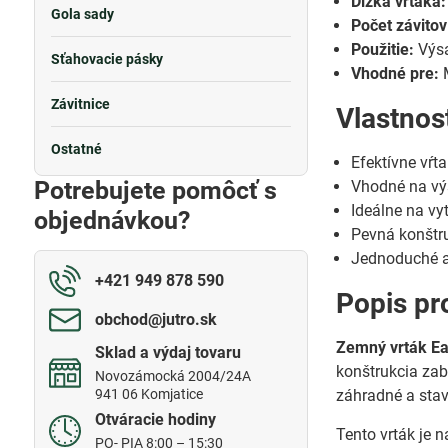
Dĺžka vrtáka:
Gola sady
Počet závitov
Použitie:
Výsa
Sťahovacie pásky
Vhodné pre:
Závitnice
Vlastnos
Ostatné
Efektívne vŕt
Potrebujete pomôcť s
Vhodné na vý
Ideálne na vy
objednávkou?
Pevná konštru
Jednoduché a
+421 949 878 590
Popis pr
obchod​@jutro​.sk
Zemný vrták Ear
Sklad a výdaj tovaru
konštrukcia zab
Novozámocká 2004/24A
941 06 Komjatice
záhradné a stav
Otváracie hodiny
Tento vrták je 
PO- PIA 8:00 – 15:30