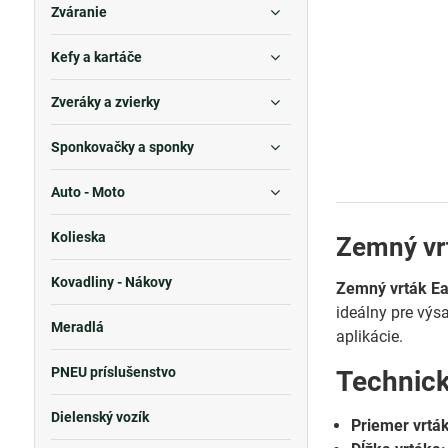
Zváranie
Kefy a kartáče
Zveráky a zvierky
Sponkovačky a sponky
Auto - Moto
Kolieska
Zemný vrt
Kovadliny - Nákovy
Zemný vrták Ear
ideálny pre výs
Meradlá
aplikácie.
PNEU príslušenstvo
Technic
Dielenský vozík
Priemer vrtá