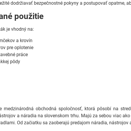
ležité dodržiavať bezpečnostné pokyny a postupovať opatrne, a
né použitie
ák je vhodný na:
mčekov a krovín
rov pre oplotenie
tavebné práce
äkkej pôdy
medzinárodná obchodná spoločnosť, ktorá pôsobí na stredo
ástrojov a náradia na slovenskom trhu. Majú za sebou viac ako 
adlami. Od začiatku sa zaoberajú predajom náradia, nástrojov a