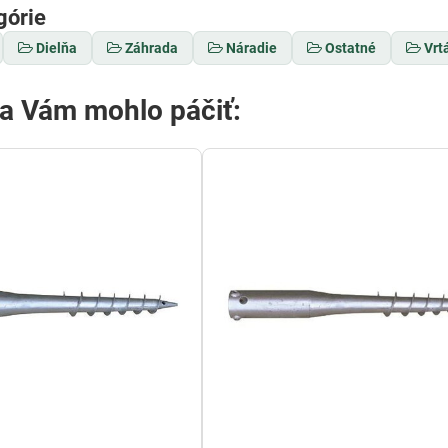
górie
Dielňa
Záhrada
Náradie
Ostatné
Vrt
sa Vám mohlo páčiť: