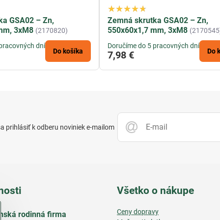
ka GSA02 – Zn,
Zemná skrutka GSA02 – Zn,
mm, 3xM8
550x60x1,7 mm, 3xM8
(2170820)
(2170545
pracovných dní
Doručíme do 5 pracovných dní
Do košíka
Do 
7,98 €
 prihlásiť k odberu noviniek e-mailom
nosti
Všetko o nákupe
Ceny dopravy
nská rodinná firma