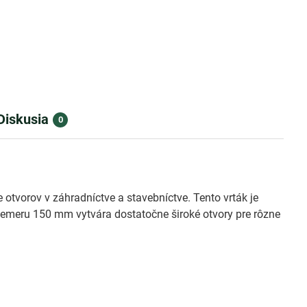
Diskusia
0
tvorov v záhradníctve a stavebníctve. Tento vrták je
riemeru 150 mm vytvára dostatočne široké otvory pre rôzne