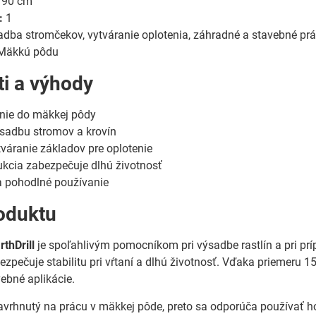
90 cm
:
1
dba stromčekov, vytváranie oplotenia, záhradné a stavebné pr
Mäkkú pôdu
ti a výhody
anie do mäkkej pôdy
sadbu stromov a krovín
tváranie základov pre oplotenie
kcia zabezpečuje dlhú životnosť
 pohodlné používanie
oduktu
thDrill
je spoľahlivým pomocníkom pri výsadbe rastlín a pri prí
ezpečuje stabilitu pri vŕtaní a dlhú životnosť. Vďaka priemeru 
ebné aplikácie.
navrhnutý na prácu v mäkkej pôde, preto sa odporúča používať ho 