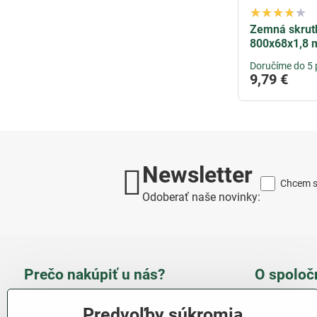
Zemná skrut
800x68x1,8 
Doručíme do 5 
9,79 €
Newsletter
Chcem sa
Odoberať naše novinky:
Prečo nakúpiť u nás?
O spoloč
Takmer 100 % spokojných
Slove
Predvoľby súkromia