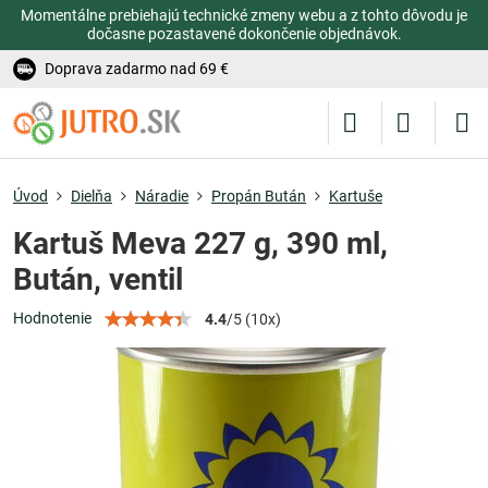
Momentálne prebiehajú technické zmeny webu a z tohto dôvodu je
dočasne pozastavené dokončenie objednávok.
Doprava zadarmo nad 69 €
Úvod
Dielňa
Náradie
Propán Bután
Kartuše
Kartuš Meva 227 g, 390 ml,
Bután, ventil
Hodnotenie
4.4
/
5
(
10
x)