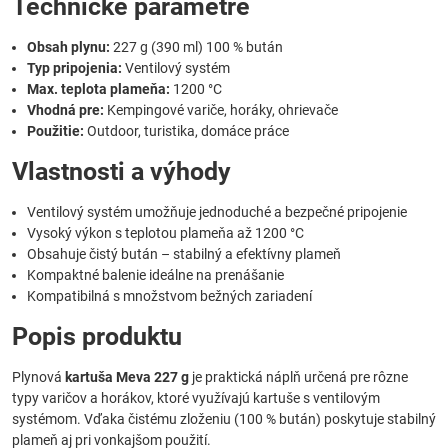
Technické parametre
Obsah plynu:
227 g (390 ml) 100 % bután
Typ pripojenia:
Ventilový systém
Max. teplota plameňa:
1200 °C
Vhodná pre:
Kempingové variče, horáky, ohrievače
Použitie:
Outdoor, turistika, domáce práce
Vlastnosti a výhody
Ventilový systém umožňuje jednoduché a bezpečné pripojenie
Vysoký výkon s teplotou plameňa až 1200 °C
Obsahuje čistý bután – stabilný a efektívny plameň
Kompaktné balenie ideálne na prenášanie
Kompatibilná s množstvom bežných zariadení
Popis produktu
Plynová
kartuša Meva 227 g
je praktická náplň určená pre rôzne
typy varičov a horákov, ktoré využívajú kartuše s ventilovým
systémom. Vďaka čistému zloženiu (100 % bután) poskytuje stabilný
plameň aj pri vonkajšom použití.