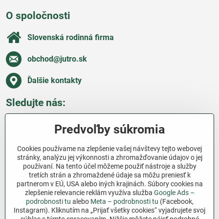
O spoločnosti
Slovenská rodinná firma
obchod​@jutro​.sk
Ďalšie kontakty
Sledujte nás:
Facebook
Pinterest
Instagram
Blog
Predvoľby súkromia
Všetko o nákupe
Cookies používame na zlepšenie vašej návštevy tejto webovej
stránky, analýzu jej výkonnosti a zhromažďovanie údajov o jej
používaní. Na tento účel môžeme použiť nástroje a služby
Ďakujeme za podporu
tretích strán a zhromaždené údaje sa môžu preniesť k
partnerom v EÚ, USA alebo iných krajinách. Súbory cookies na
Sme slovenský e-shop bez dotácií​. Fungujeme len
zlepšenie relevancie reklám využíva služba
Google Ads –
vďaka vám – ľuďom, ktorí veria v poctivú prácu a
podrobnosti tu
alebo
Meta – podrobnosti tu
(Facebook,
Instagram). Kliknutím na „Prijať všetky cookies“ vyjadrujete svoj
lásku k pôde​. Každý nákup na Jutro​.sk nám pomáha