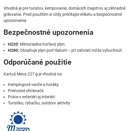
Vhodná je pre turistov, kempovanie, domácich majstrov aj záhradné
grilovanie. Pred použitím si vždy prečítajte etiketu a bezpečnostné
upozornenia.
Bezpečnostné upozornenia
H220:
Mimoriadne horľavý plyn.
H280:
Obsahuje plyn pod tlakom – pri zahriatí môže vybuchnúť.
Odporúčané použitie
Kartuš Meva 227 g je vhodná na:
Kempingové variče a horáky
Prenosné ohrievače
Práce v exteriéri aj interiéri
Turistiku, rybačku, outdoor aktivity