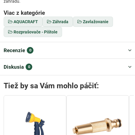
záhradu.
Viac z kategórie
AQUACRAFT
Záhrada
Zavlažovanie
Rozprašovače - Pištole
Recenzie
0
Diskusia
0
Tiež by sa Vám mohlo páčiť: