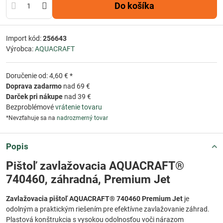
Do košíka
Import kód:
256643
Výrobca:
AQUACRAFT
Doručenie od: 4,60 € *
Doprava zadarmo
nad 69 €
Darček pri nákupe
nad 39 €
Bezproblémové
vrátenie tovaru
*Nevzťahuje sa na
nadrozmerný tovar
Popis
Pištoľ zavlažovacia AQUACRAFT®
740460, záhradná, Premium Jet
Zavlažovacia pištoľ AQUACRAFT® 740460 Premium Jet
je
odolným a praktickým riešením pre efektívne zavlažovanie záhrad.
Plastová konštrukcia s vysokou odolnosťou voči nárazom