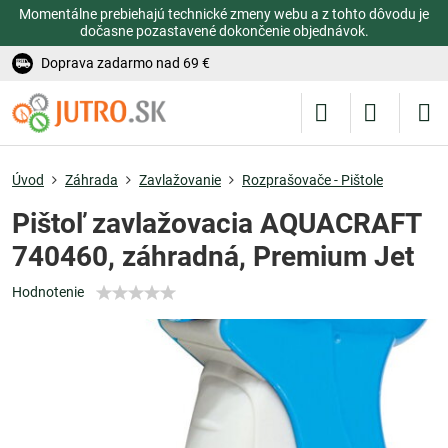
Momentálne prebiehajú technické zmeny webu a z tohto dôvodu je
dočasne pozastavené dokončenie objednávok.
Doprava zadarmo nad 69 €
Úvod
Záhrada
Zavlažovanie
Rozprašovače - Pištole
Pištoľ zavlažovacia AQUACRAFT
740460, záhradná, Premium Jet
Hodnotenie