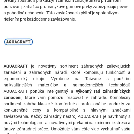
predný spúšťač s praktickým zámkom znižuje únavu pri dlhšom
používaní, zatiaľ čo protišmykové gumové prvky zabezpečujú pevné
a pohodlné uchopenie. Táto zavlažovacia pištoľ je spoľahlivým
riešením pre každodenné zavlažovanie.
AQUACRAFT
je inovatívny sortiment záhradných zalievajúcich
zariadení a záhradných náradí, ktoré kombinujú funkčnosť a
ergonomický dizajn. Vyrobené na Taiwane s použitím
najkvalitnejších materiálov a najmodernejších technológií,
AQUACRAFT ponúka inteligentný a
výkonný rad záhradníckych
zariadení
, ktoré vám pomôžu pracovať v záhrade. Komplexný
sortiment zahŕňa klasické, komfortné a profesionálne produkty za
konkurenčné ceny a kompatibilné s hlavnými značkami
zavlažovania. Každý záhradný nástroj AQUACRAFT je navrhnutý s
novými technológiami a inovatívnymi prvkami na zmiernenie stresu a
únavy záhradnej práce. Umožňuje vám ešte viac vychutnať vašu