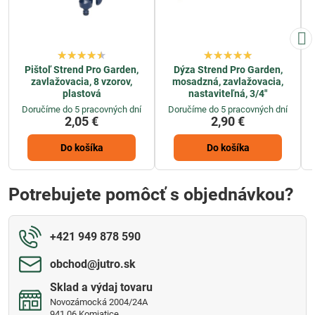
Pištoľ Strend Pro Garden,
Dýza Strend Pro Garden,
zavlažovacia, 8 vzorov,
mosadzná, zavlažovacia,
plastová
nastaviteľná, 3/4"
Doručíme do 5 pracovných dní
Doručíme do 5 pracovných dní
2,05 €
2,90 €
Do košíka
Do košíka
Potrebujete pomôcť s objednávkou?
+421 949 878 590
obchod​@jutro​.sk
Sklad a výdaj tovaru
Novozámocká 2004/24A
941 06 Komjatice