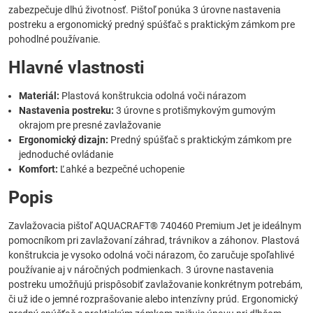
zabezpečuje dlhú životnosť. Pištoľ ponúka 3 úrovne nastavenia
postreku a ergonomický predný spúšťač s praktickým zámkom pre
pohodlné používanie.
Hlavné vlastnosti
Materiál:
Plastová konštrukcia odolná voči nárazom
Nastavenia postreku:
3 úrovne s protišmykovým gumovým
okrajom pre presné zavlažovanie
Ergonomický dizajn:
Predný spúšťač s praktickým zámkom pre
jednoduché ovládanie
Komfort:
Ľahké a bezpečné uchopenie
Popis
Zavlažovacia pištoľ AQUACRAFT® 740460 Premium Jet je ideálnym
pomocníkom pri zavlažovaní záhrad, trávnikov a záhonov. Plastová
konštrukcia je vysoko odolná voči nárazom, čo zaručuje spoľahlivé
používanie aj v náročných podmienkach. 3 úrovne nastavenia
postreku umožňujú prispôsobiť zavlažovanie konkrétnym potrebám,
či už ide o jemné rozprašovanie alebo intenzívny prúd. Ergonomický