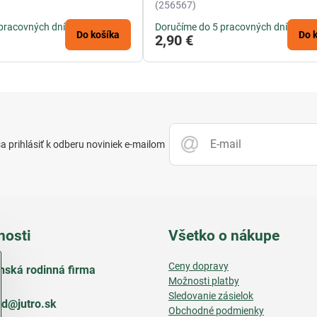
(256567)
pracovných dní
Doručíme do 5 pracovných dní
Do košíka
Do 
2,90 €
 prihlásiť k odberu noviniek e-mailom
nosti
Všetko o nákupe
Ceny dopravy
nská rodinná firma
Možnosti platby
Sledovanie zásielok
d​@jutro​.sk
Obchodné podmienky