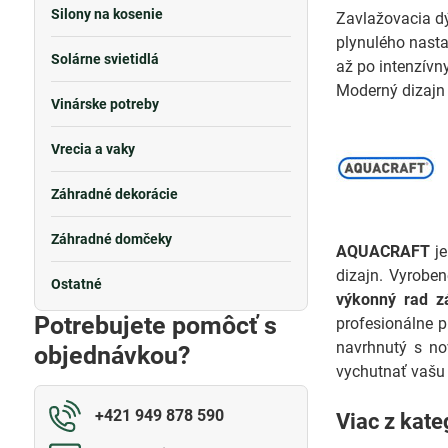
Silony na kosenie
Zavlažovacia d
plynulého nasta
Solárne svietidlá
až po intenzívn
Moderný dizajn 
Vinárske potreby
Vrecia a vaky
Záhradné dekorácie
Záhradné domčeky
AQUACRAFT
je
dizajn. Vyrobe
Ostatné
výkonný rad z
Potrebujete pomôcť s
profesionálne 
navrhnutý s no
objednávkou?
vychutnať vašu
+421 949 878 590
Viac z kate