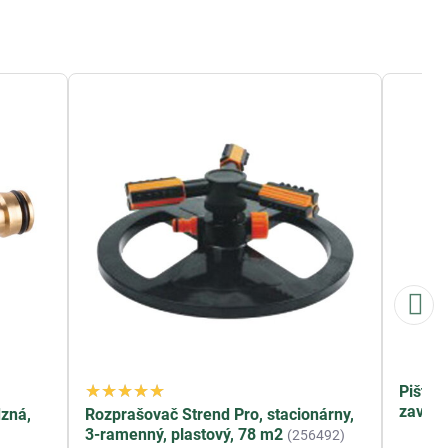
Pištoľ
zavlaž
zná,
Rozprašovač Strend Pro, stacionárny,
3-ramenný, plastový, 78 m2
(256492)