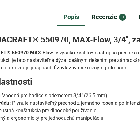
Popis
Recenzie
0
ACRAFT® 550970, MAX-Flow, 3/4", zav
FT® 550970 MAX-Flow
je vysoko kvalitný nástroj na presné 
rukcii je táto nastaviteľná dýza ideálnym riešením pre záhradk
, čo umožňuje prispôsobiť zavlažovanie rôznym potrebám.
lastnosti
:
Vhodná pre hadice s priemerom 3/4" (26.5 mm)
rúdu:
Plynule nastaviteľný prechod z jemného rosenia po intenz
ustná konštrukcia pre dlhodobé používanie
ý a ergonomický pre jednoduchú manipuláciu