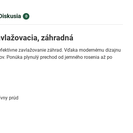
Diskusia
0
lažovacia, záhradná
a efektívne zavlažovanie záhrad. Vďaka modernému dizajnu
árov. Ponúka plynulý prechod od jemného rosenia až po
ívny prúd