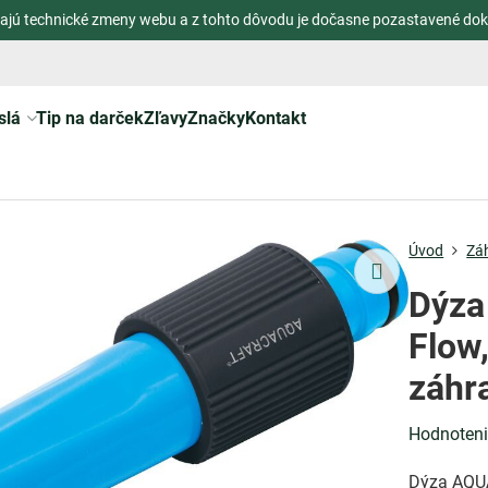
ajú technické zmeny webu a z tohto dôvodu je dočasne pozastavené dok
slá
Tip na darček
Zľavy
Značky
Kontakt
Úvod
Zá
Dýza
Flow,
záhr
Hodnoten
Dýza AQUA