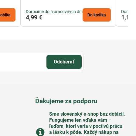
Doručíme do 5 pracovných dní
Doručím
košíka
Do košíka
4,99 €
1,12 
Odoberať
Ďakujeme za podporu
Sme slovenský e-shop bez dotácií​.
Fungujeme len vďaka vám –
ľuďom, ktorí veria v poctivú prácu
a lásku k pôde​. Každý nákup na