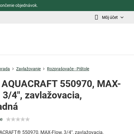
ončenie objednávok.
Môj účet
hrada
Zavlažovanie
Rozprašovače - Pištole
 AQUACRAFT 550970, MAX-
 3/4", zavlažovacia,
adná
ie
CRAFT® 550970, MAX-Flow, 3/4", zavlažovacia,