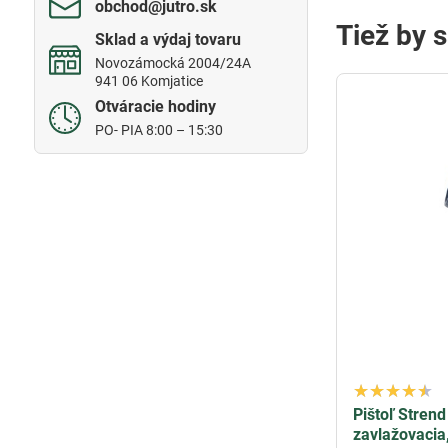
obchod​@jutro​.sk
Tiež by 
Sklad a výdaj tovaru
Novozámocká 2004/24A
941 06 Komjatice
Otváracie hodiny
PO- PIA 8:00 – 15:30
Pištoľ Stren
zavlažovacia,