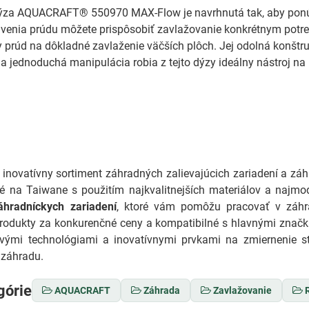
ýza AQUACRAFT® 550970 MAX-Flow je navrhnutá tak, aby ponúka
venia prúdu môžete prispôsobiť zavlažovanie konkrétnym potrebá
y prúd na dôkladné zavlaženie väčších plôch. Jej odolná konštru
a jednoduchá manipulácia robia z tejto dýzy ideálny nástroj n
 inovatívny sortiment záhradných zalievajúcich zariadení a z
né na Taiwane s použitím najkvalitnejších materiálov a najmo
áhradníckych zariadení
, ktoré vám pomôžu pracovať v záhra
produkty za konkurenčné ceny a kompatibilné s hlavnými zna
vými technológiami a inovatívnymi prvkami na zmiernenie s
 záhradu.
górie
AQUACRAFT
Záhrada
Zavlažovanie