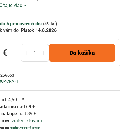
Čítajte viac
do 5 pracovných dní
(
49
ks)
k vám do:
Piatok
14.8.2026
 €
Do košíka
:
256663
QUACRAFT
od: 4,60 € *
zadarmo
nad 69 €
i nákupe
nad 39 €
émové
vrátenie tovaru
 sa na
nadrozmerný tovar