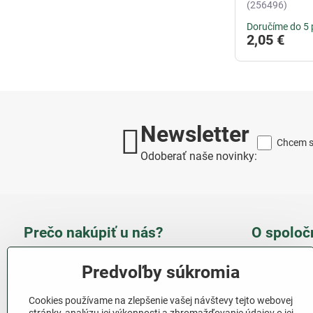
(256496)
Doručíme do 5 
2,05 €
Newsletter
Chcem sa
Odoberať naše novinky:
Prečo nakúpiť u nás?
O spoloč
Takmer 100 % spokojných
Slove
Predvoľby súkromia
zákazníkov
obcho
Cookies používame na zlepšenie vašej návštevy tejto webovej
Nízka cena produktov - ušetríte