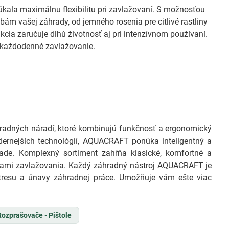
la maximálnu flexibilitu pri zavlažovaní. S možnosťou
m vašej záhrady, od jemného rosenia pre citlivé rastliny
kcia zaručuje dlhú životnosť aj pri intenzívnom používaní.
a každodenné zavlažovanie.
áhradných náradí, ktoré kombinujú funkčnosť a ergonomický
dernejších technológií, AQUACRAFT ponúka inteligentný a
de. Komplexný sortiment zahŕňa klasické, komfortné a
čkami zavlažovania. Každý záhradný nástroj AQUACRAFT je
tresu a únavy záhradnej práce. Umožňuje vám ešte viac
Rozprašovače - Pištole