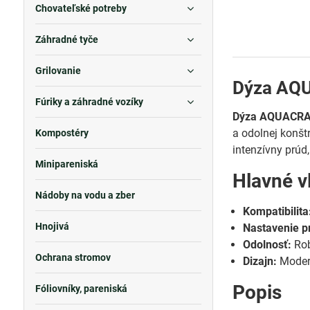
Chovateľské potreby
Záhradné tyče
Grilovanie
Dýza AQU
Fúriky a záhradné vozíky
Dýza AQUACRA
a odolnej konšt
Kompostéry
intenzívny prúd
Minipareniská
Hlavné v
Nádoby na vodu a zber
Kompatibilita
Hnojivá
Nastavenie p
Odolnosť:
Rob
Ochrana stromov
Dizajn:
Modern
Popis
Fóliovníky, pareniská