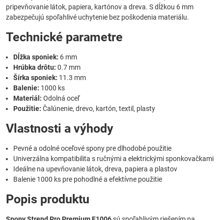
pripevňovanie látok, papiera, kartónov a dreva. S dĺžkou 6 mm
zabezpečujú spoľahlivé uchytenie bez poškodenia materiálu.
Technické parametre
Dĺžka sponiek:
6 mm
Hrúbka drôtu:
0.7 mm
Šírka sponiek:
11.3 mm
Balenie:
1000 ks
Materiál:
Odolná oceľ
Použitie:
Čalúnenie, drevo, kartón, textil, plasty
Vlastnosti a výhody
Pevné a odolné oceľové spony pre dlhodobé použitie
Univerzálna kompatibilita s ručnými a elektrickými sponkovačkami
Ideálne na upevňovanie látok, dreva, papiera a plastov
Balenie 1000 ks pre pohodlné a efektívne použitie
Popis produktu
Spony Strend Pro Premium F1006
sú spoľahlivým riešením na