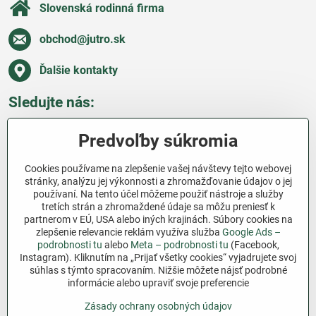
Slovenská rodinná firma
obchod​@jutro​.sk
Ďalšie kontakty
Sledujte nás:
Facebook
Pinterest
Instagram
Blog
Predvoľby súkromia
Všetko o nákupe
Cookies používame na zlepšenie vašej návštevy tejto webovej
stránky, analýzu jej výkonnosti a zhromažďovanie údajov o jej
používaní. Na tento účel môžeme použiť nástroje a služby
Ďakujeme za podporu
tretích strán a zhromaždené údaje sa môžu preniesť k
partnerom v EÚ, USA alebo iných krajinách. Súbory cookies na
Sme slovenský e-shop bez dotácií​. Fungujeme len
zlepšenie relevancie reklám využíva služba
Google Ads –
vďaka vám – ľuďom, ktorí veria v poctivú prácu a
podrobnosti tu
alebo
Meta – podrobnosti tu
(Facebook,
Instagram). Kliknutím na „Prijať všetky cookies“ vyjadrujete svoj
lásku k pôde​. Každý nákup na Jutro​.sk nám pomáha
súhlas s týmto spracovaním. Nižšie môžete nájsť podrobné
pokračovať v tom, čo má zmysel – pomáhať
informácie alebo upraviť svoje preferencie
záhradkárom zadarmo a srdcom​.
Zásady ochrany osobných údajov