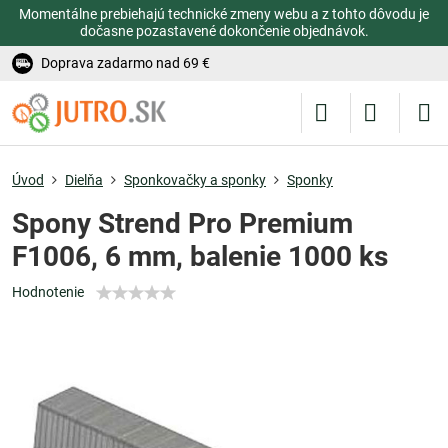
Momentálne prebiehajú technické zmeny webu a z tohto dôvodu je
dočasne pozastavené dokončenie objednávok.
Doprava zadarmo nad 69 €
Úvod
Dielňa
Sponkovačky a sponky
Sponky
Spony Strend Pro Premium
F1006, 6 mm, balenie 1000 ks
Hodnotenie