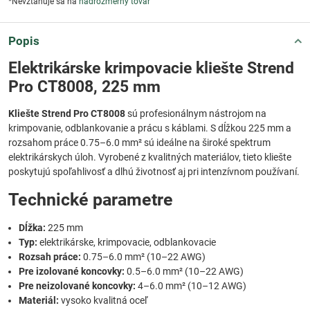
*Nevzťahuje sa na
nadrozmerný tovar
Popis
Elektrikárske krimpovacie kliešte Strend
Pro CT8008, 225 mm
Kliešte Strend Pro CT8008
sú profesionálnym nástrojom na
krimpovanie, odblankovanie a prácu s káblami. S dĺžkou 225 mm a
rozsahom práce 0.75–6.0 mm² sú ideálne na široké spektrum
elektrikárskych úloh. Vyrobené z kvalitných materiálov, tieto kliešte
poskytujú spoľahlivosť a dlhú životnosť aj pri intenzívnom používaní.
Technické parametre
Dĺžka:
225 mm
Typ:
elektrikárske, krimpovacie, odblankovacie
Rozsah práce:
0.75–6.0 mm² (10–22 AWG)
Pre izolované koncovky:
0.5–6.0 mm² (10–22 AWG)
Pre neizolované koncovky:
4–6.0 mm² (10–12 AWG)
Materiál:
vysoko kvalitná oceľ