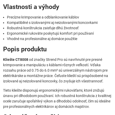
Vlastnosti a výhody
Precízne krimpovanie a odblankovanie káblov
Kompatibilné s izolovanými aj neizolovanými koncovkami
Robustná konštrukcia zaisťuje dlhú životnosť
Ergonomické rukoväte poskytujú komfort pri používaní
Vhodné na profesionálne aj domáce použitie
Popis produktu
Kliešte CT8008
od značky Strend Pro sú navrhnuté pre presné
krimpovanie a manipuláciu s káblami rôznych veľkostí. Vďaka
rozsahu práce od 0.75 do 6.0 mm² sú univerzálnym nástrojom pre
elektrikárske a montážne práce. Čeľuste klieští sú prispôsobené na
izolované aj neizolované koncovky, čo zvyšuje ich všestrannosť.
Tieto kliešte disponujú ergonomickými rukoväťami, ktoré znižujú
únavu pri dlhodobom používaní. Ich robustná konštrukcia z kvalitnej
ocele zaručuje spoľahlivý výkon a dlhodobú odolnosť, čím sú ideálne
pre profesionálnych elektrikárov aj domácich majstrov.