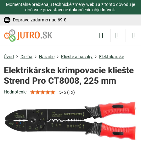
Momentálne prebiehajú technické zmeny webu a z tohto dôvodu je
dočasne pozastavené dokončenie objednávok.
Doprava zadarmo nad 69 €
Úvod
Dielňa
Náradie
Kliešte a hasáky
Elektrikárske
Elektrikárske krimpovacie kliešte
Strend Pro CT8008, 225 mm
Hodnotenie
5
/
5
(
1
x)