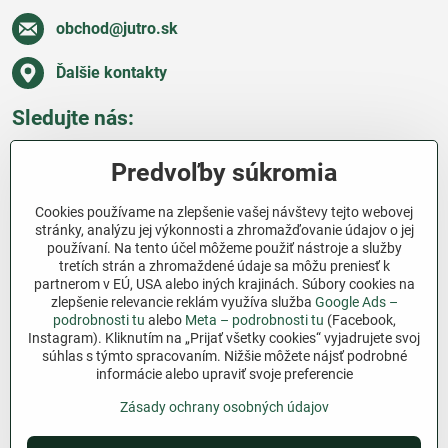
obchod​@jutro​.sk
Ďalšie kontakty
Sledujte nás:
Facebook
Pinterest
Instagram
Blog
Predvoľby súkromia
Všetko o nákupe
Cookies používame na zlepšenie vašej návštevy tejto webovej
stránky, analýzu jej výkonnosti a zhromažďovanie údajov o jej
používaní. Na tento účel môžeme použiť nástroje a služby
Ďakujeme za podporu
tretích strán a zhromaždené údaje sa môžu preniesť k
partnerom v EÚ, USA alebo iných krajinách. Súbory cookies na
Sme slovenský e-shop bez dotácií​. Fungujeme len
zlepšenie relevancie reklám využíva služba
Google Ads –
vďaka vám – ľuďom, ktorí veria v poctivú prácu a
podrobnosti tu
alebo
Meta – podrobnosti tu
(Facebook,
lásku k pôde​. Každý nákup na Jutro​.sk nám pomáha
Instagram). Kliknutím na „Prijať všetky cookies“ vyjadrujete svoj
súhlas s týmto spracovaním. Nižšie môžete nájsť podrobné
pokračovať v tom, čo má zmysel – pomáhať
informácie alebo upraviť svoje preferencie
záhradkárom zadarmo a srdcom​.
Zásady ochrany osobných údajov
©
2026
Copyright