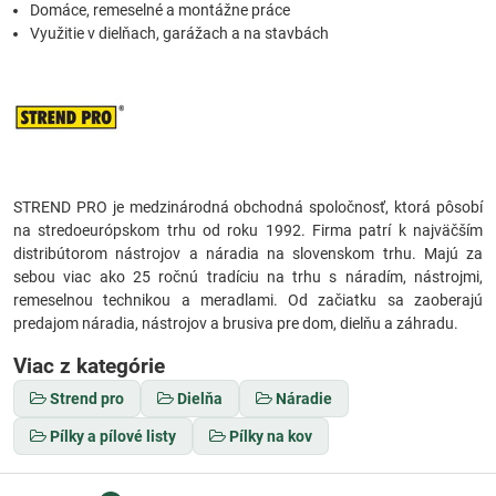
Domáce, remeselné a montážne práce
Využitie v dielňach, garážach a na stavbách
STREND PRO je medzinárodná obchodná spoločnosť, ktorá pôsobí
na stredoeurópskom trhu od roku 1992. Firma patrí k najväčším
distribútorom nástrojov a náradia na slovenskom trhu. Majú za
sebou viac ako 25 ročnú tradíciu na trhu s náradím, nástrojmi,
remeselnou technikou a meradlami. Od začiatku sa zaoberajú
predajom náradia, nástrojov a brusiva pre dom, dielňu a záhradu.
Viac z kategórie
Strend pro
Dielňa
Náradie
Pílky a pílové listy
Pílky na kov