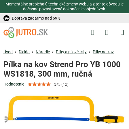
Momentálne prebiehajú technické zmeny webu a z tohto dôvodu je
dočasne pozastavené dokončenie objednávok.
Doprava zadarmo nad 69 €
Úvod
Dielňa
Náradie
Pílky a pílové listy
Pílky na kov
Pílka na kov Strend Pro YB 1000
WS1818, 300 mm, ručná
Hodnotenie
5
/
5
(
1
x)