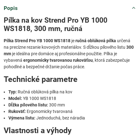
Popis
Pílka na kov Strend Pro YB 1000
WS1818, 300 mm, ručná
Pílka Strend Pro YB 1000 WS1818
je
ručná oblúková pílka
určená
na precízne rezanie kovových materiálov. S dĺžkou pílového listu
300
mm
je ideálna pre domáce aj profesionálne použitie. Pílka je
vybavená
ergonomicky tvarovanou rukoväťou
, ktorá zabezpečuje
pohodlné a bezpečné držanie počas práce.
Technické parametre
Typ:
Ručná oblúková pílka na kov
Model:
YB 1000 WS1818
Dĺžka pílového listu:
300 mm
Rukoväť:
Ergonomicky tvarovaná
Výmena listu:
Jednoduchá, bez náradia
Vlastnosti a výhody