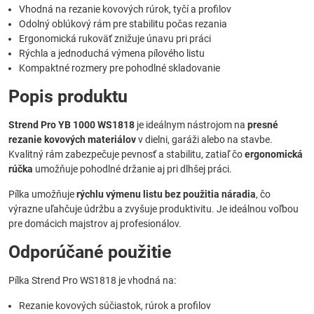
Vhodná na rezanie kovových rúrok, tyčí a profilov
Odolný oblúkový rám pre stabilitu počas rezania
Ergonomická rukoväť znižuje únavu pri práci
Rýchla a jednoduchá výmena pílového listu
Kompaktné rozmery pre pohodlné skladovanie
Popis produktu
Strend Pro YB 1000 WS1818
je ideálnym nástrojom na
presné
rezanie kovových materiálov
v dielni, garáži alebo na stavbe.
Kvalitný rám zabezpečuje pevnosť a stabilitu, zatiaľ čo
ergonomická
rúčka
umožňuje pohodlné držanie aj pri dlhšej práci.
Pílka umožňuje
rýchlu výmenu listu bez použitia náradia
, čo
výrazne uľahčuje údržbu a zvyšuje produktivitu. Je ideálnou voľbou
pre domácich majstrov aj profesionálov.
Odporúčané použitie
Pílka Strend Pro WS1818 je vhodná na:
Rezanie kovových súčiastok, rúrok a profilov