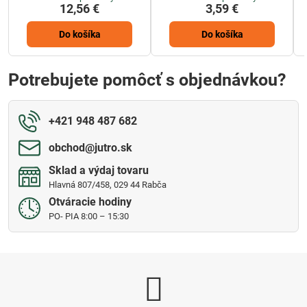
12,56 €
3,59 €
Do košíka
Do košíka
Potrebujete pomôcť s objednávkou?
+421 948 487 682
obchod​@jutro​.sk
Sklad a výdaj tovaru
Hlavná 807/458, 029 44 Rabča
Otváracie hodiny
PO- PIA 8:00 – 15:30