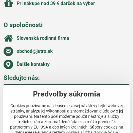
Pri nákupe nad 39 € darček na výber
O spoločnosti
Slovenská rodinná firma
obchod​@jutro​.sk
Ďalšie kontakty
Sledujte nás:
Facebook
Pinterest
Instagram
Blog
Predvoľby súkromia
Všetko o nákupe
Cookies používame na zlepšenie vašej návštevy tejto webovej
stránky, analýzu jej výkonnosti a zhromažďovanie údajov o jej
používaní. Na tento účel môžeme použiť nástroje a služby
Ďakujeme za podporu
tretích strán a zhromaždené údaje sa môžu preniesť k
partnerom v EÚ, USA alebo iných krajinách. Súbory cookies na
Sme slovenský e-shop bez dotácií​. Fungujeme len
zlepšenie relevancie reklám využíva služba
Google Ads –