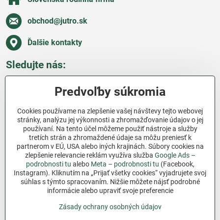
obchod​@jutro​.sk
Ďalšie kontakty
Sledujte nás:
Facebook
Pinterest
Instagram
Blog
Predvoľby súkromia
Všetko o nákupe
Cookies používame na zlepšenie vašej návštevy tejto webovej
stránky, analýzu jej výkonnosti a zhromažďovanie údajov o jej
používaní. Na tento účel môžeme použiť nástroje a služby
Ďakujeme za podporu
tretích strán a zhromaždené údaje sa môžu preniesť k
partnerom v EÚ, USA alebo iných krajinách. Súbory cookies na
Sme slovenský e-shop bez dotácií​. Fungujeme len
zlepšenie relevancie reklám využíva služba
Google Ads –
vďaka vám – ľuďom, ktorí veria v poctivú prácu a
podrobnosti tu
alebo
Meta – podrobnosti tu
(Facebook,
Instagram). Kliknutím na „Prijať všetky cookies“ vyjadrujete svoj
lásku k pôde​. Každý nákup na Jutro​.sk nám pomáha
súhlas s týmto spracovaním. Nižšie môžete nájsť podrobné
pokračovať v tom, čo má zmysel – pomáhať
informácie alebo upraviť svoje preferencie
záhradkárom zadarmo a srdcom​.
Zásady ochrany osobných údajov