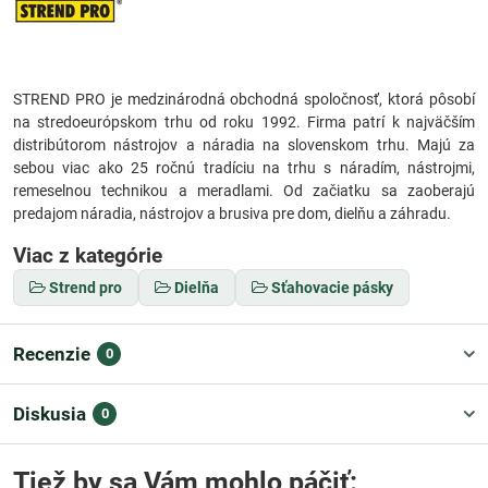
STREND PRO je medzinárodná obchodná spoločnosť, ktorá pôsobí
na stredoeurópskom trhu od roku 1992. Firma patrí k najväčším
distribútorom nástrojov a náradia na slovenskom trhu. Majú za
sebou viac ako 25 ročnú tradíciu na trhu s náradím, nástrojmi,
remeselnou technikou a meradlami. Od začiatku sa zaoberajú
predajom náradia, nástrojov a brusiva pre dom, dielňu a záhradu.
Viac z kategórie
Strend pro
Dielňa
Sťahovacie pásky
Recenzie
0
Diskusia
0
Tiež by sa Vám mohlo páčiť: