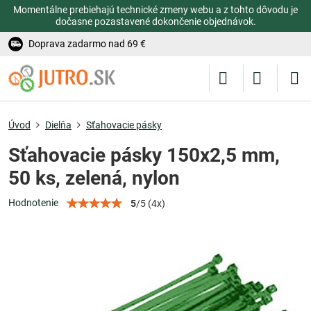
Momentálne prebiehajú technické zmeny webu a z tohto dôvodu je
dočasne pozastavené dokončenie objednávok.
Doprava zadarmo nad 69 €
Úvod
Dielňa
Sťahovacie pásky
Sťahovacie pásky 150x2,5 mm,
50 ks, zelená, nylon
Hodnotenie
5
/
5
(
4
x)