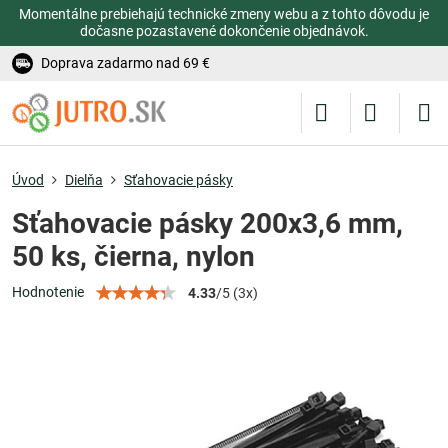
Momentálne prebiehajú technické zmeny webu a z tohto dôvodu je
dočasne pozastavené dokončenie objednávok.
Doprava zadarmo nad 69 €
Úvod
Dielňa
Sťahovacie pásky
Sťahovacie pásky 200x3,6 mm,
50 ks, čierna, nylon
Hodnotenie
4.33
/
5
(
3
x)