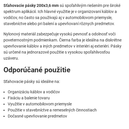
Sťahovacie pásky 200x3,6 mm
sú spoľahlivým riešením pre široké
spektrum aplikácií. Ich hlavné využitie je v organizovaní káblov a
vodičov, no často sa používajú aj v automobilovom priemysle,
stavebníctve alebo pri balení a upevňovaní rôznych predmetov.
Nylonový materiál zabezpečuje vysokú pevnosť a odolnosť voči
poveternostným podmienkam. Čierna farba je ideálna na diskrétne
upevňovanie káblov a iných predmetov v interiéri aj exteriéri. Pásky
sú určené na jednorazové použitie s vysokou spoľahlivosťou
uzáveru.
Odporúčané použitie
Sťahovacie pásky sú ideálne na:
Organizáciu káblov a vodičov
Fixáciu a balenie tovaru
Využitie v automobilovom priemysle
Použitie v stavebníctve a remeselných činnostiach
Dočasné upevňovanie predmetov