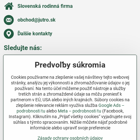
Slovenská rodinná firma
obchod​@jutro​.sk
Ďalšie kontakty
Sledujte nás:
Facebook
Pinterest
Instagram
Blog
Predvoľby súkromia
Všetko o nákupe
Cookies používame na zlepšenie vašej návštevy tejto webovej
stránky, analýzu jej výkonnosti a zhromažďovanie údajov o jej
používaní. Na tento účel môžeme použiť nástroje a služby
Ďakujeme za podporu
tretích strán a zhromaždené údaje sa môžu preniesť k
partnerom v EÚ, USA alebo iných krajinách. Súbory cookies na
Sme slovenský e-shop bez dotácií​. Fungujeme len
zlepšenie relevancie reklám využíva služba
Google Ads –
vďaka vám – ľuďom, ktorí veria v poctivú prácu a
podrobnosti tu
alebo
Meta – podrobnosti tu
(Facebook,
Instagram). Kliknutím na „Prijať všetky cookies“ vyjadrujete svoj
lásku k pôde​. Každý nákup na Jutro​.sk nám pomáha
súhlas s týmto spracovaním. Nižšie môžete nájsť podrobné
pokračovať v tom, čo má zmysel – pomáhať
informácie alebo upraviť svoje preferencie
záhradkárom zadarmo a srdcom​.
Zásady ochrany osobných údajov