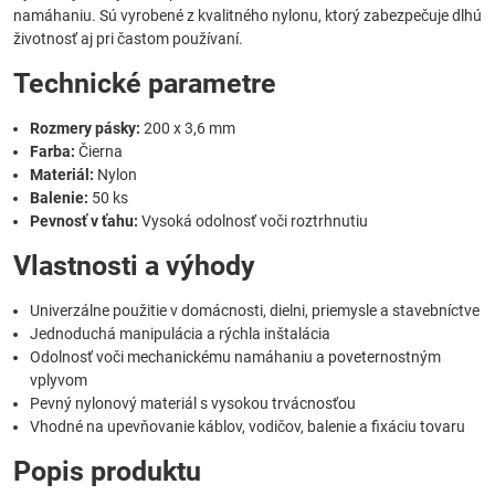
namáhaniu. Sú vyrobené z kvalitného nylonu, ktorý zabezpečuje dlhú
životnosť aj pri častom používaní.
Technické parametre
Rozmery pásky:
200 x 3,6 mm
Farba:
Čierna
Materiál:
Nylon
Balenie:
50 ks
Pevnosť v ťahu:
Vysoká odolnosť voči roztrhnutiu
Vlastnosti a výhody
Univerzálne použitie v domácnosti, dielni, priemysle a stavebníctve
Jednoduchá manipulácia a rýchla inštalácia
Odolnosť voči mechanickému namáhaniu a poveternostným
vplyvom
Pevný nylonový materiál s vysokou trvácnosťou
Vhodné na upevňovanie káblov, vodičov, balenie a fixáciu tovaru
Popis produktu