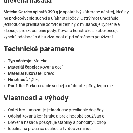
drevená násada
Motyka Gardex špicatá 390 g
je spoľahlivý záhradný nástroj, ideálny
na prekopávanie suchej a uľahnutej pôdy. Ostrý hrot umožňuje
jednoduché prenikanie do tvrdej zeminy, čím uľahčuje kyprenie a
zlepšuje prevzdušnenie pôdy. Kovaná konštrukcia zabezpečuje
vysokú odolnosť a dlhú životnosť aj pri náročnom používaní.
Technické parametre
Typ nástroja:
Motyka
Materiál čepele:
Kovaná oceľ
Materiál rukoväte:
Drevo
Hmotnosť:
1,2 kg
Použitie:
Prekopávanie suchej a uľahnutej pôdy, kyprenie
Vlastnosti a výhody
Ostrý hrot umožňuje jednoduché prenikanie do pôdy
Odolná kovaná konštrukcia pre dlhodobé používanie
Drevená násada poskytuje stabilný a pohodlný úchop
Ideálna na prácu so suchou a tvrdou zeminou