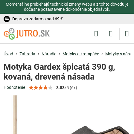
Momentálne prebiehajú technické zmeny webu a z tohto dôvodu je
dočasne pozastavené dokončenie objednávok.
Doprava zadarmo nad 69 €
Úvod
Záhrada
Náradie
Motyky a krompáče
Motyky s nása
Motyka Gardex špicatá 390 g,
kovaná, drevená násada
Hodnotenie
3.83
/
5
(
6
x)