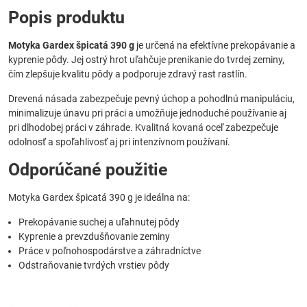
Popis produktu
Motyka Gardex špicatá 390 g
je určená na efektívne prekopávanie a
kyprenie pôdy. Jej ostrý hrot uľahčuje prenikanie do tvrdej zeminy,
čím zlepšuje kvalitu pôdy a podporuje zdravý rast rastlín.
Drevená násada zabezpečuje pevný úchop a pohodlnú manipuláciu,
minimalizuje únavu pri práci a umožňuje jednoduché používanie aj
pri dlhodobej práci v záhrade. Kvalitná kovaná oceľ zabezpečuje
odolnosť a spoľahlivosť aj pri intenzívnom používaní.
Odporúčané použitie
Motyka Gardex špicatá 390 g je ideálna na:
Prekopávanie suchej a uľahnutej pôdy
Kyprenie a prevzdušňovanie zeminy
Práce v poľnohospodárstve a záhradníctve
Odstraňovanie tvrdých vrstiev pôdy