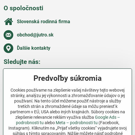
O spoločnosti
Slovenská rodinná firma
obchod​@jutro​.sk
Ďalšie kontakty
Sledujte nás:
Facebook
Pinterest
Instagram
Blog
Predvoľby súkromia
Všetko o nákupe
Cookies používame na zlepšenie vašej návštevy tejto webovej
stránky, analýzu jej výkonnosti a zhromažďovanie údajov o jej
používaní. Na tento účel môžeme použiť nástroje a služby
Ďakujeme za podporu
tretích strán a zhromaždené údaje sa môžu preniesť k
partnerom v EÚ, USA alebo iných krajinách. Súbory cookies na
Sme slovenský e-shop bez dotácií​. Fungujeme len
zlepšenie relevancie reklám využíva služba
Google Ads –
vďaka vám – ľuďom, ktorí veria v poctivú prácu a
podrobnosti tu
alebo
Meta – podrobnosti tu
(Facebook,
Instagram). Kliknutím na „Prijať všetky cookies“ vyjadrujete svoj
lásku k pôde​. Každý nákup na Jutro​.sk nám pomáha
súhlas s týmto spracovaním. Nižšie môžete nájsť podrobné
pokračovať v tom, čo má zmysel – pomáhať