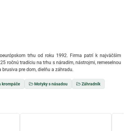
európskom trhu od roku 1992. Firma patrí k najväčším
25 ročnú tradíciu na trhu s náradím, nástrojmi, remeselnou
 brusiva pre dom, dielňu a záhradu.
a krompáče
Motyky s násadou
Záhradník