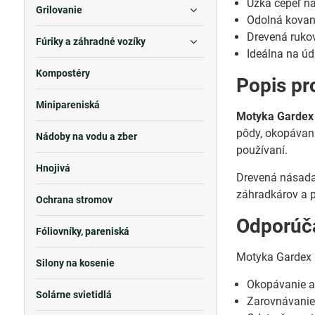
Úzka čepeľ na
Grilovanie
Odolná kovan
Drevená rukov
Fúriky a záhradné vozíky
Ideálna na ú
Kompostéry
Popis pr
Minipareniská
Motyka Gardex
pôdy, okopávani
Nádoby na vodu a zber
používaní.
Hnojivá
Drevená násada 
záhradkárov a p
Ochrana stromov
Odporúča
Fóliovníky, pareniská
Motyka Gardex 
Silony na kosenie
Okopávanie a
Solárne svietidlá
Zarovnávanie