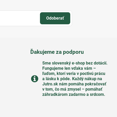
Odoberať
Ďakujeme za podporu
Sme slovenský e-shop bez dotácií​.
Fungujeme len vďaka vám –
ľuďom, ktorí veria v poctivú prácu
a lásku k pôde​. Každý nákup na
Jutro​.sk nám pomáha pokračovať
v tom, čo má zmysel – pomáhať
záhradkárom zadarmo a srdcom​.