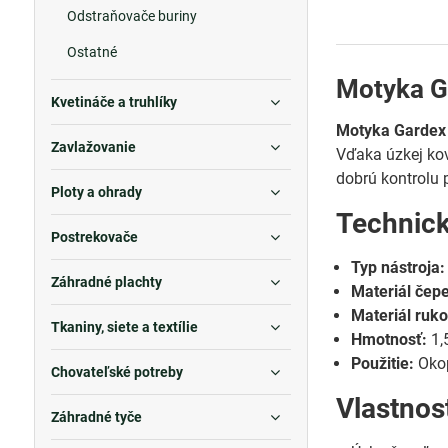
Odstraňovače buriny
Ostatné
Motyka G
Kvetináče a truhlíky
Motyka Gardex
Zavlažovanie
Vďaka úzkej ko
dobrú kontrolu p
Ploty a ohrady
Technic
Postrekovače
Typ nástroja:
Záhradné plachty
Materiál čepe
Materiál ruko
Tkaniny, siete a textílie
Hmotnosť:
1,
Použitie:
Okop
Chovateľské potreby
Vlastnos
Záhradné tyče