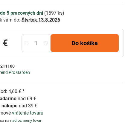
do 5 pracovných dní
(
1597
ks)
k vám do:
Štvrtok
13.8.2026
 €
Do košíka
:
211160
rend Pro Garden
od: 4,60 € *
zadarmo
nad 69 €
i nákupe
nad 39 €
émové
vrátenie tovaru
 sa na
nadrozmerný tovar