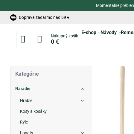
Momentálne prebieh
Doprava zadarmo nad 69 €
E-shop
Návody
Reme
Nákupný košík
0 €
Kategórie
Náradie
Hrable
Kosy a kosáky
Rýle
Lopaty