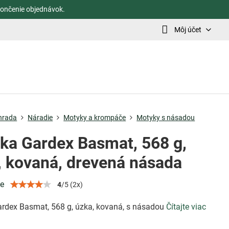
ončenie objednávok.
Môj účet
hrada
Náradie
Motyky a krompáče
Motyky s násadou
ka Gardex Basmat, 568 g,
, kovaná, drevená násada
ie
4
/
5
(
2
x)
rdex Basmat, 568 g, úzka, kovaná, s násadou
Čítajte viac