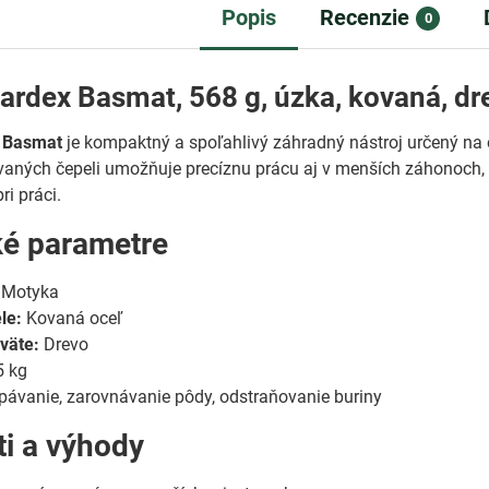
Popis
Recenzie
0
ardex Basmat, 568 g, úzka, kovaná, d
 Basmat
je kompaktný a spoľahlivý záhradný nástroj určený na 
vaných čepeli umožňuje precíznu prácu aj v menších záhonoch,
ri práci.
ké parametre
Motyka
le:
Kovaná oceľ
väte:
Drevo
5 kg
ávanie, zarovnávanie pôdy, odstraňovanie buriny
ti a výhody