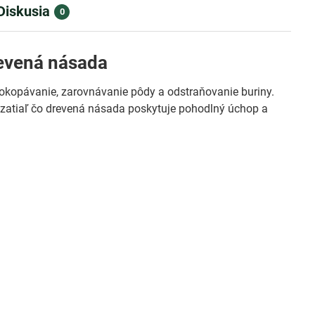
Diskusia
0
revená násada
okopávanie, zarovnávanie pôdy a odstraňovanie buriny.
 zatiaľ čo drevená násada poskytuje pohodlný úchop a