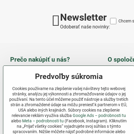
Newsletter
Chcem sa
Odoberať naše novinky:
Prečo nakúpiť u nás?
O spoloč
Takmer 100 % spokojných
Slove
Predvoľby súkromia
zákazníkov
obcho
Cookies používame na zlepšenie vašej návštevy tejto webovej
Nízka cena produktov - ušetríte
stránky, analýzu jej výkonnosti a zhromažďovanie údajov o jej
používaní. Na tento účel môžeme použiť nástroje a služby tretích
Ďalši
strán a zhromaždené údaje sa môžu preniesť k partnerom v EÚ,
Rýchla komunikácia - mail
USA alebo iných krajinách. Súbory cookies na zlepšenie
relevancie reklám využíva služba
Google Ads – podrobnosti tu
Sledujte 
Pri nákupe nad 69 € doprava
alebo
Meta – podrobnosti tu
(Facebook, Instagram). Kliknutím
zadarmo
na „Prijať všetky cookies“ vyjadrujete svoj súhlas s týmto
Facebook
spracovaním. Nižšie môžete nájsť podrobné informácie alebo