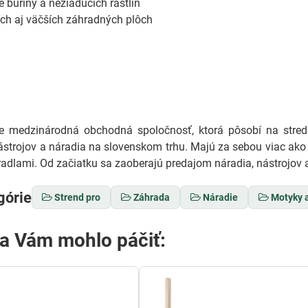
 buriny a nežiaducich rastlín
ch aj väčších záhradných plôch
medzinárodná obchodná spoločnosť, ktorá pôsobí na stredo
ástrojov a náradia na slovenskom trhu. Majú za sebou viac ako 
adlami. Od začiatku sa zaoberajú predajom náradia, nástrojov a
górie
Strend pro
Záhrada
Náradie
Motyky 
sa Vám mohlo páčiť: