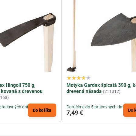
x Hingoli 750 g,
Motyka Gardex špicatá 390 g, 
 kovaná s drevenou
drevená násada
(211312)
1163)
pracovných dní
Doručíme do 5 pracovných dní
Do košíka
Do 
7,49 €