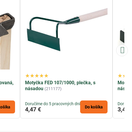
kovaná,
Motyčka FED 107/1000, plečka, s
Motyčk
násadou
násad
(211177)
Doručíme do 5 pracovných dní
Doručím
košíka
Do košíka
4,47 €
3,42 