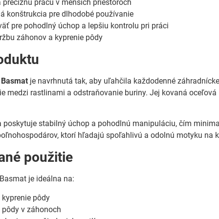
 precíznu prácu v menších priestoroch
á konštrukcia pre dlhodobé používanie
äť pre pohodlný úchop a lepšiu kontrolu pri práci
držbu záhonov a kyprenie pôdy
oduktu
 Basmat
je navrhnutá tak, aby uľahčila každodenné záhradnícke
e medzi rastlinami a odstraňovanie buriny. Jej kovaná oceľová 
poskytuje stabilný úchop a pohodlnú manipuláciu, čím minimaliz
oľnohospodárov, ktorí hľadajú spoľahlivú a odolnú motyku na 
né použitie
Basmat je ideálna na:
 kyprenie pôdy
 pôdy v záhonoch