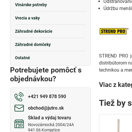
Odstraňovanie
Vinárske potreby
Údržbu menší
Vrecia a vaky
Záhradné dekorácie
Záhradné domčeky
STREND PRO je 
Ostatné
distribútorom n
Potrebujete pomôcť s
technikou a mer
objednávkou?
Viac z kate
+421 949 878 590
Tiež by 
obchod​@jutro​.sk
Sklad a výdaj tovaru
Novozámocká 2004/24A
941 06 Komjatice