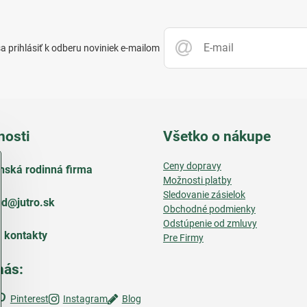
 prihlásiť k odberu noviniek e-mailom
nosti
Všetko o nákupe
Ceny dopravy
nská rodinná firma
Možnosti platby
Sledovanie zásielok
d​@jutro​.sk
Obchodné podmienky
Odstúpenie od zmluvy
e kontakty
Pre Firmy
nás:
Pinterest
Instagram
Blog