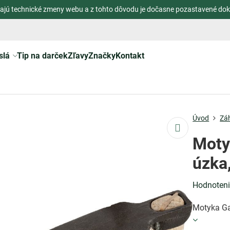
ajú technické zmeny webu a z tohto dôvodu je dočasne pozastavené dok
slá
Tip na darček
Zľavy
Značky
Kontakt
Úvod
Zá
Moty
úzka
Hodnoten
Motyka Ga