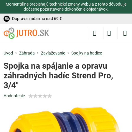
Momentálne prebiehajú technické zmeny webu a z tohto dôvodu je
dočasne pozastavené dokončenie objednávok.
Doprava zadarmo nad 69 €
Úvod
Záhrada
Zavlažovanie
Spojky na hadice
Spojka na spájanie a opravu
záhradných hadíc Strend Pro,
3/4"
Hodnotenie