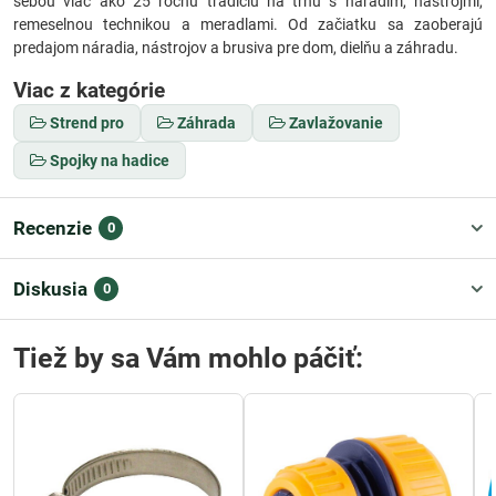
sebou viac ako 25 ročnú tradíciu na trhu s náradím, nástrojmi,
remeselnou technikou a meradlami. Od začiatku sa zaoberajú
predajom náradia, nástrojov a brusiva pre dom, dielňu a záhradu.
Viac z kategórie
Strend pro
Záhrada
Zavlažovanie
Spojky na hadice
Recenzie
0
Diskusia
0
Tiež by sa Vám mohlo páčiť: