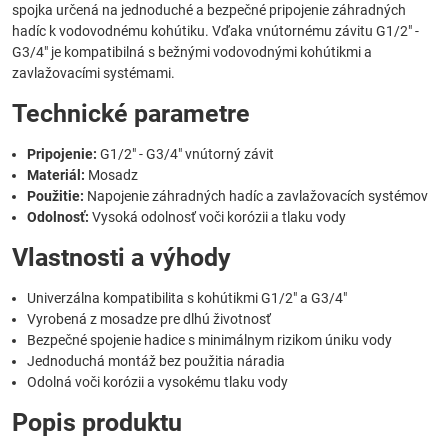
spojka určená na jednoduché a bezpečné pripojenie záhradných
hadíc k vodovodnému kohútiku. Vďaka vnútornému závitu G1/2" -
G3/4" je kompatibilná s bežnými vodovodnými kohútikmi a
zavlažovacími systémami.
Technické parametre
Pripojenie:
G1/2" - G3/4" vnútorný závit
Materiál:
Mosadz
Použitie:
Napojenie záhradných hadíc a zavlažovacích systémov
Odolnosť:
Vysoká odolnosť voči korózii a tlaku vody
Vlastnosti a výhody
Univerzálna kompatibilita s kohútikmi G1/2" a G3/4"
Vyrobená z mosadze pre dlhú životnosť
Bezpečné spojenie hadice s minimálnym rizikom úniku vody
Jednoduchá montáž bez použitia náradia
Odolná voči korózii a vysokému tlaku vody
Popis produktu