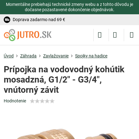
Momentálne prebiehajú technické zmeny webu a z tohto dôvodu je
dočasne pozastavené dokončenie objednávok.
Doprava zadarmo nad 69 €
Úvod
Záhrada
Zavlažovanie
Spojky na hadice
Prípojka na vodovodný kohútik
mosadzná, G1/2" - G3/4",
vnútorný závit
Hodnotenie