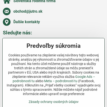
Slovenská rodinná firma
obchod​@jutro​.sk
Ďalšie kontakty
Sledujte nás:
Facebook
Pinterest
Instagram
Blog
Predvoľby súkromia
Všetko o nákupe
Cookies používame na zlepšenie vašej návštevy tejto webovej
stránky, analýzu jej výkonnosti a zhromažďovanie údajov o jej
používaní. Na tento účel môžeme použiť nástroje a služby
Ďakujeme za podporu
tretích strán a zhromaždené údaje sa môžu preniesť k
partnerom v EÚ, USA alebo iných krajinách. Súbory cookies na
Sme slovenský e-shop bez dotácií​. Fungujeme len
zlepšenie relevancie reklám využíva služba
Google Ads –
vďaka vám – ľuďom, ktorí veria v poctivú prácu a
podrobnosti tu
alebo
Meta – podrobnosti tu
(Facebook,
Instagram). Kliknutím na „Prijať všetky cookies“ vyjadrujete svoj
lásku k pôde​. Každý nákup na Jutro​.sk nám pomáha
súhlas s týmto spracovaním. Nižšie môžete nájsť podrobné
pokračovať v tom, čo má zmysel – pomáhať
informácie alebo upraviť svoje preferencie
záhradkárom zadarmo a srdcom​.
Zásady ochrany osobných údajov