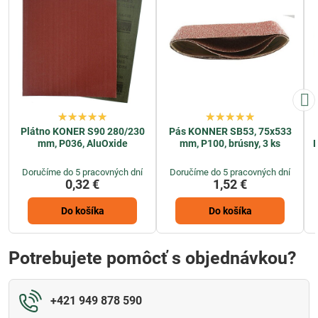
Plátno KONER S90 280/230
Pás KONNER SB53, 75x533
mm, P036, AluOxide
mm, P100, brúsny, 3 ks
D
Doručíme do 5 pracovných dní
Doručíme do 5 pracovných dní
0,32 €
1,52 €
Do košíka
Do košíka
Potrebujete pomôcť s objednávkou?
+421 949 878 590