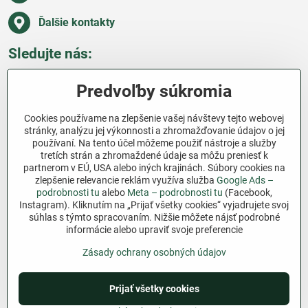
Ďalšie kontakty
Sledujte nás:
Facebook
Pinterest
Instagram
Blog
Predvoľby súkromia
Všetko o nákupe
Cookies používame na zlepšenie vašej návštevy tejto webovej
stránky, analýzu jej výkonnosti a zhromažďovanie údajov o jej
používaní. Na tento účel môžeme použiť nástroje a služby
Ďakujeme za podporu
tretích strán a zhromaždené údaje sa môžu preniesť k
partnerom v EÚ, USA alebo iných krajinách. Súbory cookies na
Sme slovenský e-shop bez dotácií​. Fungujeme len
zlepšenie relevancie reklám využíva služba
Google Ads –
vďaka vám – ľuďom, ktorí veria v poctivú prácu a
podrobnosti tu
alebo
Meta – podrobnosti tu
(Facebook,
lásku k pôde​. Každý nákup na Jutro​.sk nám pomáha
Instagram). Kliknutím na „Prijať všetky cookies“ vyjadrujete svoj
súhlas s týmto spracovaním. Nižšie môžete nájsť podrobné
pokračovať v tom, čo má zmysel – pomáhať
informácie alebo upraviť svoje preferencie
záhradkárom zadarmo a srdcom​.
Zásady ochrany osobných údajov
©
2026
Copyright
Predvoľby súkromia
Zásady ochrany osobných údajov
Prijať všetky cookies
Podmienky používania