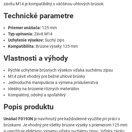
závitu M14 je kompatibilný s väčšinou uhlových brúsok.
Technické parametre
Priemer unášača:
125 mm
Typ upínania:
Závit M14
Uchytenie výsekov:
Suchý zips
Kompatibilita:
Brúsne výseky 125 mm
Vlastnosti a výhody
Rýchle uchytenie brúsnych výsekov vďaka suchému zipsu
M14 závit vhodný pre bežné uhlové brúsky
Jednoduchá manipulácia a výmena príslušenstva
Ideálny na brúsenie rôznych materiálov
Kompaktný, odolný a spoľahlivý
Popis produktu
Unášač F0193N
je navrhnutý pre každodenné využitie pri práci s
brúskami. Je vhodný pre všetky brúsne výseky s priemerom 125 mm
a umožňuje efektívnu výmenu vďaka suchému zipsu. Vďaka závitu