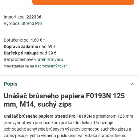
Import kód:
222336
Výrobca:
Strend Pro
Doručenie od: 4,60 € *
Doprava zadarmo
nad 69 €
Darček pri nákupe
nad 39 €
Bezproblémové
vrátenie tovaru
*Nevzťahuje sa na
nadrozmerný tovar
Popis
Unášač brúsneho papiera F0193N 125
mm, M14, suchý zips
Unášač brúsneho papiera Strend Pro F0193N
s priemerom 125 mm
je nevyhnutným pomocníkom pre každú dielňu. Umožňuje
jednoduché uchytenie brúsnych výsekov pomocou suchého zipsu a
zabezpečuje rýchlu výmenu príslušenstva. Vďaka štandardnému