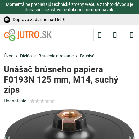
Momentálne prebiehajú technické zmeny webu a z tohto dôvodu je
dočasne pozastavené dokončenie objednávok.
Doprava zadarmo nad 69 €
Úvod
Dielňa
Brúsenie a rezanie
Brusivá
Unášač brúsneho papiera
F0193N 125 mm, M14, suchý
zips
Hodnotenie