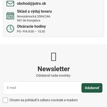
obchod​@jutro​.sk
Sklad a výdaj tovaru
Novozámocká 2004/24A
941 06 Komjatice
Otváracie hodiny
PO- PIA 8:00 – 15:30
Newsletter
Odoberať naše novinky:
Odoberať
Chcem sa prihlásiť k odberu noviniek e-mailom