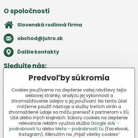
O spoločnosti
Slovenská rodinná firma
obchod​@jutro​.sk
Ďalšie kontakty
Sledujte nás:
Predvoľby súkromia
Facebook
Pinterest
Instagram
Blog
Cookies používame na zlepšenie vašej návštevy tejto
Všetko o nákupe
webovej stránky, analýzu jej výkonnosti a
zhromažďovanie údajov o jej používaní. Na tento účel
môžeme použiť nástroje a služby tretích strán a
Ďakujeme za podporu
zhromaždené údaje sa môžu preniesť k partnerom v EÚ,
USA alebo iných krajinách. Súbory cookies na zlepšenie
Sme slovenský e-shop bez dotácií​.
relevancie reklám využíva služba
Google Ads –
Fungujeme len vďaka vám – ľuďom, ktorí
podrobnosti tu
alebo
Meta – podrobnosti tu
(Facebook,
veria v poctivú prácu a lásku k pôde​. Každý
Instagram). Kliknutím na „Prijať všetky cookies“