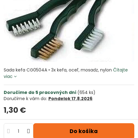
Sada kefa CG0504A • 3x kefa, oceľ, mosadz, nylon
Čítajte
viac
Doručíme do 5 pracovných dní
(
654
ks)
Doručíme k vám do:
Pondelok
17.8.2026
1,30 €
Do košíka