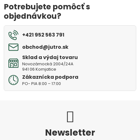
Potrebujete pomôcť s
objednávkou?
+421 952 563 791
obchod​@jutro​.sk
Sklad a výdaj tovaru
Novozámocká 2004/24A
941 06 Komjatice
Zákaznícka podpora
PO- PIA 8:00 – 17:00
Newsletter