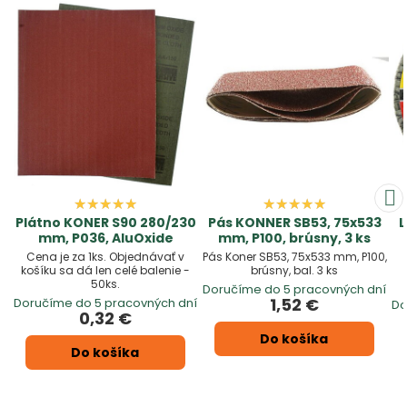
Plátno KONER S90 280/230
Pás KONNER SB53, 75x533
L
mm, P036, AluOxide
mm, P100, brúsny, 3 ks
Cena je za 1ks. Objednávať v
Pás Koner SB53, 75x533 mm, P100,
košíku sa dá len celé balenie -
brúsny, bal. 3 ks
50ks.
Doručíme do 5 pracovných dní
1,52 €
Doručíme do 5 pracovných dní
Do
0,32 €
Do košíka
Do košíka