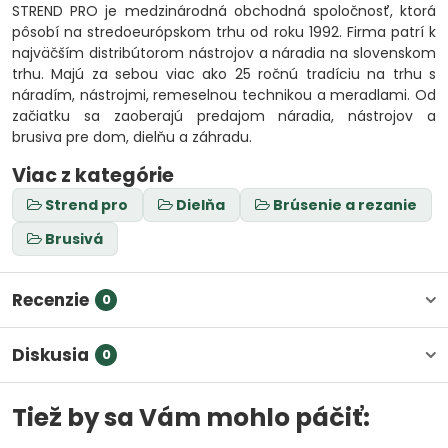
STREND PRO je medzinárodná obchodná spoločnosť, ktorá
pôsobí na stredoeurópskom trhu od roku 1992. Firma patrí k
najväčším distribútorom nástrojov a náradia na slovenskom
trhu. Majú za sebou viac ako 25 ročnú tradíciu na trhu s
náradím, nástrojmi, remeselnou technikou a meradlami. Od
začiatku sa zaoberajú predajom náradia, nástrojov a
brusiva pre dom, dielňu a záhradu.
Viac z kategórie
Strend pro
Dielňa
Brúsenie a rezanie
Brusivá
Recenzie
0
Diskusia
0
Tiež by sa Vám mohlo páčiť: