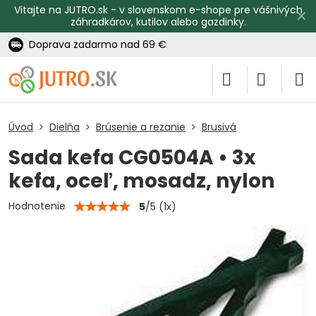
Vitajte na JUTRO.sk - v slovenskom e-shope pre vášnivých
✕
záhradkárov, kutilov alebo gazdinky.
Doprava zadarmo nad 69 €
Úvod
Dielňa
Brúsenie a rezanie
Brusivá
Sada kefa CG0504A • 3x
kefa, oceľ, mosadz, nylon
Hodnotenie
5
/
5
(
1
x)